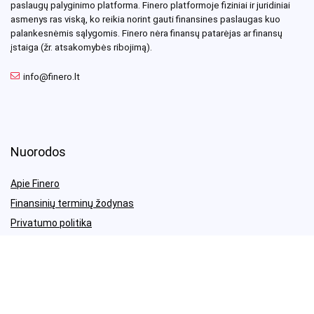
paslaugų palyginimo platforma. Finero platformoje fiziniai ir juridiniai
asmenys ras viską, ko reikia norint gauti finansines paslaugas kuo
palankesnėmis sąlygomis. Finero nėra finansų patarėjas ar finansų
įstaiga (žr. atsakomybės ribojimą).
info@finero.lt
Nuorodos
Apie Finero
Finansinių terminų žodynas
Privatumo politika
Tinklapio taisyklės ir atsakomybės ribojimas
Rekomenduojame
Draudimas – visidraudikai.lt