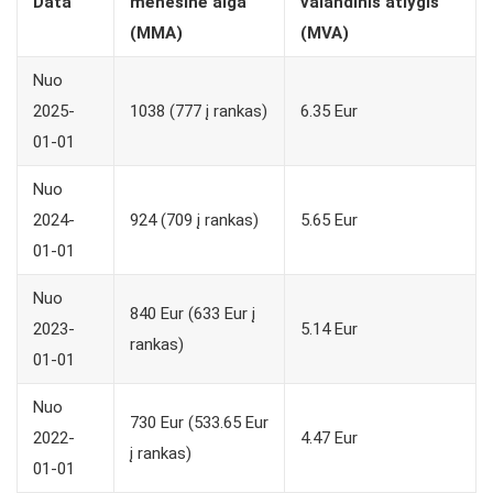
Data
mėnesinė alga
valandinis atlygis
(MMA)
(MVA)
Nuo
2025-
1038 (777 į rankas)
6.35 Eur
01-01
Nuo
2024-
924 (709 į rankas)
5.65 Eur
01-01
Nuo
840 Eur (633 Eur į
2023-
5.14 Eur
rankas)
01-01
Nuo
730 Eur (533.65 Eur
2022-
4.47 Eur
į rankas)
01-01