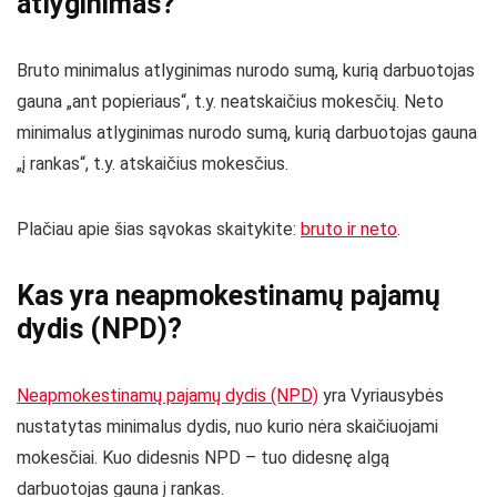
atlyginimas?
Bruto minimalus atlyginimas nurodo sumą, kurią darbuotojas
gauna „ant popieriaus“, t.y. neatskaičius mokesčių. Neto
minimalus atlyginimas nurodo sumą, kurią darbuotojas gauna
„į rankas“, t.y. atskaičius mokesčius.
Plačiau apie šias sąvokas skaitykite:
bruto ir neto
.
Kas yra neapmokestinamų pajamų
dydis (NPD)?
Neapmokestinamų pajamų dydis (NPD)
yra Vyriausybės
nustatytas minimalus dydis, nuo kurio nėra skaičiuojami
mokesčiai. Kuo didesnis NPD – tuo didesnę algą
darbuotojas gauna į rankas.