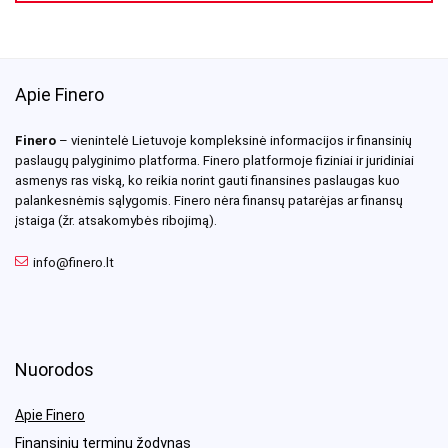
Apie Finero
Finero
– vienintelė Lietuvoje kompleksinė informacijos ir finansinių
paslaugų palyginimo platforma. Finero platformoje fiziniai ir juridiniai
asmenys ras viską, ko reikia norint gauti finansines paslaugas kuo
palankesnėmis sąlygomis. Finero nėra finansų patarėjas ar finansų
įstaiga (žr. atsakomybės ribojimą).
info@finero.lt
Nuorodos
Apie Finero
Finansinių terminų žodynas