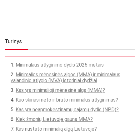
Turinys
Minimalaus atlyginimo dydis 2026 metais
Minimalios mėnesinės algos (MMA) ir minimalaus
valandinio atlygio (MVA) istoriniai dydžiai
Kas yra minimalioji mėnesinė alga (MMA)?
Kuo skiriasi neto ir bruto minimalus atlyginimas?
Kas yra neapmokestinamų pajamų dydis (NPD)?
Kiek žmonių Lietuvoje gauna MMA?
Kas nustato minimalią algą Lietuvoje?