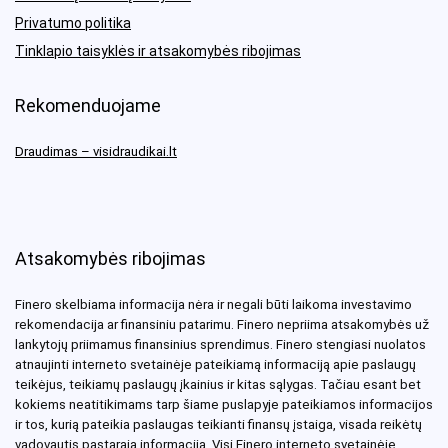
Privatumo politika
Tinklapio taisyklės ir atsakomybės ribojimas
Rekomenduojame
Draudimas – visidraudikai.lt
Atsakomybės ribojimas
Finero skelbiama informacija nėra ir negali būti laikoma investavimo
rekomendacija ar finansiniu patarimu. Finero nepriima atsakomybės už
lankytojų priimamus finansinius sprendimus. Finero stengiasi nuolatos
atnaujinti interneto svetainėje pateikiamą informaciją apie paslaugų
teikėjus, teikiamų paslaugų įkainius ir kitas sąlygas. Tačiau esant bet
kokiems neatitikimams tarp šiame puslapyje pateikiamos informacijos
ir tos, kurią pateikia paslaugas teikianti finansų įstaiga, visada reikėtų
vadovautis pastarąją informacija. Visi Finero interneto svetainėje