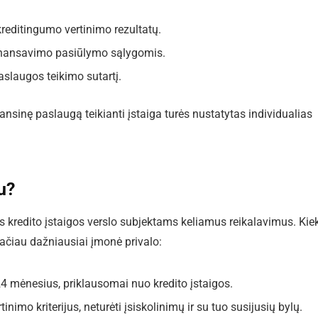
kreditingumo vertinimo rezultatų.
finansavimo pasiūlymo sąlygomis.
aslaugos teikimo sutartį.
nansinę paslaugą teikianti įstaiga turės nustatytas individualias
u?
os kredito įstaigos verslo subjektams keliamus reikalavimus. Kie
 tačiau dažniausiai įmonė privalo:
 24 mėnesius, priklausomai nuo kredito įstaigos.
tinimo kriterijus, neturėti įsiskolinimų ir su tuo susijusių bylų.