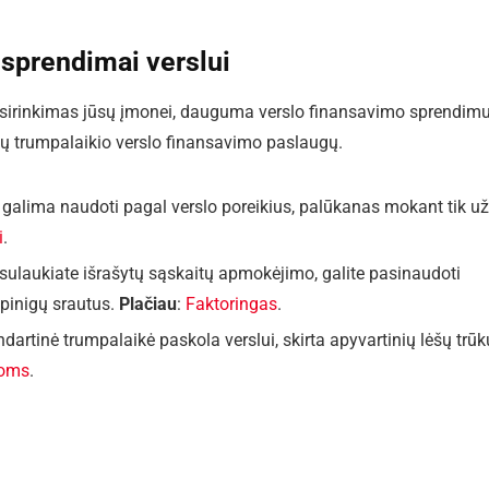
 sprendimai verslui
asirinkimas jūsų įmonei, dauguma verslo finansavimo sprendim
yvių trumpalaikio verslo finansavimo paslaugų.
rį galima naudoti pagal verslo poreikius, palūkanas mokant tik už
i
.
ei sulaukiate išrašytų sąskaitų apmokėjimo, galite pasinaudoti
 pinigų srautus.
Plačiau
:
Faktoringas
.
andartinė trumpalaikė paskola verslui, skirta apyvartinių lėšų trū
šoms
.