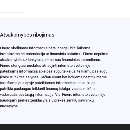
Atsakomybės ribojimas
Finero skelbiama informacija nėra ir negali būti laikoma
investavimo rekomendacija ar finansiniu patarimu. Finero nepriima
atsakomybės už lankytojų priimamus finansinius sprendimus.
Finero stengiasi nuolatos atnaujinti interneto svetainėje
pateikiamą informaciją apie paslaugų teikėjus, teikiamų paslaugų
įkainius ir kitas sąlygas. Tačiau esant bet kokiems neatitikimams
tarp šiame puslapyje pateikiamos informacijos ir tos, kurią
pateikia paslaugas teikianti finansų įstaiga, visada reikėtų
vadovautis pastarąją informacija. Visi Finero interneto svetainėje
naudojami prekės ženklai yra šių prekės ženklų savininkų
nuosavybė.