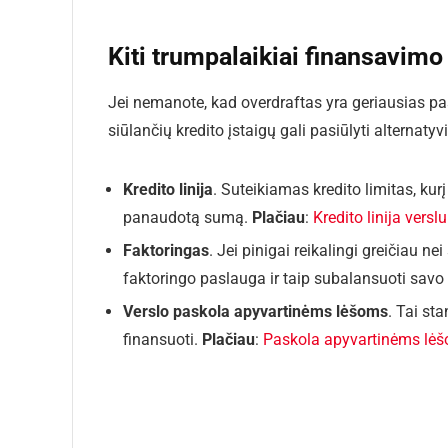
Kiti trumpalaikiai finansavimo
Jei nemanote, kad overdraftas yra geriausias p
siūlančių kredito įstaigų gali pasiūlyti alternat
Kredito linija
. Suteikiamas kredito limitas, ku
panaudotą sumą.
Plačiau
:
Kredito linija verslu
Faktoringas
. Jei pinigai reikalingi greičiau n
faktoringo paslauga ir taip subalansuoti savo
Verslo paskola apyvartinėms lėšoms
. Tai st
finansuoti.
Plačiau
:
Paskola apyvartinėms lė