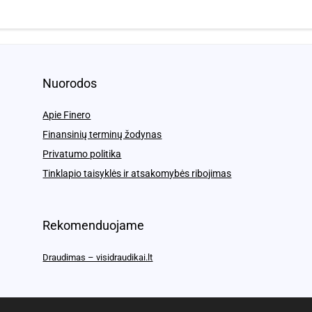
Nuorodos
Apie Finero
Finansinių terminų žodynas
Privatumo politika
Tinklapio taisyklės ir atsakomybės ribojimas
Rekomenduojame
Draudimas – visidraudikai.lt