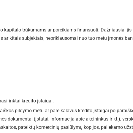
io kapitalo trūkumams ar poreikiams finansuoti. Dažniausiai jis
is ar kitais subjektais, nepriklausomai nuo tuo metu įmonės ba
sirinktai kredito įstaigai.
aiškos pildymo metu ar pareikalavus kredito įstaigai po paraišk
ės dokumentai (įstatai, informacija apie akcininkus ir kt.), versl
askaitos, pateiktų komercinių pasiūlymų kopijos, paliekamo užs