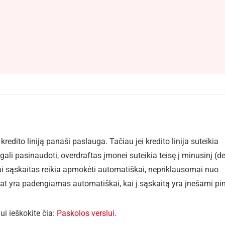
kredito liniją panaši paslauga. Tačiau jei kredito linija suteikia
ali pasinaudoti, overdraftas įmonei suteikia teisę į minusinį (de
kai sąskaitas reikia apmokėti automatiškai, nepriklausomai nuo
 pat yra padengiamas automatiškai, kai į sąskaitą yra įnešami pin
i ieškokite čia:
Paskolos verslui
.