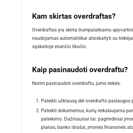
Kam skirtas overdraftas?
Overdraftas yra skirta trumpalaikiams apyvartin
naudojamas automatiškai atsiskaityti su tiekėja
sąskaitoje esančio likučio.
Kaip pasinaudoti overdraftu?
Norint pasinaudoti overdraftu, jums reikės:
Pateikti užklausą dėl overdrafto paslaugos pa
Pateikti dokumentus, kurių reikalaujama par
pateikimo. Dažniausiai tai: pagrindiniai įmon
planas, banko išrašai, įmonės finansinės at