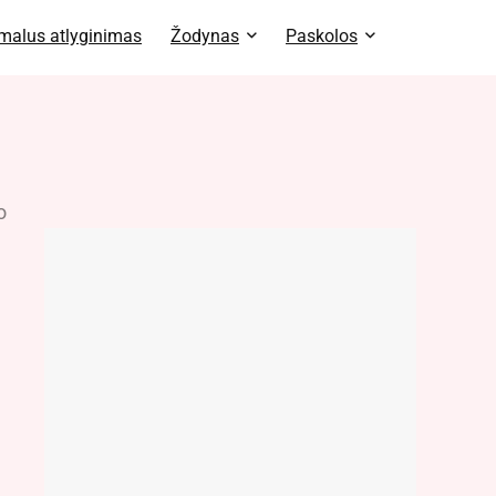
malus atlyginimas
Žodynas
Paskolos
o