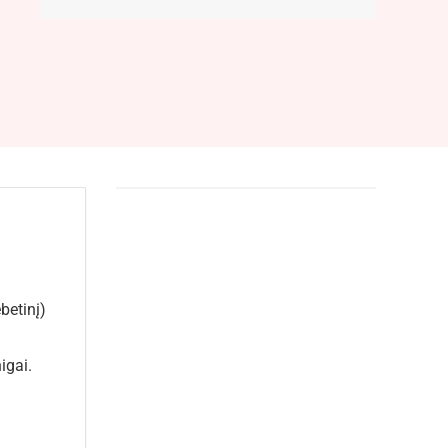
betinį)
igai.