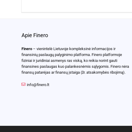
Apie Finero
Finero
– vienintelė Lietuvoje kompleksinė informacijos ir
finansinių paslaugų palyginimo platforma. Finero platformoje
fiziniai ir juridiniai asmenys ras viską, ko reikia norint gauti
finansines paslaugas kuo palankesnėmis sąlygomis. Finero nėra
finansų patarėjas ar finansų įstaiga (žr. atsakomybės ribojimą).
info@finero.lt