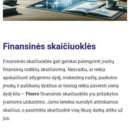
Finansinės skaičiuoklės
Finansinės skaičiuoklės gali gerokai palengvinti įvairių
finansinių rodiklių skaičiavimą. Nesvarbu, ar reikia
apskaičiuoti atlyginimo dydį, mokestinę naštą, paskolos
įmokų ir palūkanų dydžius ar tiesiog reikia paversti vieną
dydį kitu –
Finero
finansinės skaičiuoklės yra pritaikytos
įvairioms užduotims. Jums tereikia nurodyti atitinkamus
skaičius, o pasirinkta skaičiuoklė visą likusį darbą atliks už
jus.