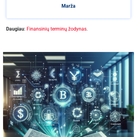
Marža
Daugiau
:
Finansinių terminų žodynas
.