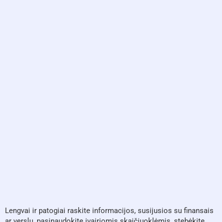
Lengvai ir patogiai raskite informacijos, susijusios su finansais
ar verslu, pasinaudokite įvairiomis skaičiuoklėmis, stebėkite