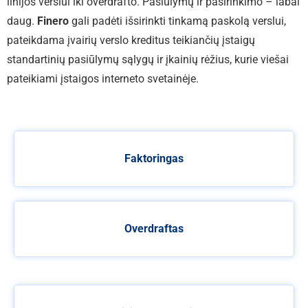
linijos verslui iki overdrafto. Pasiūlymų ir pasirinkimo – labai
daug.
Finero
gali padėti išsirinkti tinkamą paskolą verslui,
pateikdama įvairių verslo kreditus teikiančių įstaigų
standartinių pasiūlymų sąlygų ir įkainių rėžius, kurie viešai
pateikiami įstaigos interneto svetainėje.
Faktoringas
Overdraftas