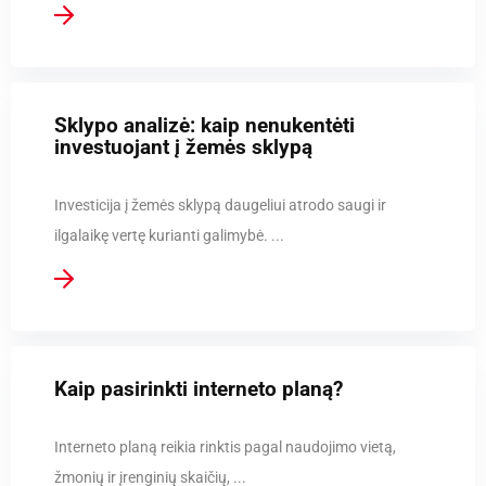
Sklypo analizė: kaip nenukentėti
investuojant į žemės sklypą
Investicija į žemės sklypą daugeliui atrodo saugi ir
ilgalaikę vertę kurianti galimybė. ...
Kaip pasirinkti interneto planą?
Interneto planą reikia rinktis pagal naudojimo vietą,
žmonių ir įrenginių skaičių, ...