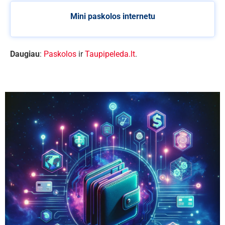
Mini paskolos internetu
Daugiau
:
Paskolos
ir
Taupipeleda.lt
.