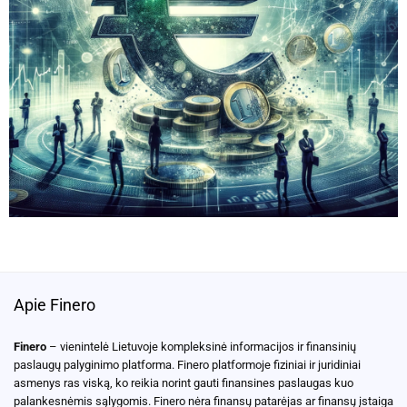
Apie Finero
Finero
– vienintelė Lietuvoje kompleksinė informacijos ir finansinių
paslaugų palyginimo platforma. Finero platformoje fiziniai ir juridiniai
asmenys ras viską, ko reikia norint gauti finansines paslaugas kuo
palankesnėmis sąlygomis. Finero nėra finansų patarėjas ar finansų įstaiga