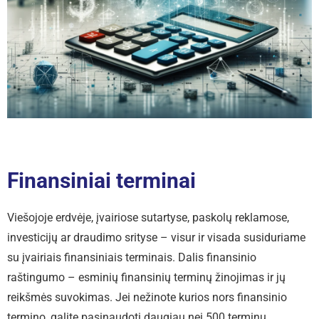
Finansiniai terminai
Viešojoje erdvėje, įvairiose sutartyse, paskolų reklamose,
investicijų ar draudimo srityse – visur ir visada susiduriame
su įvairiais finansiniais terminais. Dalis finansinio
raštingumo – esminių finansinių terminų žinojimas ir jų
reikšmės suvokimas. Jei nežinote kurios nors finansinio
termino, galite pasinaudoti daugiau nei 500 terminų