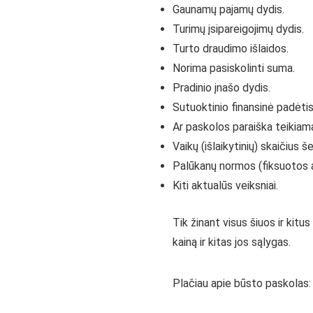
Gaunamų pajamų dydis.
Turimų įsipareigojimų dydis.
Turto draudimo išlaidos.
Norima pasiskolinti suma.
Pradinio įnašo dydis.
Sutuoktinio finansinė padėtis
Ar paskolos paraiška teikiam
Vaikų (išlaikytinių) skaičius š
Palūkanų normos (fiksuotos a
Kiti aktualūs veiksniai.
Tik žinant visus šiuos ir kitu
kainą ir kitas jos sąlygas.
Plačiau apie būsto paskolas