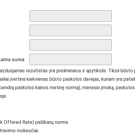
okama suma
zduojamas rezultatas yra preliminarus ir apytikslis. Tiksli būsto
dualiai įvertina kiekvienas būsto paskolos davėjas, kuriam yra pate
(bendrą paskolos kainos metinę normą), mėnesio įmoką, paskolos g
oja:
k Offered Rate) palūkanų norma.
stravimo mokesčiai.