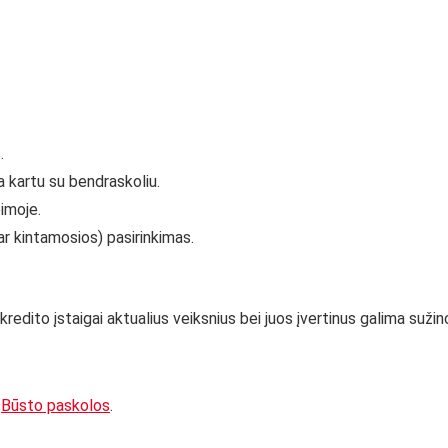
.
a kartu su bendraskoliu.
eimoje.
r kintamosios) pasirinkimas.
s kredito įstaigai aktualius veiksnius bei juos įvertinus galima suži
:
Būsto paskolos
.