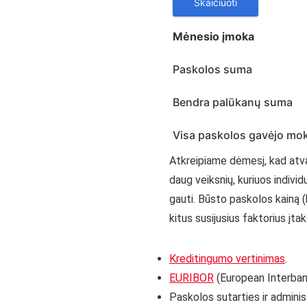
Mėnesio įmoka
Paskolos suma
Bendra palūkanų suma
Visa paskolos gavėjo m
Atkreipiame dėmesį, kad atvai
daug veiksnių, kuriuos indivi
gauti. Būsto paskolos kainą 
kitus susijusius faktorius įtak
Kreditingumo vertinimas
.
EURIBOR
(European Interban
Paskolos sutarties ir admini