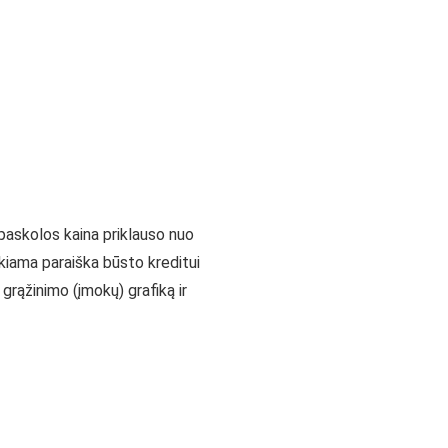
 paskolos kaina priklauso nuo
ikiama paraiška būsto kreditui
rąžinimo (įmokų) grafiką ir