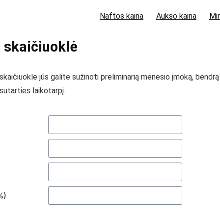
Naftos kaina
Aukso kaina
Min
 skaičiuoklė
kaičiuokle jūs galite sužinoti preliminarią mėnesio įmoką, bendrą
sutarties laikotarpį.
%)