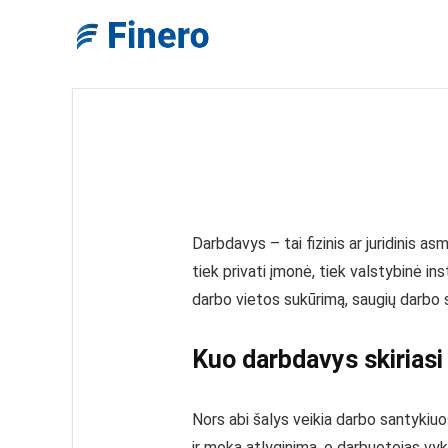
Darbdavys – tai fizinis ar juridinis a
tiek privati įmonė, tiek valstybinė in
darbo vietos sukūrimą, saugių darbo 
Kuo darbdavys skiriasi
Nors abi šalys veikia darbo santykiuo
ir moka atlyginimą, o darbuotojas vy