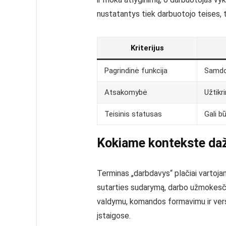
nustatantys tiek darbuotojo teises, 
Kriterijus
Pagrindinė funkcija
Samdo,
Atsakomybė
Užtikr
Teisinis statusas
Gali bū
Kokiame kontekste daž
Terminas „darbdavys“ plačiai vartojama
sutarties sudarymą, darbo užmokesčio
valdymu, komandos formavimu ir vers
įstaigose.