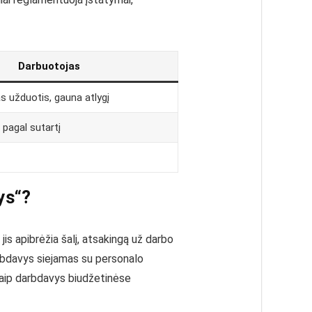
Darbuotojas
s užduotis, gauna atlygį
pagal sutartį
ys“?
jis apibrėžia šalį, atsakingą už darbo
arbdavys siejamas su personalo
kaip darbdavys biudžetinėse