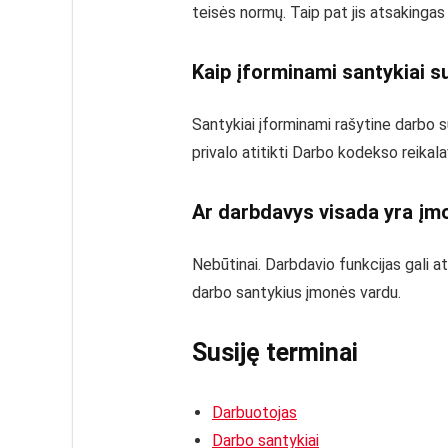
teisės normų. Taip pat jis atsakingas
Kaip įforminami santykiai s
Santykiai įforminami rašytine darbo su
privalo atitikti Darbo kodekso reikal
Ar darbdavys visada yra įm
Nebūtinai. Darbdavio funkcijas gali atl
darbo santykius įmonės vardu.
Susiję terminai
Darbuotojas
Darbo santykiai