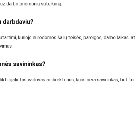
 už darbo priemonių suteikimą.
u darbdaviu?
tartimi, kurioje nurodomos šalių teisės, pareigos, darbo laikas, at
avimus.
onės savininkas?
ikti įgaliotas vadovas ar direktorius, kuris nėra savininkas, bet tur