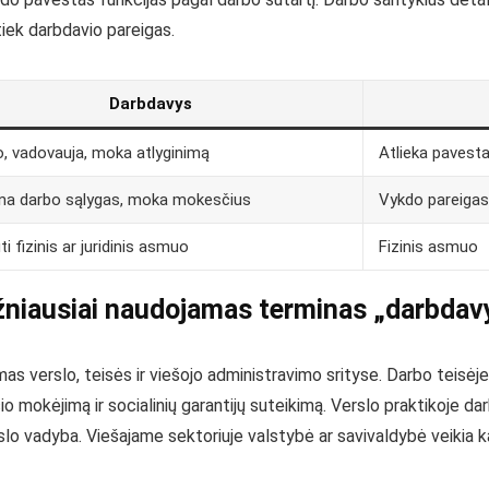
tiek darbdavio pareigas.
Darbdavys
 vadovauja, moka atlyginimą
Atlieka pavesta
ina darbo sąlygas, moka mokesčius
Vykdo pareigas 
ti fizinis ar juridinis asmuo
Fizinis asmuo
niausiai naudojamas terminas „darbdav
s verslo, teisės ir viešojo administravimo srityse. Darbo teisėje 
 mokėjimą ir socialinių garantijų suteikimą. Verslo praktikoje d
lo vadyba. Viešajame sektoriuje valstybė ar savivaldybė veikia 