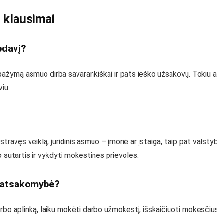
 klausimai
rbdavį?
 pažymą asmuo dirba savarankiškai ir pats ieško užsakovų. Tokiu a
iu.
istravęs veiklą, juridinis asmuo – įmonė ar įstaiga, taip pat valsty
 sutartis ir vykdyti mokestines prievoles.
o atsakomybė?
rbo aplinką, laiku mokėti darbo užmokestį, išskaičiuoti mokesčius, s