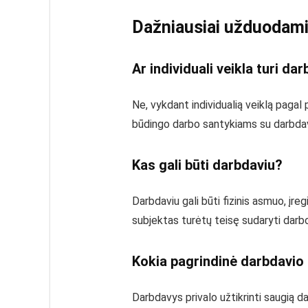
Dažniausiai užduodami
Ar individuali veikla turi da
Ne, vykdant individualią veiklą pagal
būdingo darbo santykiams su darbdav
Kas gali būti darbdaviu?
Darbdaviu gali būti fizinis asmuo, įreg
subjektas turėtų teisę sudaryti darbo
Kokia pagrindinė darbdavi
Darbdavys privalo užtikrinti saugią da