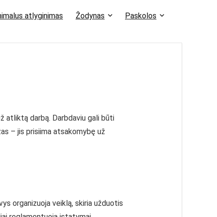
imalus atlyginimas
Žodynas
Paskolos
ž atliktą darbą. Darbdaviu gali būti
ožas – jis prisiima atsakomybę už
ys organizuoja veiklą, skiria užduotis
iai reglamentuoja įstatymai,