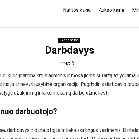
Naftos kaina
Aukso kaina
Min
Ekonomika
Darbdavys
Finero.lt
smuo, kuris įdarbina kitus asmenis ir moka jiems sutartą atlyginimą u
stitucija ar nevyriausybinė organizacija. Pagrindinis darbdavio bru
sąlygų užtikrinimą ir laiku mokamą darbo užmokestį.
 nuo darbuotojo?
se, darbdavys ir darbuotojas atlieka skirtingus vaidmenis. Darbdav
kdo pavestas funkcijas pagal darbo sutartį. Darbo santykius detal