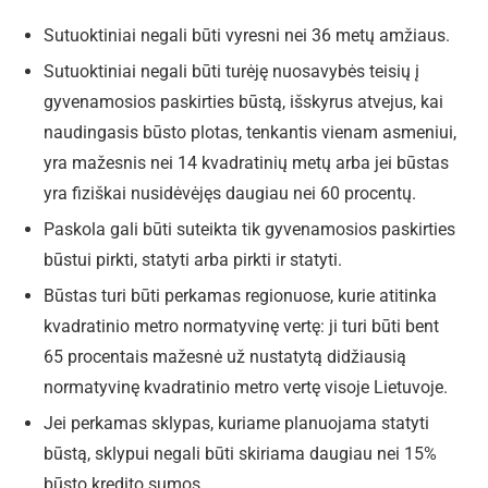
Sutuoktiniai negali būti vyresni nei 36 metų amžiaus.
Sutuoktiniai negali būti turėję nuosavybės teisių į
gyvenamosios paskirties būstą, išskyrus atvejus, kai
naudingasis būsto plotas, tenkantis vienam asmeniui,
yra mažesnis nei 14 kvadratinių metų arba jei būstas
yra fiziškai nusidėvėjęs daugiau nei 60 procentų.
Paskola gali būti suteikta tik gyvenamosios paskirties
būstui pirkti, statyti arba pirkti ir statyti.
Būstas turi būti perkamas regionuose, kurie atitinka
kvadratinio metro normatyvinę vertę: ji turi būti bent
65 procentais mažesnė už nustatytą didžiausią
normatyvinę kvadratinio metro vertę visoje Lietuvoje.
Jei perkamas sklypas, kuriame planuojama statyti
būstą, sklypui negali būti skiriama daugiau nei 15%
būsto kredito sumos.