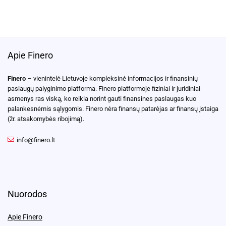
Apie Finero
Finero
– vienintelė Lietuvoje kompleksinė informacijos ir finansinių
paslaugų palyginimo platforma. Finero platformoje fiziniai ir juridiniai
asmenys ras viską, ko reikia norint gauti finansines paslaugas kuo
palankesnėmis sąlygomis. Finero nėra finansų patarėjas ar finansų įstaiga
(žr. atsakomybės ribojimą).
info@finero.lt
Nuorodos
Apie Finero