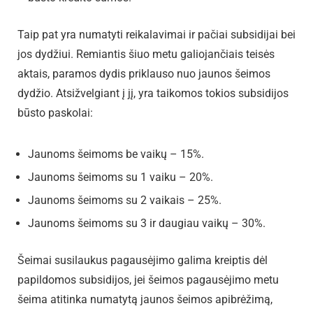
Taip pat yra numatyti reikalavimai ir pačiai subsidijai bei
jos dydžiui. Remiantis šiuo metu galiojančiais teisės
aktais, paramos dydis priklauso nuo jaunos šeimos
dydžio. Atsižvelgiant į jį, yra taikomos tokios subsidijos
būsto paskolai:
Jaunoms šeimoms be vaikų – 15%.
Jaunoms šeimoms su 1 vaiku – 20%.
Jaunoms šeimoms su 2 vaikais – 25%.
Jaunoms šeimoms su 3 ir daugiau vaikų – 30%.
Šeimai susilaukus pagausėjimo galima kreiptis dėl
papildomos subsidijos, jei šeimos pagausėjimo metu
šeima atitinka numatytą jaunos šeimos apibrėžimą,