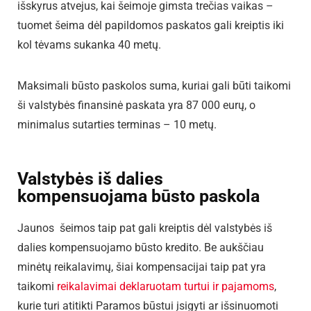
išskyrus atvejus, kai šeimoje gimsta trečias vaikas –
tuomet šeima dėl papildomos paskatos gali kreiptis iki
kol tėvams sukanka 40 metų.
Maksimali būsto paskolos suma, kuriai gali būti taikomi
ši valstybės finansinė paskata yra 87 000 eurų, o
minimalus sutarties terminas – 10 metų.
Valstybės iš dalies
kompensuojama būsto paskola
Jaunos šeimos taip pat gali kreiptis dėl valstybės iš
dalies kompensuojamo būsto kredito. Be aukščiau
minėtų reikalavimų, šiai kompensacijai taip pat yra
taikomi
reikalavimai deklaruotam turtui ir pajamoms
,
kurie turi atitikti Paramos būstui įsigyti ar išsinuomoti