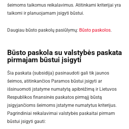
šeimoms taikomus reikalavimus. Atitinkami kriterijai yra
taikomi ir planuojamam įsigyti būstui.
Daugiau būsto paskolų pasiūlymų:
Būsto paskolos
.
Būsto paskola su valstybės paskata
pirmajam būstui įsigyti
Šia paskata (subsidija) pasinaudoti gali tik jaunos
šeimos, atitinkančios Paramos būstui įsigyti ar
išsinuomoti įstatyme numatytą apibrėžimą ir Lietuvos
Respublikos finansinės paskatos pirmąjį būstą
įsigyjančioms šeimoms įstatyme numatytus kriterijus.
Pagrindiniai reikalavimai valstybės paskaitai pirmam
būstui įsigyti gauti: