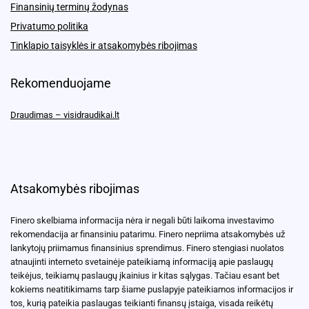
Finansinių terminų žodynas
Privatumo politika
Tinklapio taisyklės ir atsakomybės ribojimas
Rekomenduojame
Draudimas – visidraudikai.lt
Atsakomybės ribojimas
Finero skelbiama informacija nėra ir negali būti laikoma investavimo
rekomendacija ar finansiniu patarimu. Finero nepriima atsakomybės už
lankytojų priimamus finansinius sprendimus. Finero stengiasi nuolatos
atnaujinti interneto svetainėje pateikiamą informaciją apie paslaugų
teikėjus, teikiamų paslaugų įkainius ir kitas sąlygas. Tačiau esant bet
kokiems neatitikimams tarp šiame puslapyje pateikiamos informacijos ir
tos, kurią pateikia paslaugas teikianti finansų įstaiga, visada reikėtų