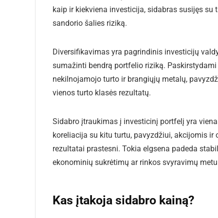
kaip ir kiekviena investicija, sidabras susijęs su
sandorio šalies riziką.
Diversifikavimas yra pagrindinis investicijų valdy
sumažinti bendrą portfelio riziką. Paskirstydami in
nekilnojamojo turto ir brangiųjų metalų, pavyzdži
vienos turto klasės rezultatų.
Sidabro įtraukimas į investicinį portfelį yra vi
koreliacija su kitu turtu, pavyzdžiui, akcijomis ir o
rezultatai prastesni. Tokia elgsena padeda stabi
ekonominių sukrėtimų ar rinkos svyravimų metu
Kas įtakoja sidabro kainą?