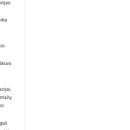
rijas:
arba
kio
škiais
cijai,
l mažų
ko
gali