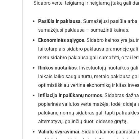
Sidabro vertei teigiamą ir neigiamą įtaką gali dar
Pasiūla ir paklausa
. Sumažėjusi pasiūla arba 
sumažėjusi paklausa – sumažinti kainas.
Ekonominės sąlygos
. Sidabro kainos yra ja
laikotarpiais sidabro paklausa pramonėje gali 
metu sidabro paklausa gali sumažėti, o tai l
Rinkos nuotaikos
. Investuotojų nuotaikos gali
laikais laiko saugiu turtu, metalo paklausa gali 
optimistiškiau vertina ekonomiką ir kitas invest
Infliacija ir palūkanų normos
. Sidabras dažnai
popierinės valiutos vertė mažėja, todėl didėja 
palūkanų normų sidabras gali tapti patrauklesn
alternatyvų, galinčių duoti didesnę grąžą.
Valiutų svyravimai
. Sidabro kainos paprastai y