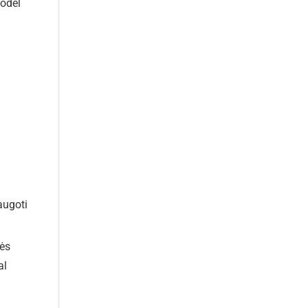
todėl
saugoti
bės
al