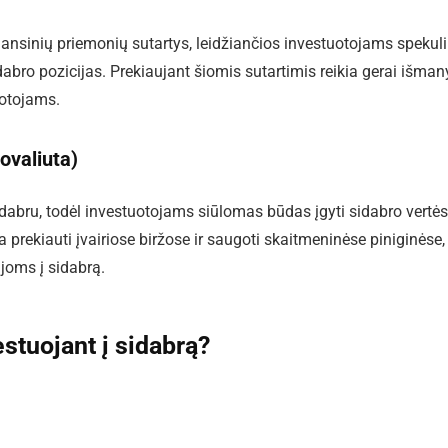
finansinių priemonių sutartys, leidžiančios investuotojams spekuli
bro pozicijas. Prekiaujant šiomis sutartimis reikia gerai išmany
uotojams.
ovaliuta)
sidabru, todėl investuotojams siūlomas būdas įgyti sidabro vertės
 prekiauti įvairiose biržose ir saugoti skaitmeninėse piniginėse,
ijoms į sidabrą.
estuojant į sidabrą?