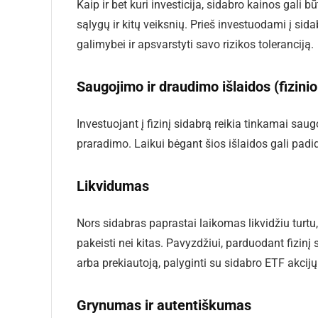
Kaip ir bet kuri investicija, sidabro kainos gali 
sąlygų ir kitų veiksnių. Prieš investuodami į sid
galimybei ir apsvarstyti savo rizikos toleranciją.
Saugojimo ir draudimo išlaidos (fizinio
Investuojant į fizinį sidabrą reikia tinkamai sa
praradimo. Laikui bėgant šios išlaidos gali padidė
Likvidumas
Nors sidabras paprastai laikomas likvidžiu turtu, 
pakeisti nei kitas. Pavyzdžiui, parduodant fizinį 
arba prekiautoją, palyginti su sidabro ETF akcij
Grynumas ir autentiškumas