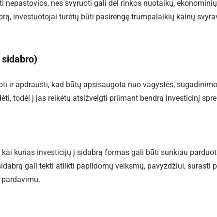
būti nepastovios, nes svyruoti gali dėl rinkos nuotaikų, ekonominių
abrą, investuotojai turėtų būti pasirengę trumpalaikių kainų svyr
 sidabro)
ugoti ir apdrausti, kad būtų apsisaugota nuo vagystės, sugadinimo
ti, todėl į jas reikėtų atsižvelgti priimant bendrą investicinį sp
kai kurias investicijų į sidabrą formas gali būti sunkiau parduot
sidabrą gali tekti atlikti papildomų veiksmų, pavyzdžiui, surasti p
ų pardavimu.