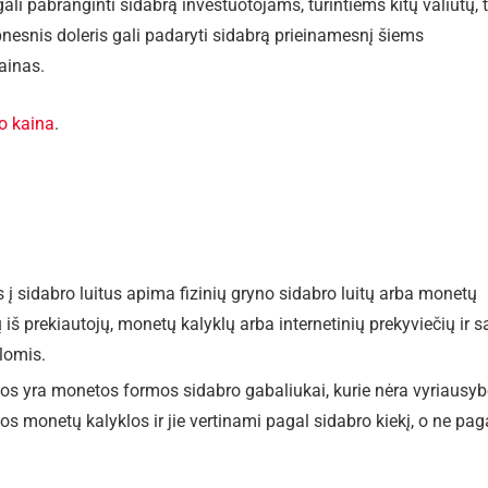
 gali pabranginti sidabrą investuotojams, turintiems kitų valiutų, 
lpnesnis doleris gali padaryti sidabrą prieinamesnį šiems
ainas.
o kaina
.
 į sidabro luitus apima fizinių gryno sidabro luitų arba monetų
tų iš prekiautojų, monetų kalyklų arba internetinių prekyviečių ir 
lomis.
os yra monetos formos sidabro gabaliukai, kurie nėra vyriausy
os monetų kalyklos ir jie vertinami pagal sidabro kiekį, o ne pag