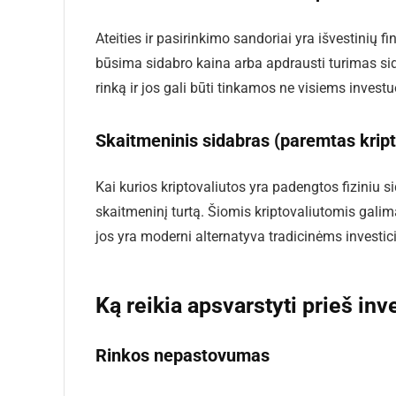
Ateities ir pasirinkimo sandoriai yra išvestinių 
būsima sidabro kaina arba apdrausti turimas sida
rinką ir jos gali būti tinkamos ne visiems invest
Skaitmeninis sidabras (paremtas kript
Kai kurios kriptovaliutos yra padengtos fiziniu 
skaitmeninį turtą. Šiomis kriptovaliutomis galima
jos yra moderni alternatyva tradicinėms investic
Ką reikia apsvarstyti prieš inv
Rinkos nepastovumas