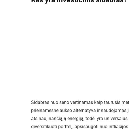
Sidabras nuo seno vertinamas kaip taurusis metal
prieinamesne aukso alternatyva ir naudojamas įv
atsinaujinančiąją energiją, todėl yra universalus
diversifikuoti portfelį, apsisaugoti nuo infliaci