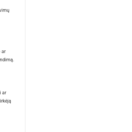
avimų
 ar
rendimą.
i ar
irkėją