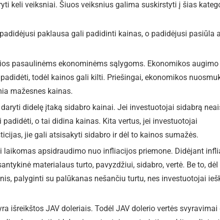
yti keli veiksniai. Šiuos veiksnius galima suskirstyti į šias katego
padidėjusi paklausa gali padidinti kainas, o padidėjusi pasiūla 
utrios pasaulinėms ekonominėms sąlygoms. Ekonomikos augimo
padidėti, todėl kainos gali kilti. Priešingai, ekonomikos nuosmu
emia mažesnes kainas.
 daryti didelę įtaką sidabro kainai. Jei investuotojai sidabrą neai
padidėti, o tai didina kainas. Kita vertus, jei investuotojai
icijas, jie gali atsisakyti sidabro ir dėl to kainos sumažės.
 laikomas apsidraudimo nuo infliacijos priemone. Didėjant inflia
santykinė materialaus turto, pavyzdžiui, sidabro, vertė. Be to, dė
is, palyginti su palūkanas nešančiu turtu, nes investuotojai ieš
ra išreikštos JAV doleriais. Todėl JAV dolerio vertės svyravimai 