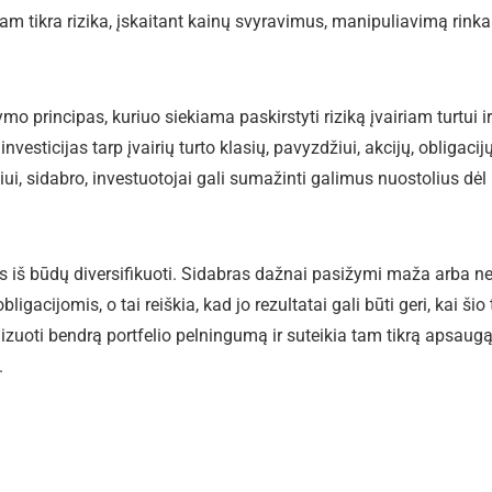
 tam tikra rizika, įskaitant kainų svyravimus, manipuliavimą rinka 
mo principas, kuriuo siekiama paskirstyti riziką įvairiam turtui ir
vesticijas tarp įvairių turto klasių, pavyzdžiui, akcijų, obligacijų
ui, sidabro, investuotojai gali sumažinti galimus nuostolius dėl
enas iš būdų diversifikuoti. Sidabras dažnai pasižymi maža arba 
bligacijomis, o tai reiškia, kad jo rezultatai gali būti geri, kai šio 
lizuoti bendrą portfelio pelningumą ir suteikia tam tikrą apsaug
.