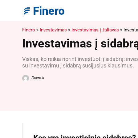
Finero
»
Investavimas
»
Investavimas į žaliavas
»
Invest
Investavimas į sidabr
Viskas, ko reikia norint investuoti į sidabrą: in
su investavimu į sidabrą susijusius klausimus.
Finero.lt
Kas yra investicinis sidabras?