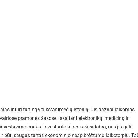
as ir turi turtingą tūkstantmečių istoriją. Jis dažnai laikomas
airiose pramonės šakose, įskaitant elektroniką, mediciną ir
 investavimo būdas. Investuotojai renkasi sidabrą, nes jis gali
jos ir būti saugus turtas ekonominio neapibrėžtumo laikotarpiu. Ta