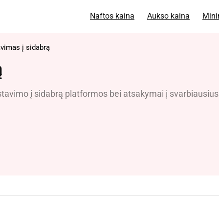
Naftos kaina
Aukso kaina
Mini
avimas į sidabrą
ą
vestavimo į sidabrą platformos bei atsakymai į svarbiausius