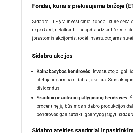
Fondai, kuriais prekiaujama biržoje (E
Sidabro ETF yra investiciniai fondai, kurie seka s
neperkant, nelaikant ir neapdraudžiant fizinio si
įprastomis akcijomis, todėl investuotojams sut
Sidabro akcijos
Kalnakasybos bendrovės
. Investuotojai gali 
plėtoja ir gamina sidabrą, akcijas. Šios akcijos
dividendus.
Srautinių ir autorinių atlyginimų bendrovės
. 
procentinę jų būsimos sidabro produkcijos dalį
bendroves gali suteikti galimybę įsigyti sidabr
Sidabro ateities sandoriai ir pasirinki