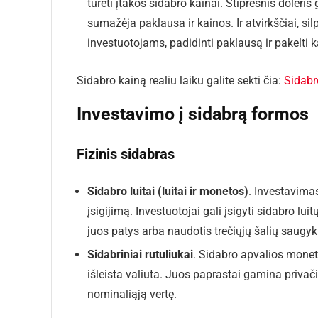
turėti įtakos sidabro kainai. Stipresnis doleris
sumažėja paklausa ir kainos. Ir atvirkščiai, si
investuotojams, padidinti paklausą ir pakelti k
Sidabro kainą realiu laiku galite sekti čia:
Sidabr
Investavimo į sidabrą formos
Fizinis sidabras
Sidabro luitai (luitai ir monetos)
. Investavimas
įsigijimą. Investuotojai gali įsigyti sidabro lui
juos patys arba naudotis trečiųjų šalių saugyk
Sidabriniai rutuliukai
. Sidabro apvalios monet
išleista valiuta. Juos paprastai gamina privači
nominaliąją vertę.