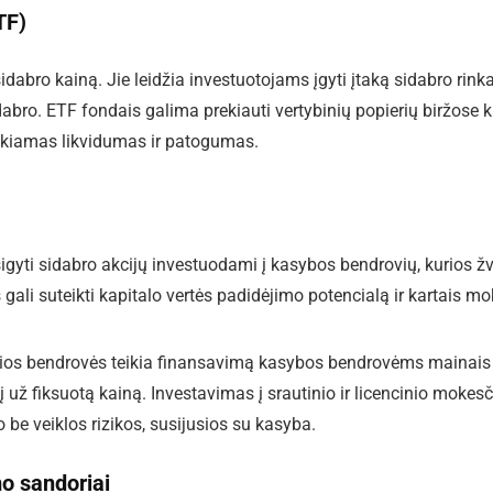
TF)
idabro kainą. Jie leidžia investuotojams įgyti įtaką sidabro rinka
dabro. ETF fondais galima prekiauti vertybinių popierių biržose 
eikiamas likvidumas ir patogumas.
įsigyti sidabro akcijų investuodami į kasybos bendrovių, kurios ž
 gali suteikti kapitalo vertės padidėjimo potencialą ir kartais mo
Šios bendrovės teikia finansavimą kasybos bendrovėms mainais 
 už fiksuotą kainą. Investavimas į srautinio ir licencinio mokesč
o be veiklos rizikos, susijusios su kasyba.
mo sandoriai