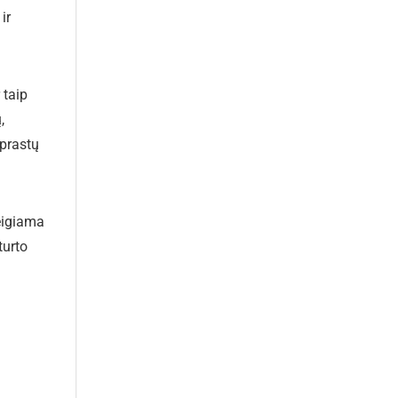
ir
 taip
,
 prastų
neigiama
turto
ą