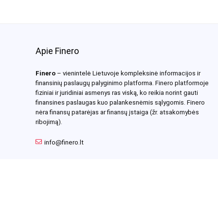
Apie Finero
Finero
– vienintelė Lietuvoje kompleksinė informacijos ir
finansinių paslaugų palyginimo platforma. Finero platformoje
fiziniai ir juridiniai asmenys ras viską, ko reikia norint gauti
finansines paslaugas kuo palankesnėmis sąlygomis. Finero
nėra finansų patarėjas ar finansų įstaiga (žr. atsakomybės
ribojimą).
info@finero.lt
Visos teisės saugomos 2025