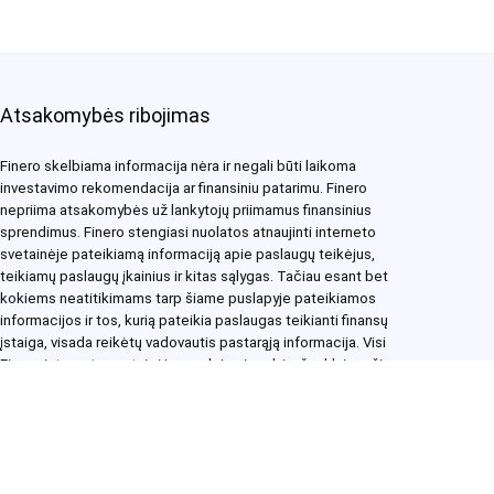
Atsakomybės ribojimas
Finero skelbiama informacija nėra ir negali būti laikoma
investavimo rekomendacija ar finansiniu patarimu. Finero
nepriima atsakomybės už lankytojų priimamus finansinius
sprendimus. Finero stengiasi nuolatos atnaujinti interneto
svetainėje pateikiamą informaciją apie paslaugų teikėjus,
teikiamų paslaugų įkainius ir kitas sąlygas. Tačiau esant bet
kokiems neatitikimams tarp šiame puslapyje pateikiamos
informacijos ir tos, kurią pateikia paslaugas teikianti finansų
įstaiga, visada reikėtų vadovautis pastarąją informacija. Visi
Finero interneto svetainėje naudojami prekės ženklai yra šių
prekės ženklų savininkų nuosavybė.