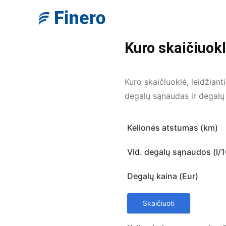
Kuro skaičiuok
Kuro skaičiuoklė, leidžiant
degalų sąnaudas ir degalų 
Kelionės atstumas (km)
Vid. degalų sąnaudos (l/
Degalų kaina (Eur)