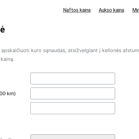
Naftos kaina
Aukso kaina
Min
lė
i apskaičiuoti kuro sąnaudas, atsižvelgiant į kelionės atstu
kainą.
100 km)