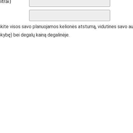
itrai)
skite visos savo planuojamos kelionės atstumą, vidutines savo a
 kokybę) bei degalų kainą degalinėje.