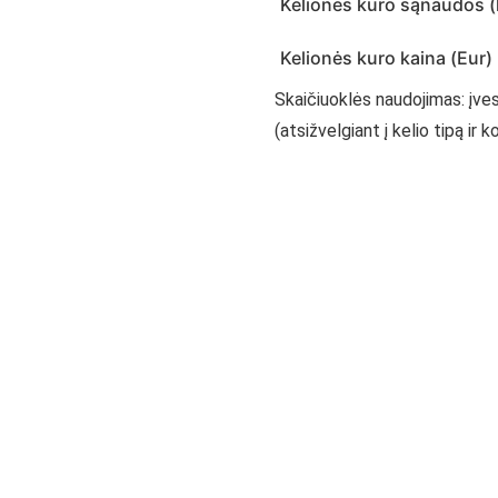
Kelionės kuro sąnaudos (l
Kelionės kuro kaina (Eur)
Skaičiuoklės naudojimas: įve
(atsižvelgiant į kelio tipą ir