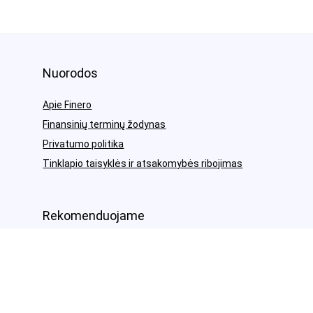
Nuorodos
Apie Finero
Finansinių terminų žodynas
Privatumo politika
Tinklapio taisyklės ir atsakomybės ribojimas
Rekomenduojame
Draudimas – visidraudikai.lt