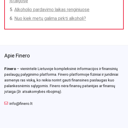
įstaigose
Alkoholio pardavimo laikas renginiuose
Nuo kiek metų galima pirkti alkoholį?
Apie Finero
Finero
– vienintelė Lietuvoje kompleksinė informacijos ir finansinių
paslaugų palyginimo platforma. Finero platformoje fiziniai ir juridiniai
asmenys ras viską, ko reikia norint gauti finansines paslaugas kuo
palankesnėmis sąlygomis. Finero nėra finansų patarėjas ar finansų
įstaiga (žr. atsakomybės ribojimą).
info@finero.lt