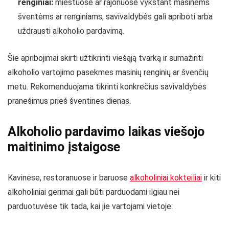
renginiai:
miestuose ar rajonuose vykstant masinėms
šventėms ar renginiams, savivaldybės gali apriboti arba
uždrausti alkoholio pardavimą.
Šie apribojimai skirti užtikrinti viešąją tvarką ir sumažinti
alkoholio vartojimo pasekmes masinių renginių ar švenčių
metu. Rekomenduojama tikrinti konkrečius savivaldybės
pranešimus prieš šventines dienas.
Alkoholio pardavimo laikas viešojo
maitinimo įstaigose
Kavinėse, restoranuose ir baruose
alkoholiniai kokteiliai
ir kiti
alkoholiniai gėrimai gali būti parduodami ilgiau nei
parduotuvėse tik tada, kai jie vartojami vietoje: