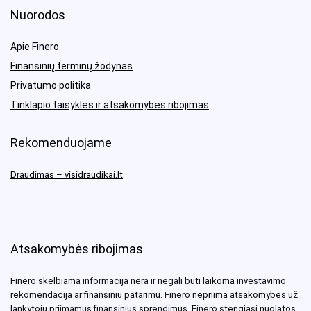
Nuorodos
Apie Finero
Finansinių terminų žodynas
Privatumo politika
Tinklapio taisyklės ir atsakomybės ribojimas
Rekomenduojame
Draudimas – visidraudikai.lt
Atsakomybės ribojimas
Finero skelbiama informacija nėra ir negali būti laikoma investavimo
rekomendacija ar finansiniu patarimu. Finero nepriima atsakomybės už
lankytojų priimamus finansinius sprendimus. Finero stengiasi nuolatos