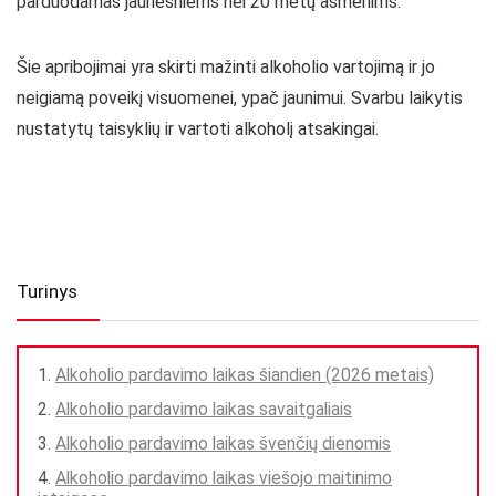
parduodamas jaunesniems nei 20 metų asmenims.
Šie apribojimai yra skirti mažinti alkoholio vartojimą ir jo
neigiamą poveikį visuomenei, ypač jaunimui. Svarbu laikytis
nustatytų taisyklių ir vartoti alkoholį atsakingai.
Turinys
Alkoholio pardavimo laikas šiandien (2026 metais)
Alkoholio pardavimo laikas savaitgaliais
Alkoholio pardavimo laikas švenčių dienomis
Alkoholio pardavimo laikas viešojo maitinimo