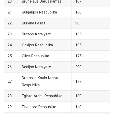
20.
Brunėjaus Darusalamas
167
21.
Bulgarijos Respublika
160
22.
Burkina Fasas
90
23.
Butano Karalystė
165
24.
Čekijos Respublika
195
25.
Čilės Respublika
175
26.
Danijos Karalystė
200
Dramblio Kaulo Kranto
27.
177
Respublika
28.
Egipto Arabų Respublika
180
29.
Ekvadoro Respublika
140