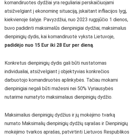
komandiruotes dydžiai yra reguliariai perskaičiuojami
atsižvelgiant į ekonominę situaciją, įskaitant infliacijos lygį,
kiekvienoje šalyje. Pavyzdžiui, nuo 2023 rugpjūčio 1 dienos,
buvo padidinti maksimalūs dienpinigiai dydžiai; maksimalus
dienpinigių dydis, kai komandiruotė vyksta Lietuvoje,
padidėjo nuo 15 Eur iki 28 Eur per dieną
.
Konkretus dienpinigių dydis gali būti nustatomas
individualiai, atsižvelgiant į objektyvias konkrečios
darbuotojo komandiruotės aplinkybės. Tačiau mokami
dienpinigiai negali būti mažesni nei 50% Vyriausybės
nutarime numatyto maksimalaus dienpinigių dydžio.
Maksimalius dienpinigių dydžius ir jų mokėjimo tvarką
numato Maksimalių dienpinigių dydžių sąrašas ir Dienpinigių
mokėjimo tvarkos aprašas, patvirtinti Lietuvos Respublikos