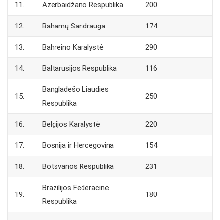
11.
Azerbaidžano Respublika
200
12.
Bahamų Sandrauga
174
13.
Bahreino Karalystė
290
14.
Baltarusijos Respublika
116
Bangladešo Liaudies
15.
250
Respublika
16.
Belgijos Karalystė
220
17.
Bosnija ir Hercegovina
154
18.
Botsvanos Respublika
231
Brazilijos Federacinė
19.
180
Respublika