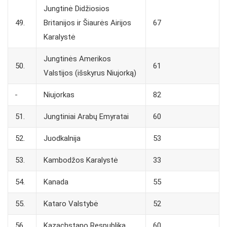
Jungtinė Didžiosios
49.
Britanijos ir Šiaurės Airijos
67
Karalystė
Jungtinės Amerikos
50.
61
Valstijos (išskyrus Niujorką)
Niujorkas
82
51.
Jungtiniai Arabų Emyratai
60
52.
Juodkalnija
53
53.
Kambodžos Karalystė
33
54.
Kanada
55
55.
Kataro Valstybė
52
56.
Kazachstano Respublika
60