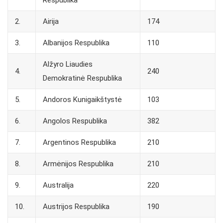
2.
Airija
174
3.
Albanijos Respublika
110
Alžyro Liaudies
4.
240
Demokratinė Respublika
5.
Andoros Kunigaikštystė
103
6.
Angolos Respublika
382
7.
Argentinos Respublika
210
8.
Armėnijos Respublika
210
9.
Australija
220
10.
Austrijos Respublika
190