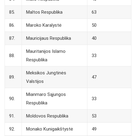
85.
Maltos Respublika
63
86.
Maroko Karalystė
50
87.
Mauricijaus Respublika
40
Mauritanijos Islamo
88.
33
Respublika
Meksikos Jungtinės
89.
47
Valstijos
Mianmaro Sąjungos
90.
33
Respublika
91.
Moldovos Respublika
53
92.
Monako Kunigaikštystė
49