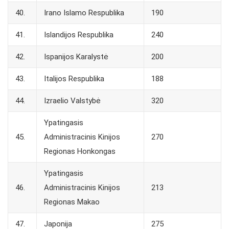
40.
Irano Islamo Respublika
190
41.
Islandijos Respublika
240
42.
Ispanijos Karalystė
200
43.
Italijos Respublika
188
44.
Izraelio Valstybė
320
Ypatingasis
45.
Administracinis Kinijos
270
Regionas Honkongas
Ypatingasis
46.
Administracinis Kinijos
213
Regionas Makao
47.
Japonija
275