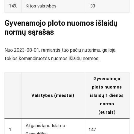
149.
Kitos valstybės
33
Gyvenamojo ploto nuomos išlaidų
normų sąrašas
Nuo 2023-08-01, remiantis tuo pačiu nutarimu, galioja
tokios komandiruotės nuomos išlaidų normos:
Gyvenamojo
ploto nuomos
Valstybės (miestai)
išlaidų 1 dienos
norma
(eurais)
Afganistano Islamo
1.
147
Respublika