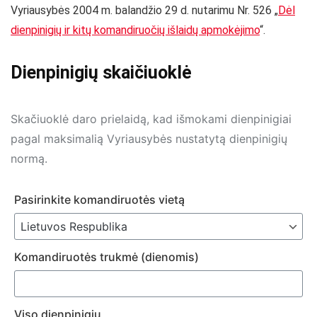
Vyriausybės 2004 m. balandžio 29 d. nutarimu Nr. 526 „
Dėl
dienpinigių ir kitų komandiruočių išlaidų apmokėjimo
“.
Dienpinigių skaičiuoklė
Skačiuoklė daro prielaidą, kad išmokami dienpinigiai
pagal maksimalią Vyriausybės nustatytą dienpinigių
normą.
Pasirinkite komandiruotės vietą
Komandiruotės trukmė (dienomis)
Viso dienpinigių