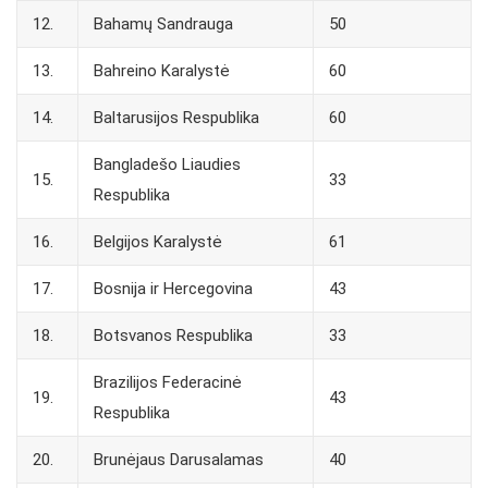
12.
Bahamų Sandrauga
50
13.
Bahreino Karalystė
60
14.
Baltarusijos Respublika
60
Bangladešo Liaudies
15.
33
Respublika
16.
Belgijos Karalystė
61
17.
Bosnija ir Hercegovina
43
18.
Botsvanos Respublika
33
Brazilijos Federacinė
19.
43
Respublika
20.
Brunėjaus Darusalamas
40