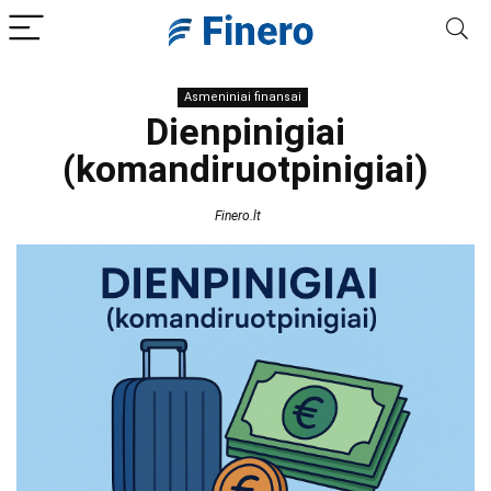
Asmeniniai finansai
Dienpinigiai
(komandiruotpinigiai)
Finero.lt