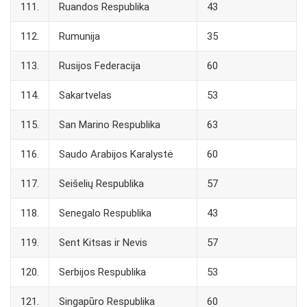
111.
Ruandos Respublika
43
112.
Rumunija
35
113.
Rusijos Federacija
60
114.
Sakartvelas
53
115.
San Marino Respublika
63
116.
Saudo Arabijos Karalystė
60
117.
Seišelių Respublika
57
118.
Senegalo Respublika
43
119.
Sent Kitsas ir Nevis
57
120.
Serbijos Respublika
53
121.
Singapūro Respublika
60