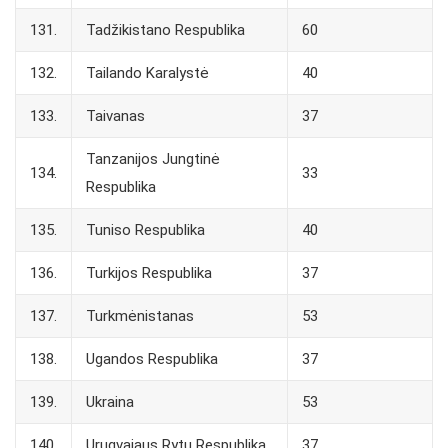
131.
Tadžikistano Respublika
60
132.
Tailando Karalystė
40
133.
Taivanas
37
Tanzanijos Jungtinė
134.
33
Respublika
135.
Tuniso Respublika
40
136.
Turkijos Respublika
37
137.
Turkmėnistanas
53
138.
Ugandos Respublika
37
139.
Ukraina
53
140.
Urugvajaus Rytų Respublika
37