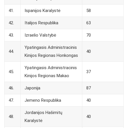
41.
Ispanijos Karalystė
58
42.
Italijos Respublika
63
43.
Izraelio Valstybė
70
Ypatingasis Administracinis
44.
40
Kinijos Regionas Honkongas
Ypatingasis Administracinis
45.
37
Kinijos Regionas Makao
46.
Japonija
87
47.
Jemeno Respublika
40
Jordanijos Hašimitų
48.
40
Karalystė