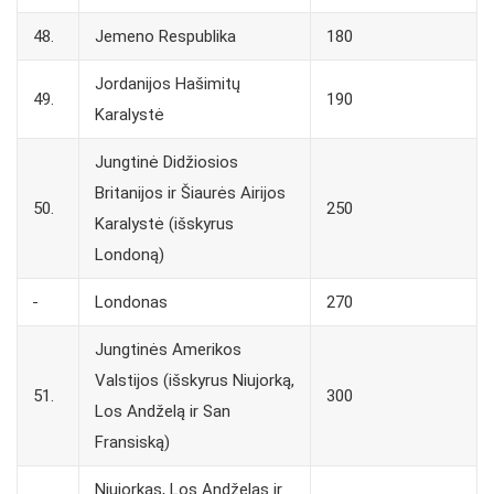
48.
Jemeno Respublika
180
Jordanijos Hašimitų
49.
190
Karalystė
Jungtinė Didžiosios
Britanijos ir Šiaurės Airijos
50.
250
Karalystė (išskyrus
Londoną)
Londonas
270
Jungtinės Amerikos
Valstijos (išskyrus Niujorką,
51.
300
Los Andželą ir San
Fransiską)
Niujorkas, Los Andželas ir