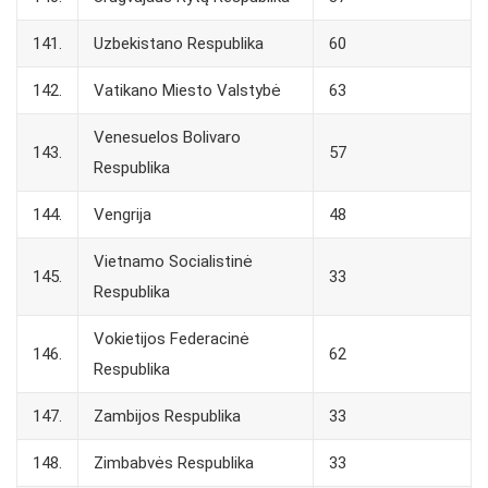
141.
Uzbekistano Respublika
60
142.
Vatikano Miesto Valstybė
63
Venesuelos Bolivaro
143.
57
Respublika
144.
Vengrija
48
Vietnamo Socialistinė
145.
33
Respublika
Vokietijos Federacinė
146.
62
Respublika
147.
Zambijos Respublika
33
148.
Zimbabvės Respublika
33