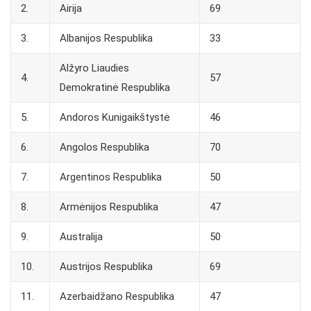
2.
Airija
69
3.
Albanijos Respublika
33
Alžyro Liaudies
4.
57
Demokratinė Respublika
5.
Andoros Kunigaikštystė
46
6.
Angolos Respublika
70
7.
Argentinos Respublika
50
8.
Armėnijos Respublika
47
9.
Australija
50
10.
Austrijos Respublika
69
11.
Azerbaidžano Respublika
47