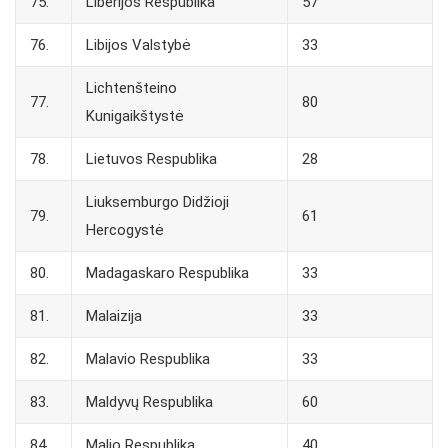
75.
Liberijos Respublika
57
76.
Libijos Valstybė
33
Lichtenšteino
77.
80
Kunigaikštystė
78.
Lietuvos Respublika
28
Liuksemburgo Didžioji
79.
61
Hercogystė
80.
Madagaskaro Respublika
33
81.
Malaizija
33
82.
Malavio Respublika
33
83.
Maldyvų Respublika
60
84.
Malio Respublika
40