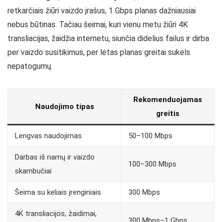
retkarčiais žiūri vaizdo įrašus, 1 Gbps planas dažniausiai
nebus būtinas. Tačiau šeimai, kuri vienu metu žiūri 4K
transliacijas, žaidžia internetu, siunčia didelius failus ir dirba
per vaizdo susitikimus, per lėtas planas greitai sukels
nepatogumų.
Rekomenduojamas
Naudojimo tipas
greitis
Lengvas naudojimas
50–100 Mbps
Darbas iš namų ir vaizdo
100–300 Mbps
skambučiai
Šeima su keliais įrenginiais
300 Mbps
4K transliacijos, žaidimai,
300 Mbps–1 Gbps