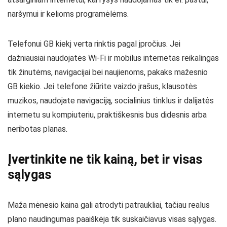
naršymui ir kelioms programėlėms.
Telefonui GB kiekį verta rinktis pagal įpročius. Jei
dažniausiai naudojatės Wi-Fi ir mobilus internetas reikalingas
tik žinutėms, navigacijai bei naujienoms, pakaks mažesnio
GB kiekio. Jei telefone žiūrite vaizdo įrašus, klausotės
muzikos, naudojate navigaciją, socialinius tinklus ir dalijatės
internetu su kompiuteriu, praktiškesnis bus didesnis arba
neribotas planas.
Įvertinkite ne tik kainą, bet ir visas
sąlygas
Maža mėnesio kaina gali atrodyti patraukliai, tačiau realus
plano naudingumas paaiškėja tik suskaičiavus visas sąlygas.