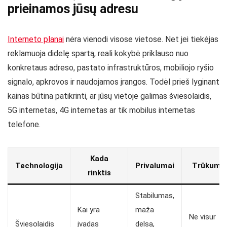
prieinamos jūsų adresu
Interneto planai
nėra vienodi visose vietose. Net jei tiekėjas
reklamuoja didelę spartą, reali kokybė priklauso nuo
konkretaus adreso, pastato infrastruktūros, mobiliojo ryšio
signalo, apkrovos ir naudojamos įrangos. Todėl prieš lyginant
kainas būtina patikrinti, ar jūsų vietoje galimas šviesolaidis,
5G internetas, 4G internetas ar tik mobilus internetas
telefone.
Kada
Technologija
Privalumai
Trūkuma
rinktis
Stabilumas,
Kai yra
maža
Ne visur
Šviesolaidis
įvadas
delsa,