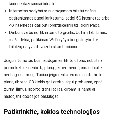
kuriose dažniausiai būnate.
Internetas sodybai ar nuomojamam būstui dažnai
pasirenkamas pagal lankstumą, todėl 5G internetas arba
4G internetas gali būti praktiškesnis už laidinį įvadą.
Darbui svarbu ne tik interneto greitis, bet ir stabilumas,
maža delsa, patikimas Wi-Fi ryšys bei galimybė be
trikdžių dalyvauti vaizdo skambučiuose.
Jeigu internetas bus naudojamas tik telefone, nebūtina
permokėti už neribotą planą, jei per mėnesį išnaudojate
nedaug duomenų. Tačiau jeigu renkatės namų interneto
planą, ribotas GB kiekis gali greitai tapti problema, ypač
žiūrint filmus, sporto transliacijas, dirbant iš namų ar
naudojant debesijos paslaugas.
Patikrinkite, kokios technologijos