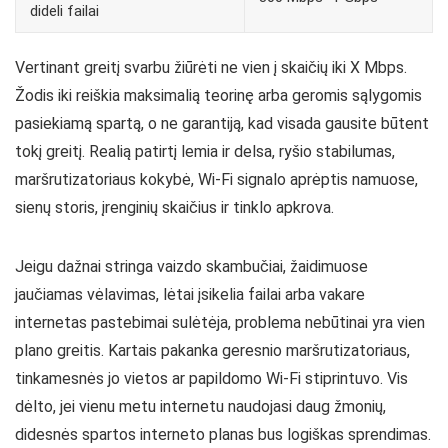
dideli failai
Vertinant greitį svarbu žiūrėti ne vien į skaičių iki X Mbps.
Žodis iki reiškia maksimalią teorinę arba geromis sąlygomis
pasiekiamą spartą, o ne garantiją, kad visada gausite būtent
tokį greitį. Realią patirtį lemia ir delsa, ryšio stabilumas,
maršrutizatoriaus kokybė, Wi-Fi signalo aprėptis namuose,
sienų storis, įrenginių skaičius ir tinklo apkrova.
Jeigu dažnai stringa vaizdo skambučiai, žaidimuose
jaučiamas vėlavimas, lėtai įsikelia failai arba vakare
internetas pastebimai sulėtėja, problema nebūtinai yra vien
plano greitis. Kartais pakanka geresnio maršrutizatoriaus,
tinkamesnės jo vietos ar papildomo Wi-Fi stiprintuvo. Vis
dėlto, jei vienu metu internetu naudojasi daug žmonių,
didesnės spartos interneto planas bus logiškas sprendimas.