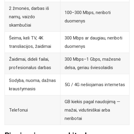
2 žmonės, darbas iš
100–300 Mbps, neriboti
namų, vaizdo
duomenys
skambučiai
Šeima, keli TV, 4K
300 Mbps ar daugiau, neriboti
transliacijos, žaidimai
duomenys
Žaidimai, dideli failai,
300 Mbps–1 Gbps, mažesnė
profesionalus darbas
delsa, geriau šviesolaidis
Sodyba, nuoma, dažnas
5G / 4G nešiojamas internetas
kraustymasis
GB kiekis pagal naudojimą —
Telefonui
mažai, vidutiniškai arba
neribotai