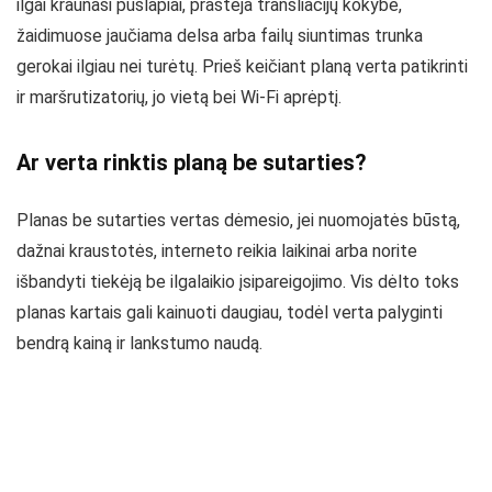
ilgai kraunasi puslapiai, prastėja transliacijų kokybė,
žaidimuose jaučiama delsa arba failų siuntimas trunka
gerokai ilgiau nei turėtų. Prieš keičiant planą verta patikrinti
ir maršrutizatorių, jo vietą bei Wi-Fi aprėptį.
Ar verta rinktis planą be sutarties?
Planas be sutarties vertas dėmesio, jei nuomojatės būstą,
dažnai kraustotės, interneto reikia laikinai arba norite
išbandyti tiekėją be ilgalaikio įsipareigojimo. Vis dėlto toks
planas kartais gali kainuoti daugiau, todėl verta palyginti
bendrą kainą ir lankstumo naudą.