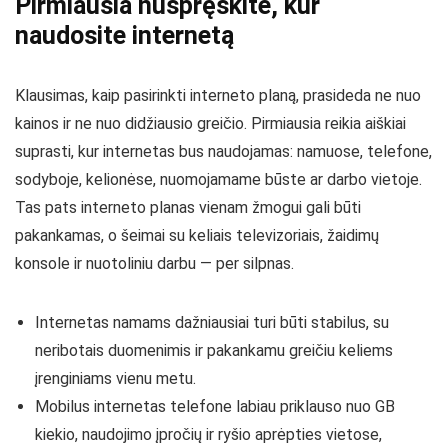
Pirmiausia nuspręskite, kur
naudosite internetą
Klausimas, kaip pasirinkti interneto planą, prasideda ne nuo
kainos ir ne nuo didžiausio greičio. Pirmiausia reikia aiškiai
suprasti, kur internetas bus naudojamas: namuose, telefone,
sodyboje, kelionėse, nuomojamame būste ar darbo vietoje.
Tas pats interneto planas vienam žmogui gali būti
pakankamas, o šeimai su keliais televizoriais, žaidimų
konsole ir nuotoliniu darbu — per silpnas.
Internetas namams dažniausiai turi būti stabilus, su
neribotais duomenimis ir pakankamu greičiu keliems
įrenginiams vienu metu.
Mobilus internetas telefone labiau priklauso nuo GB
kiekio, naudojimo įpročių ir ryšio aprėpties vietose,