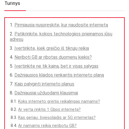
Turinys
Pirmiausia nuspręskite, kur naudosite internetą
Patikrinkite, kokios technologijos prieinamos jūsų
adresu
Įvertinkite, kiek greičio iš tikrųjų reikia
Neriboti GB ar ribotas duomenų kiekis?
Įvertinkite ne tik kainą, bet ir visas sąlygas
Dažniausios klaidos renkantis interneto planą
Kaip palyginti interneto planus
Dažniausiai užduodami klausimai
Koks interneto greitis reikalingas namams?
Ar verta rinktis 1 Gbps internetą?
Kas geriau: šviesolaidis ar 5G internetas?
Ar namams reikia neribotų GB?