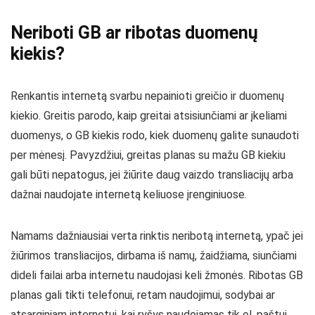
Neriboti GB ar ribotas duomenų
kiekis?
Renkantis internetą svarbu nepainioti greičio ir duomenų
kiekio. Greitis parodo, kaip greitai atsisiunčiami ar įkeliami
duomenys, o GB kiekis rodo, kiek duomenų galite sunaudoti
per mėnesį. Pavyzdžiui, greitas planas su mažu GB kiekiu
gali būti nepatogus, jei žiūrite daug vaizdo transliacijų arba
dažnai naudojate internetą keliuose įrenginiuose.
Namams dažniausiai verta rinktis neribotą internetą, ypač jei
žiūrimos transliacijos, dirbama iš namų, žaidžiama, siunčiami
dideli failai arba internetu naudojasi keli žmonės. Ribotas GB
planas gali tikti telefonui, retam naudojimui, sodybai ar
atsarginiam internetui, kai ryšys naudojamas tik el. paštui,