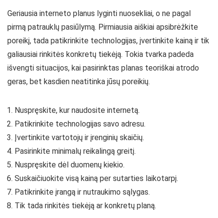
Geriausia interneto planus lyginti nuosekliai, o ne pagal
pirmą patrauklų pasiūlymą. Pirmiausia aiškiai apsibrėžkite
poreikį, tada patikrinkite technologijas, įvertinkite kainą ir tik
galiausiai rinkitės konkretų tiekėją. Tokia tvarka padeda
išvengti situacijos, kai pasirinktas planas teoriškai atrodo
geras, bet kasdien neatitinka jūsų poreikių.
Nuspręskite, kur naudosite internetą.
Patikrinkite technologijas savo adresu.
Įvertinkite vartotojų ir įrenginių skaičių.
Pasirinkite minimalų reikalingą greitį.
Nuspręskite dėl duomenų kiekio.
Suskaičiuokite visą kainą per sutarties laikotarpį.
Patikrinkite įrangą ir nutraukimo sąlygas.
Tik tada rinkitės tiekėją ar konkretų planą.