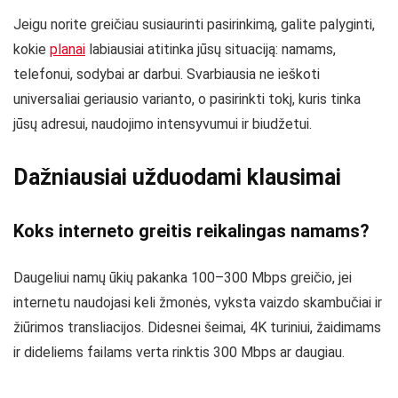
Jeigu norite greičiau susiaurinti pasirinkimą, galite palyginti,
kokie
planai
labiausiai atitinka jūsų situaciją: namams,
telefonui, sodybai ar darbui. Svarbiausia ne ieškoti
universaliai geriausio varianto, o pasirinkti tokį, kuris tinka
jūsų adresui, naudojimo intensyvumui ir biudžetui.
Dažniausiai užduodami klausimai
Koks interneto greitis reikalingas namams?
Daugeliui namų ūkių pakanka 100–300 Mbps greičio, jei
internetu naudojasi keli žmonės, vyksta vaizdo skambučiai ir
žiūrimos transliacijos. Didesnei šeimai, 4K turiniui, žaidimams
ir dideliems failams verta rinktis 300 Mbps ar daugiau.