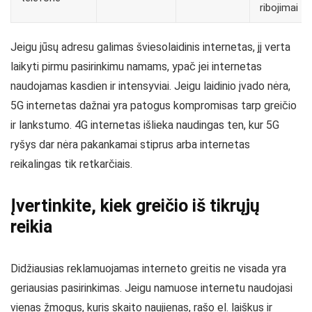
ribojimai
Jeigu jūsų adresu galimas šviesolaidinis internetas, jį verta
laikyti pirmu pasirinkimu namams, ypač jei internetas
naudojamas kasdien ir intensyviai. Jeigu laidinio įvado nėra,
5G internetas dažnai yra patogus kompromisas tarp greičio
ir lankstumo. 4G internetas išlieka naudingas ten, kur 5G
ryšys dar nėra pakankamai stiprus arba internetas
reikalingas tik retkarčiais.
Įvertinkite, kiek greičio iš tikrųjų
reikia
Didžiausias reklamuojamas interneto greitis ne visada yra
geriausias pasirinkimas. Jeigu namuose internetu naudojasi
vienas žmogus, kuris skaito naujienas, rašo el. laiškus ir