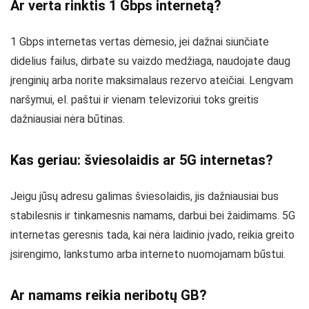
Ar verta rinktis 1 Gbps internetą?
1 Gbps internetas vertas dėmesio, jei dažnai siunčiate
didelius failus, dirbate su vaizdo medžiaga, naudojate daug
įrenginių arba norite maksimalaus rezervo ateičiai. Lengvam
naršymui, el. paštui ir vienam televizoriui toks greitis
dažniausiai nėra būtinas.
Kas geriau: šviesolaidis ar 5G internetas?
Jeigu jūsų adresu galimas šviesolaidis, jis dažniausiai bus
stabilesnis ir tinkamesnis namams, darbui bei žaidimams. 5G
internetas geresnis tada, kai nėra laidinio įvado, reikia greito
įsirengimo, lankstumo arba interneto nuomojamam būstui.
Ar namams reikia neribotų GB?