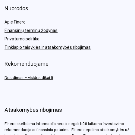
Nuorodos
Apie Finero
Finansinių terminų žodynas
Privatumo politika
Tinklapio taisyklės ir atsakomybės ribojimas
Rekomenduojame
Draudimas – visidraudikai.lt
Atsakomybės ribojimas
Finero skelbiama informacija nėra ir negali būti laikoma investavimo
rekomendacija ar finansiniu patarimu. Finero nepriima atsakomybės už