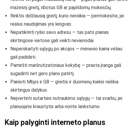
mažesnį greitį, ribotus GB ar papildomų mokesčių.
Rinktis didžiausią greitį, kurio nereikia — permokėsite, jei
realus naudojimas yra lengvas.
Nepatikrinti ryšio savo adresu — tas pats planas
skirtingose vietose gali veikti nevienodai.
Neperskaityti sąlygų po akcijos — mėnesio kaina vėliau
gali padidėti.
Pamiršti maršrutizatoriaus kokybę — prasta įranga gali
sugadinti net gero plano patirtį.
Painioti Mbps ir GB — greitis ir duomenų kiekis reiškia
skirtingus dalykus.
Neįvertinti sutarties nutraukimo sąlygų — tai svarbu, jei
planuojate kraustytis arba norite lankstumo.
Kaip palyginti interneto planus