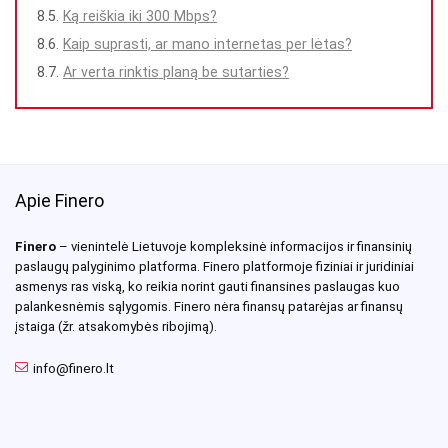
Ką reiškia iki 300 Mbps?
Kaip suprasti, ar mano internetas per lėtas?
Ar verta rinktis planą be sutarties?
Apie Finero
Finero
– vienintelė Lietuvoje kompleksinė informacijos ir finansinių
paslaugų palyginimo platforma. Finero platformoje fiziniai ir juridiniai
asmenys ras viską, ko reikia norint gauti finansines paslaugas kuo
palankesnėmis sąlygomis. Finero nėra finansų patarėjas ar finansų
įstaiga (žr. atsakomybės ribojimą).
info@finero.lt