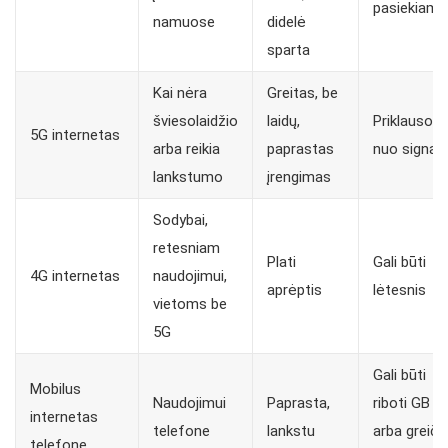
pasiekiama
namuose
didelė
sparta
Kai nėra
Greitas, be
šviesolaidžio
laidų,
Priklauso
5G internetas
arba reikia
paprastas
nuo signal
lankstumo
įrengimas
Sodybai,
retesniam
Plati
Gali būti
4G internetas
naudojimui,
aprėptis
lėtesnis
vietoms be
5G
Gali būti
Mobilus
Naudojimui
Paprasta,
riboti GB
internetas
telefone
lankstu
arba greiči
telefone