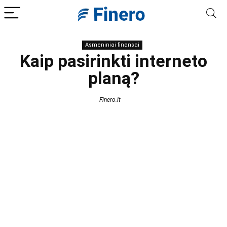
Asmeniniai finansai
Kaip pasirinkti interneto
planą?
Finero.lt