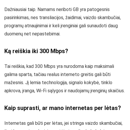
Dažniausiai taip. Namams neriboti GB yra patogesnis
pasirinkimas, nes transliacijos, žaidimai, vaizdo skambučiai,
programų atnaujinimai ir keli įrenginiai gali sunaudoti daug
duomenų net nepastebimai.
Ką reiškia iki 300 Mbps?
Tai reiškia, kad 300 Mbps yra nurodoma kaip maksimali
galima sparta, tačiau realus interneto greitis gali būti
mažesnis. Jį lemia technologija, signalo kokybė, tinklo
apkrova, įranga, Wi-Fi sąlygos ir naudojamų įrenginių skaičius.
Kaip suprasti, ar mano internetas per lėtas?
Internetas gali būti per lėtas, jei stringa vaizdo skambučiai,