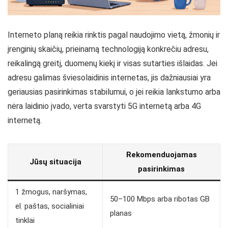
Interneto planą reikia rinktis pagal naudojimo vietą, žmonių ir
įrenginių skaičių, prieinamą technologiją konkrečiu adresu,
reikalingą greitį, duomenų kiekį ir visas sutarties išlaidas. Jei
adresu galimas šviesolaidinis internetas, jis dažniausiai yra
geriausias pasirinkimas stabilumui, o jei reikia lankstumo arba
nėra laidinio įvado, verta svarstyti 5G internetą arba 4G
internetą.
Rekomenduojamas
Jūsų situacija
pasirinkimas
1 žmogus, naršymas,
50–100 Mbps arba ribotas GB
el. paštas, socialiniai
planas
tinklai