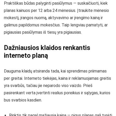
Praktiškas būdas palyginti pasiūlymus — suskaičiuoti, kiek
planas kainuos per 12 arba 24 mėnesius. Įtraukite mėnesio
mokestį, įrangos nuomą, aktyvavimo ar įrengimo kainą ir
galimus papildomus mokesčius. Taip lengviau pamatyti, ar
pigiausias pasiūlymas iš tiesų yra pigiausias.
Dažniausios klaidos renkantis
interneto planą
Dauguma klaidų atsiranda tada, kai sprendimas priimamas
per greitai. Interneto tiekėjas, kaina ir reklamuojamas greitis
yra svarbūs, tačiau jie neparodo viso vaizdo. Prieš
pasirenkant verta įvertinti realius poreikius ir sąlygas, kurios
bus svarbios kasdien.
Rinktis tik pagal mažiausią kainą — pigus planas gali turėti