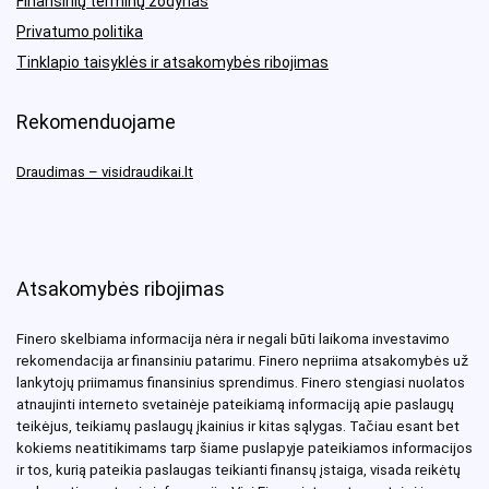
Finansinių terminų žodynas
Privatumo politika
Tinklapio taisyklės ir atsakomybės ribojimas
Rekomenduojame
Draudimas – visidraudikai.lt
Atsakomybės ribojimas
Finero skelbiama informacija nėra ir negali būti laikoma investavimo
rekomendacija ar finansiniu patarimu. Finero nepriima atsakomybės už
lankytojų priimamus finansinius sprendimus. Finero stengiasi nuolatos
atnaujinti interneto svetainėje pateikiamą informaciją apie paslaugų
teikėjus, teikiamų paslaugų įkainius ir kitas sąlygas. Tačiau esant bet
kokiems neatitikimams tarp šiame puslapyje pateikiamos informacijos
ir tos, kurią pateikia paslaugas teikianti finansų įstaiga, visada reikėtų