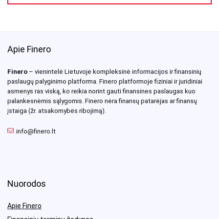
Apie Finero
Finero
– vienintelė Lietuvoje kompleksinė informacijos ir finansinių
paslaugų palyginimo platforma. Finero platformoje fiziniai ir juridiniai
asmenys ras viską, ko reikia norint gauti finansines paslaugas kuo
palankesnėmis sąlygomis. Finero nėra finansų patarėjas ar finansų
įstaiga (žr. atsakomybės ribojimą).
info@finero.lt
Nuorodos
Apie Finero