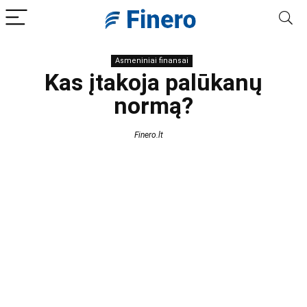
Asmeniniai finansai
Kas įtakoja palūkanų
normą?
Finero.lt