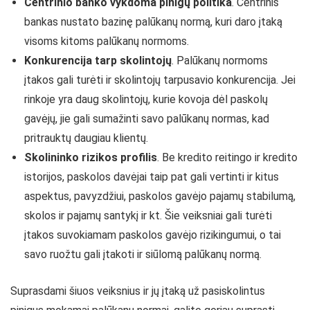
Centrinio banko vykdoma pinigų politika
. Centrinis
bankas nustato bazinę palūkanų normą, kuri daro įtaką
visoms kitoms palūkanų normoms.
Konkurencija tarp skolintojų
. Palūkanų normoms
įtakos gali turėti ir skolintojų tarpusavio konkurencija. Jei
rinkoje yra daug skolintojų, kurie kovoja dėl paskolų
gavėjų, jie gali sumažinti savo palūkanų normas, kad
pritrauktų daugiau klientų.
Skolininko rizikos profilis
. Be kredito reitingo ir kredito
istorijos, paskolos davėjai taip pat gali vertinti ir kitus
aspektus, pavyzdžiui, paskolos gavėjo pajamų stabilumą,
skolos ir pajamų santykį ir kt. Šie veiksniai gali turėti
įtakos suvokiamam paskolos gavėjo rizikingumui, o tai
savo ruožtu gali įtakoti ir siūlomą palūkanų normą.
Suprasdami šiuos veiksnius ir jų įtaką už pasiskolintus