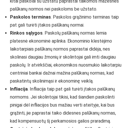
kitai paskolai su užstatu paprastai taikomos mažesnės
palūkanų normos nei paskoloms be užstato.
Paskolos terminas
. Paskolos grąžinimo terminas taip
pat gali turėti įtakos palūkanų normai.
Rinkos sąlygos
. Paskolų palūkanų normas lemia
platesnė ekonominė aplinka. Ekonominio klestėjimo
laikotarpiais palūkanų normos paprastai didėja, nes
skolinasi daugiau žmonių ir skolintojai gali imti daugiau
paskolų. Ir atvirkščiai, ekonomikos nuosmukio laikotarpiu
centriniai bankai dažnai mažina palūkanų normas, kad
paskatintų skolinimąsi ir ekonominę veiklą.
Infliacija
. Infliacija taip pat gali turėti įtakos palūkanų
normoms. Jei skolintojai tikisi, kad šiandien paskolinti
pinigai dėl infliacijos bus mažiau verti ateityje, kai bus
grąžinti, jie paprastai taiko didesnes palūkanų normas,
kad kompensuotų šį perkamosios galios praradimą.