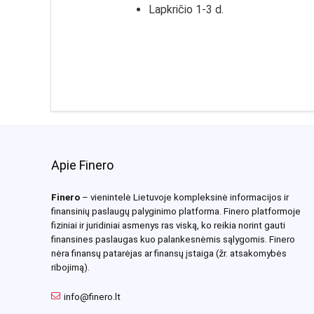
Lapkričio 1-3 d.
Apie Finero
Finero
– vienintelė Lietuvoje kompleksinė informacijos ir
finansinių paslaugų palyginimo platforma. Finero platformoje
fiziniai ir juridiniai asmenys ras viską, ko reikia norint gauti
finansines paslaugas kuo palankesnėmis sąlygomis. Finero
nėra finansų patarėjas ar finansų įstaiga (žr. atsakomybės
ribojimą).
info@finero.lt