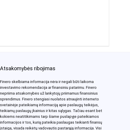
Atsakomybės ribojimas
Finero skelbiama informacija nėra ir negali būti laikoma
investavimo rekomendacija ar finansiniu patarimu. Finero
nepriima atsakomybės už lankytojų priimamus finansinius
sprendimus. Finero stengiasi nuolatos atnaujinti interneto
svetainėje pateikiamą informaciją apie paslaugų teikėjus,
teikiamų paslaugų įkainius ir kitas sąlygas. Tačiau esant bet
kokiems neatitikimams tarp šiame puslapyje pateikiamos
informacijos ir tos, kurią pateikia paslaugas teikianti finansų
įstaiga, visada reikėtų vadovautis pastarąją informacija. Visi