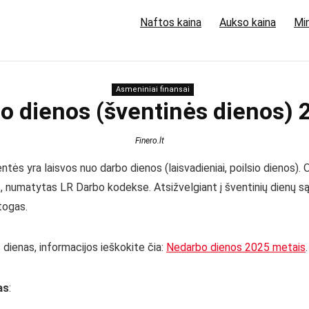
Naftos kaina
Aukso kaina
Min
Asmeniniai finansai
o dienos (šventinės dienos) 
Finero.lt
ės yra laisvos nuo darbo dienos (laisvadieniai, poilsio dienos). 
numatytas LR Darbo kodekse. Atsižvelgiant į šventinių dienų są
stogas.
dienas, informacijos ieškokite čia:
Nedarbo dienos 2025 metais
.
as
: