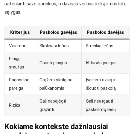
patenkinti savo poreikius, o davėjas vertina riziką ir nustato
sąlygas.
Kriterijus
Paskolos gavėjas
Paskolos davėjas
Vaidmuo
Skolinasi lėšas
Suteikia lėšas
Pinigų
Gauna pinigus
Išduoda pinigus
srautas
Pagrindinė
Grąžinti skolą su
Įvertinti riziką ir
pareiga
palūkanomis
išduoti paskolą
Gali nepajėgti
Gali neatgauti
Rizika
grąžinti
paskolintų lėšų
Kokiame kontekste dažniausiai