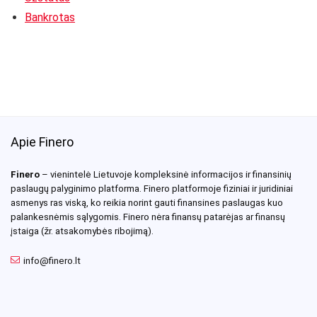
Bankrotas
Apie Finero
Finero
– vienintelė Lietuvoje kompleksinė informacijos ir finansinių
paslaugų palyginimo platforma. Finero platformoje fiziniai ir juridiniai
asmenys ras viską, ko reikia norint gauti finansines paslaugas kuo
palankesnėmis sąlygomis. Finero nėra finansų patarėjas ar finansų
įstaiga (žr. atsakomybės ribojimą).
info@finero.lt