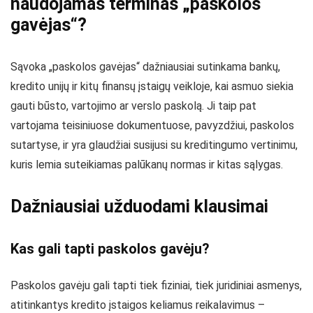
naudojamas terminas „paskolos
gavėjas“?
Sąvoka „paskolos gavėjas“ dažniausiai sutinkama bankų,
kredito unijų ir kitų finansų įstaigų veikloje, kai asmuo siekia
gauti būsto, vartojimo ar verslo paskolą. Ji taip pat
vartojama teisiniuose dokumentuose, pavyzdžiui, paskolos
sutartyse, ir yra glaudžiai susijusi su kreditingumo vertinimu,
kuris lemia suteikiamas palūkanų normas ir kitas sąlygas.
Dažniausiai užduodami klausimai
Kas gali tapti paskolos gavėju?
Paskolos gavėju gali tapti tiek fiziniai, tiek juridiniai asmenys,
atitinkantys kredito įstaigos keliamus reikalavimus –