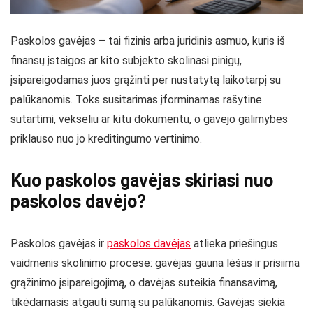
Paskolos gavėjas – tai fizinis arba juridinis asmuo, kuris iš
finansų įstaigos ar kito subjekto skolinasi pinigų,
įsipareigodamas juos grąžinti per nustatytą laikotarpį su
palūkanomis. Toks susitarimas įforminamas rašytine
sutartimi, vekseliu ar kitu dokumentu, o gavėjo galimybės
priklauso nuo jo kreditingumo vertinimo.
Kuo paskolos gavėjas skiriasi nuo
paskolos davėjo?
Paskolos gavėjas ir
paskolos davėjas
atlieka priešingus
vaidmenis skolinimo procese: gavėjas gauna lėšas ir prisiima
grąžinimo įsipareigojimą, o davėjas suteikia finansavimą,
tikėdamasis atgauti sumą su palūkanomis. Gavėjas siekia