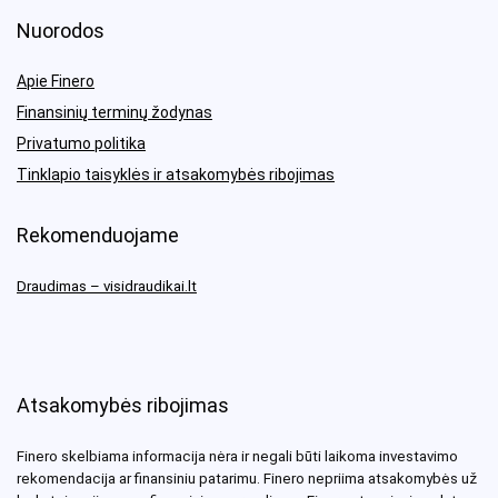
Nuorodos
Apie Finero
Finansinių terminų žodynas
Privatumo politika
Tinklapio taisyklės ir atsakomybės ribojimas
Rekomenduojame
Draudimas – visidraudikai.lt
Atsakomybės ribojimas
Finero skelbiama informacija nėra ir negali būti laikoma investavimo
rekomendacija ar finansiniu patarimu. Finero nepriima atsakomybės už