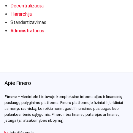
Decentralizacija
Hierarchija
Standartizavimas
Administratorius
Apie Finero
Finero
– vienintelė Lietuvoje kompleksinė informacijos ir finansinių
paslaugų palyginimo platforma. Finero platformoje fiziniai ir juridiniai
asmenys ras viską, ko reikia norint gauti finansines paslaugas kuo
palankesnėmis sąlygomis. Finero nėra finansų patarėjas ar finansų
įstaiga (žr. atsakomybės ribojimą).
info@finero.lt