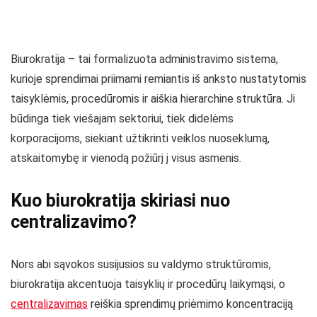
Biurokratija – tai formalizuota administravimo sistema,
kurioje sprendimai priimami remiantis iš anksto nustatytomis
taisyklėmis, procedūromis ir aiškia hierarchine struktūra. Ji
būdinga tiek viešajam sektoriui, tiek didelėms
korporacijoms, siekiant užtikrinti veiklos nuoseklumą,
atskaitomybę ir vienodą požiūrį į visus asmenis.
Kuo biurokratija skiriasi nuo
centralizavimo?
Nors abi sąvokos susijusios su valdymo struktūromis,
biurokratija akcentuoja taisyklių ir procedūrų laikymąsi, o
centralizavimas
reiškia sprendimų priėmimo koncentraciją