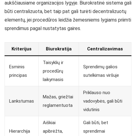
aukščiausiame organizacijos lygyje. Biurokratinė sistema gali
būti centralizuota, bet taip pat gali turėti decentralizuotų
elementų, jei procedūros leidžia žemesniems lygiams priimti
sprendimus pagal nustatytas gaires.
Kriterijus
Biurokratija
Centralizavimas
Taisyklių ir
Esminis
Sprendimų galios
procedūrų
principas
sutelkimas viršuje
laikymasis
Priklauso nuo
Mažas, griežtai
Lankstumas
vadovybės, gali būti
reglamentuota
vidutinis
Aiškiai
Gali būti, bet
Hierarchija
apibrėžta,
sprendimai