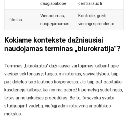
daugiapakopė
centralizuoti
Vienodumas,
Kontrolė, greiti
Tikslas
nuspėjamumas
vieningi sprendimai
Kokiame kontekste dažniausiai
naudojamas terminas „biurokratija“?
Terminas „biurokratija“ dažniausiai vartojamas kalbant apie
viešojo sektoriaus įstaigas, ministerijas, savivaldybes, taip
pat dideles tarptautines korporacijas. Jis taip pat pasitaiko
kasdienėje kalboje, kai norima pabrėžti pernelyg sudėtingas,
lėtas ar nelanksčias procedūras. Be to, ši sąvoka svarbi
studijuojant vadybą, viešąjį administravimą ar politikos
mokslus.