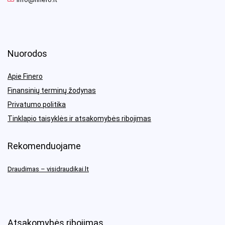
Nuorodos
Apie Finero
Finansinių terminų žodynas
Privatumo politika
Tinklapio taisyklės ir atsakomybės ribojimas
Rekomenduojame
Draudimas – visidraudikai.lt
Atsakomybės ribojimas