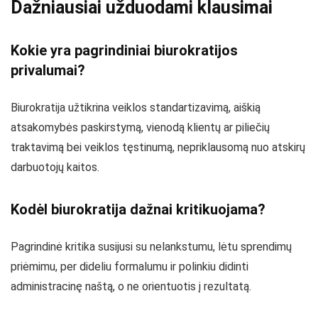
Dažniausiai užduodami klausimai
Kokie yra pagrindiniai biurokratijos
privalumai?
Biurokratija užtikrina veiklos standartizavimą, aiškią
atsakomybės paskirstymą, vienodą klientų ar piliečių
traktavimą bei veiklos tęstinumą, nepriklausomą nuo atskirų
darbuotojų kaitos.
Kodėl biurokratija dažnai kritikuojama?
Pagrindinė kritika susijusi su nelankstumu, lėtu sprendimų
priėmimu, per dideliu formalumu ir polinkiu didinti
administracinę naštą, o ne orientuotis į rezultatą.