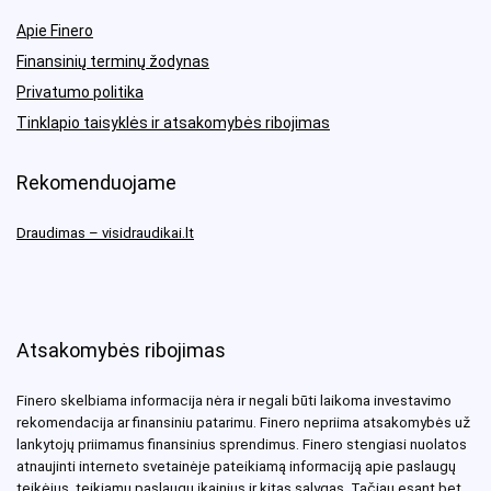
Apie Finero
Finansinių terminų žodynas
Privatumo politika
Tinklapio taisyklės ir atsakomybės ribojimas
Rekomenduojame
Draudimas – visidraudikai.lt
Atsakomybės ribojimas
Finero skelbiama informacija nėra ir negali būti laikoma investavimo
rekomendacija ar finansiniu patarimu. Finero nepriima atsakomybės už
lankytojų priimamus finansinius sprendimus. Finero stengiasi nuolatos
atnaujinti interneto svetainėje pateikiamą informaciją apie paslaugų
teikėjus, teikiamų paslaugų įkainius ir kitas sąlygas. Tačiau esant bet