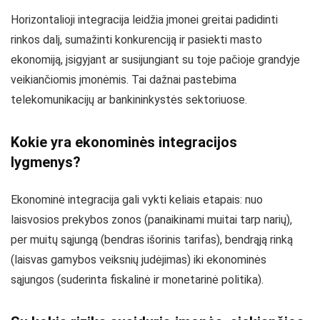
Horizontalioji integracija leidžia įmonei greitai padidinti
rinkos dalį, sumažinti konkurenciją ir pasiekti masto
ekonomiją, įsigyjant ar susijungiant su toje pačioje grandyje
veikiančiomis įmonėmis. Tai dažnai pastebima
telekomunikacijų ar bankininkystės sektoriuose.
Kokie yra ekonominės integracijos
lygmenys?
Ekonominė integracija gali vykti keliais etapais: nuo
laisvosios prekybos zonos (panaikinami muitai tarp narių),
per muitų sąjungą (bendras išorinis tarifas), bendrąją rinką
(laisvas gamybos veiksnių judėjimas) iki ekonominės
sąjungos (suderinta fiskalinė ir monetarinė politika).