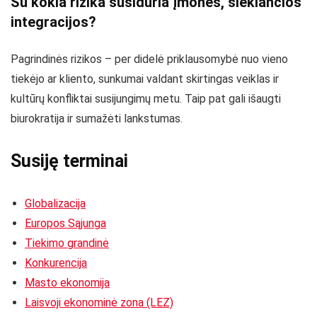
Su kokia rizika susiduria įmonės, siekiančios
integracijos?
Pagrindinės rizikos – per didelė priklausomybė nuo vieno
tiekėjo ar kliento, sunkumai valdant skirtingas veiklas ir
kultūrų konfliktai susijungimų metu. Taip pat gali išaugti
biurokratija ir sumažėti lankstumas.
Susiję terminai
Globalizacija
Europos Sąjunga
Tiekimo grandinė
Konkurencija
Masto ekonomija
Laisvoji ekonominė zona (LEZ)