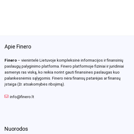
Apie Finero
Finero
– vienintelė Lietuvoje kompleksinė informacijos ir finansinių
paslaugų palyginimo platforma. Finero platformoje fiziniai ir juridiniai
asmenys ras viską, ko reikia norint gauti finansines paslaugas kuo
palankesnėmis sąlygomis. Finero nėra finansų patarėjas ar finansų
įstaiga (žr. atsakomybės ribojimą).
info@finero.lt
Nuorodos