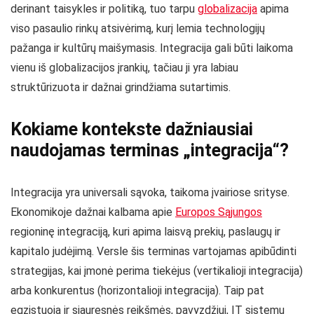
derinant taisykles ir politiką, tuo tarpu
globalizacija
apima
viso pasaulio rinkų atsivėrimą, kurį lemia technologijų
pažanga ir kultūrų maišymasis. Integracija gali būti laikoma
vienu iš globalizacijos įrankių, tačiau ji yra labiau
struktūrizuota ir dažnai grindžiama sutartimis.
Kokiame kontekste dažniausiai
naudojamas terminas „integracija“?
Integracija yra universali sąvoka, taikoma įvairiose srityse.
Ekonomikoje dažnai kalbama apie
Europos Sąjungos
regioninę integraciją, kuri apima laisvą prekių, paslaugų ir
kapitalo judėjimą. Versle šis terminas vartojamas apibūdinti
strategijas, kai įmonė perima tiekėjus (vertikalioji integracija)
arba konkurentus (horizontalioji integracija). Taip pat
egzistuoja ir siauresnės reikšmės, pavyzdžiui, IT sistemų