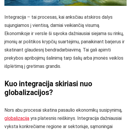
Integracija – tai procesas, kai anksčiau atskiros dalys
sujungiamos į vientisą, darniai veikiančią visumą.
Ekonomikoje ir versle ši sąvoka dažniausiai siejama su rinkų,
įmonių ar politikos krypčių suartėjimu, panaikinant barjerus ir
skatinant glaudesnį bendradarbiavimą. Tai gali apimti
prekybos apribojimų šalinimą tarp šalių arba įmonės veiklos
išplėtimą į gretimas grandis.
Kuo integracija skiriasi nuo
globalizacijos?
Nors abu procesai skatina pasaulio ekonomikų susipynimą,
globalizacija
yra platesnis reiškinys. Integracija dažniausiai
vyksta konkrečiame regione ar sektoriuje, sąmoningai