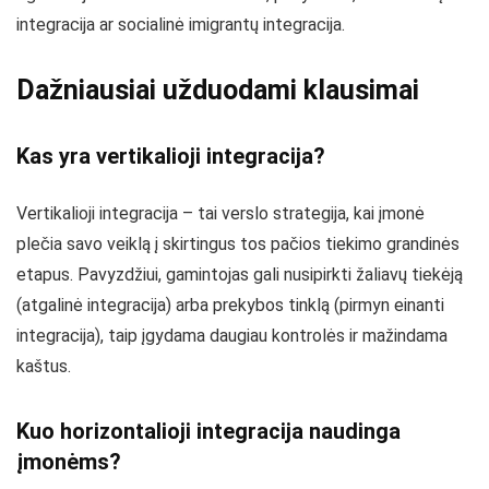
integracija ar socialinė imigrantų integracija.
Dažniausiai užduodami klausimai
Kas yra vertikalioji integracija?
Vertikalioji integracija – tai verslo strategija, kai įmonė
plečia savo veiklą į skirtingus tos pačios tiekimo grandinės
etapus. Pavyzdžiui, gamintojas gali nusipirkti žaliavų tiekėją
(atgalinė integracija) arba prekybos tinklą (pirmyn einanti
integracija), taip įgydama daugiau kontrolės ir mažindama
kaštus.
Kuo horizontalioji integracija naudinga
įmonėms?