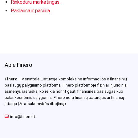
Rinkodara marketingas
Paklausa ir pasiūla
Apie Finero
Finero
– vienintelė Lietuvoje kompleksinė informacijos ir finansinių
paslaugų palyginimo platforma. Finero platformoje fiziniai ir juridiniai
asmenys ras viską, ko reikia norint gauti finansines paslaugas kuo
palankesnėmis sąlygomis. Finero nėra finansų patarėjas ar finansų
įstaiga (žr. atsakomybės ribojimą).
info@finero.lt