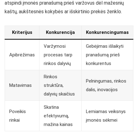
atspindi įmonės pranašumą prieš varžovus dėl mažesnių
kaštų, aukštesnės kokybės ar išskirtinio prekės ženklo.
Kriterijus
Konkurencija
Konkurencingumas
Varžymosi
Gebėjimas išlaikyti
Apibrėžimas
procesas tarp
pranašumą prieš
rinkos dalyvių
konkurentus
Rinkos
Pelningumas, rinkos
Matavimas
struktūra,
dalis, inovacijos
dalyvių skaičius
Skatina
Poveikis
Lemiamas veiksnys
efektyvumą,
rinkai
įmonės sėkmei
mažina kainas