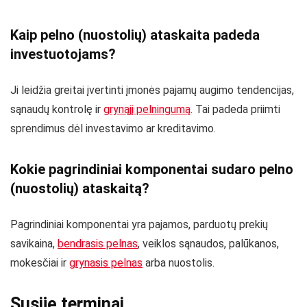
Kaip pelno (nuostolių) ataskaita padeda
investuotojams?
Ji leidžia greitai įvertinti įmonės pajamų augimo tendencijas,
sąnaudų kontrolę ir
grynąjį pelningumą
. Tai padeda priimti
sprendimus dėl investavimo ar kreditavimo.
Kokie pagrindiniai komponentai sudaro pelno
(nuostolių) ataskaitą?
Pagrindiniai komponentai yra pajamos, parduotų prekių
savikaina,
bendrasis pelnas
, veiklos sąnaudos, palūkanos,
mokesčiai ir
grynasis pelnas
arba nuostolis.
Susiję terminai