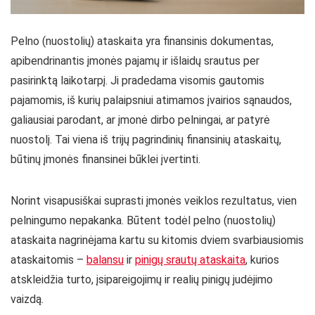
Pelno (nuostolių) ataskaita yra finansinis dokumentas,
apibendrinantis įmonės pajamų ir išlaidų srautus per
pasirinktą laikotarpį. Ji pradedama visomis gautomis
pajamomis, iš kurių palaipsniui atimamos įvairios sąnaudos,
galiausiai parodant, ar įmonė dirbo pelningai, ar patyrė
nuostolį. Tai viena iš trijų pagrindinių finansinių ataskaitų,
būtinų įmonės finansinei būklei įvertinti.
Norint visapusiškai suprasti įmonės veiklos rezultatus, vien
pelningumo nepakanka. Būtent todėl pelno (nuostolių)
ataskaita nagrinėjama kartu su kitomis dviem svarbiausiomis
ataskaitomis –
balansu
ir
pinigų srautų ataskaita
, kurios
atskleidžia turto, įsipareigojimų ir realių pinigų judėjimo
vaizdą.