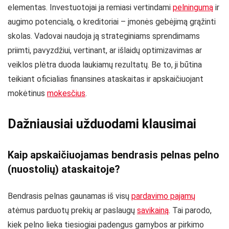
elementas. Investuotojai ja remiasi vertindami
pelningumą
ir
augimo potencialą, o kreditoriai – įmonės gebėjimą grąžinti
skolas. Vadovai naudoja ją strateginiams sprendimams
priimti, pavyzdžiui, vertinant, ar išlaidų optimizavimas ar
veiklos plėtra duoda laukiamų rezultatų. Be to, ji būtina
teikiant oficialias finansines ataskaitas ir apskaičiuojant
mokėtinus
mokesčius
.
Dažniausiai užduodami klausimai
Kaip apskaičiuojamas bendrasis pelnas pelno
(nuostolių) ataskaitoje?
Bendrasis pelnas gaunamas iš visų
pardavimo pajamų
atėmus parduotų prekių ar paslaugų
savikainą
. Tai parodo,
kiek pelno lieka tiesiogiai padengus gamybos ar pirkimo