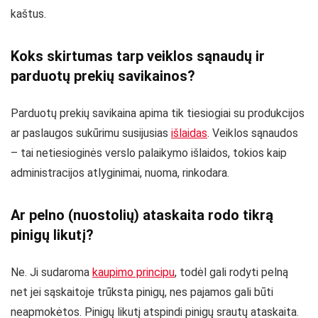
kaštus.
Koks skirtumas tarp veiklos sąnaudų ir
parduotų prekių savikainos?
Parduotų prekių savikaina apima tik tiesiogiai su produkcijos
ar paslaugos sukūrimu susijusias
išlaidas
. Veiklos sąnaudos
– tai netiesioginės verslo palaikymo išlaidos, tokios kaip
administracijos atlyginimai, nuoma, rinkodara.
Ar pelno (nuostolių) ataskaita rodo tikrą
pinigų likutį?
Ne. Ji sudaroma
kaupimo principu
, todėl gali rodyti pelną
net jei sąskaitoje trūksta pinigų, nes pajamos gali būti
neapmokėtos. Pinigų likutį atspindi pinigų srautų ataskaita.