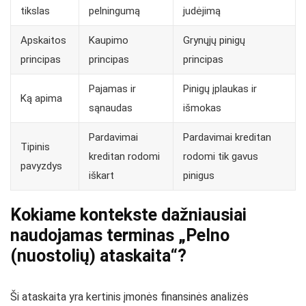
tikslas
pelningumą
judėjimą
Apskaitos
Kaupimo
Grynųjų pinigų
principas
principas
principas
Pajamas ir
Pinigų įplaukas ir
Ką apima
sąnaudas
išmokas
Pardavimai
Pardavimai kreditan
Tipinis
kreditan rodomi
rodomi tik gavus
pavyzdys
iškart
pinigus
Kokiame kontekste dažniausiai
naudojamas terminas „Pelno
(nuostolių) ataskaita“?
Ši ataskaita yra kertinis įmonės finansinės analizės