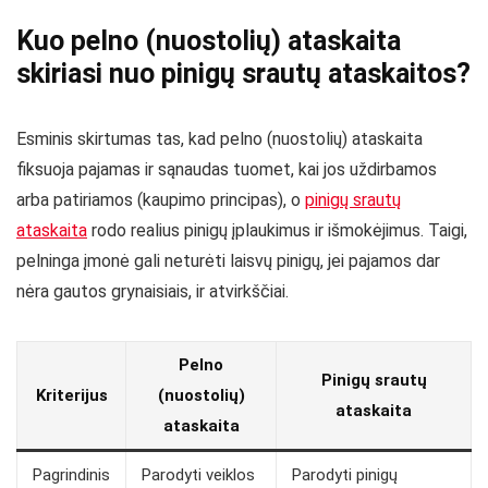
Kuo pelno (nuostolių) ataskaita
skiriasi nuo pinigų srautų ataskaitos?
Esminis skirtumas tas, kad pelno (nuostolių) ataskaita
fiksuoja pajamas ir sąnaudas tuomet, kai jos uždirbamos
arba patiriamos (kaupimo principas), o
pinigų srautų
ataskaita
rodo realius pinigų įplaukimus ir išmokėjimus. Taigi,
pelninga įmonė gali neturėti laisvų pinigų, jei pajamos dar
nėra gautos grynaisiais, ir atvirkščiai.
Pelno
Pinigų srautų
Kriterijus
(nuostolių)
ataskaita
ataskaita
Pagrindinis
Parodyti veiklos
Parodyti pinigų