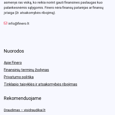
asmenys ras viską, ko reikia norint gauti finansines paslaugas kuo
palankesnėmis sąlygomis. Finero nėra finansų patarėjas ar finansų
įstaiga (žr. atsakomybės ribojimą).
info@finero.lt
Nuorodos
Apie Finero
Finansinių terminų žodynas
Privatumo politika
Tinklapio taisyklės ir atsakomybės ribojimas
Rekomenduojame
Draudimas – visidraudikai.lt