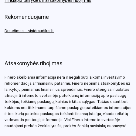
Tinklapio taisyklės ir atsakomybės ribojimas
Rekomenduojame
Draudimas – visidraudikai.lt
Atsakomybės ribojimas
Finero skelbiama informacija nėra ir negali būti laikoma investavimo
rekomendacija ar finansiniu patarimu. Finero nepriima atsakomybės už
lankytojų priimamus finansinius sprendimus. Finero stengiasi nuolatos
atnaujinti interneto svetainėje pateikiamą informaciją apie paslaugų
teikėjus, teikiamų paslaugų įkainius ir kitas sąlygas. Tačiau esant bet
kokiems neatitikimams tarp šiame puslapyje pateikiamos informacijos
ir tos, kurią pateikia paslaugas teikianti finansų įstaiga, visada reikėtų
vadovautis pastarąją informacija. Visi Finero interneto svetainėje
naudojami prekės ženklai yra šių prekės ženklų savininkų nuosavybė.