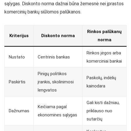
sąlygas. Diskonto norma dažnai būna žemesnė nei įprastos
komercinių bankų siūlomos palūkanos.
Rinkos palūkanų
Kriterijus
Diskonto norma
norma
Rinkos jėgos arba
Nustato
Centrinis bankas
komerciniai bankai
Pinigų politikos
Paskolų, indėlių
Paskirtis
įrankis, skolinimosi
kainodara
lengvatos
Gali kisti dažniau,
Keičiama pagal
Dažnumas
priklauso nuo
ekonomines sąlygas
sutarčių