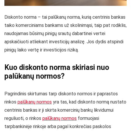
Diskonto norma – tai palūkanų norma, kurią centrinis bankas
taiko komerciniams bankams už skolinimąsi, taip pat rodiklis,
naudojamas būsimų pinigų srautų dabartinei vertei
apskaičiuoti atliekant investicijų analizę. Jos dydis atspindi
pinigų laiko vertę ir investicijos riziką.
Kuo diskonto norma skiriasi nuo
palūkanų normos?
Pagrindinis skirtumas tarp diskonto normos ir paprastos
rinkos
palūkanų normos
yra tas, kad diskonto normą nustato
centrinis bankas ir ji skirta komercinių bankų likvidumui
reguliuoti, o rinkos
palūkanų normos
formuojasi
tarpbankinėje rinkoje arba pagal konkrečias paskolos