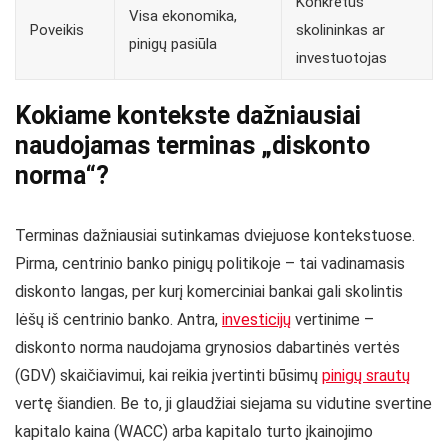
Konkretus
Visa ekonomika,
Poveikis
skolininkas ar
pinigų pasiūla
investuotojas
Kokiame kontekste dažniausiai
naudojamas terminas „diskonto
norma“?
Terminas dažniausiai sutinkamas dviejuose kontekstuose.
Pirma, centrinio banko pinigų politikoje – tai vadinamasis
diskonto langas, per kurį komerciniai bankai gali skolintis
lėšų iš centrinio banko. Antra,
investicijų
vertinime –
diskonto norma naudojama grynosios dabartinės vertės
(GDV) skaičiavimui, kai reikia įvertinti būsimų
pinigų srautų
vertę šiandien. Be to, ji glaudžiai siejama su vidutine svertine
kapitalo kaina (WACC) arba kapitalo turto įkainojimo