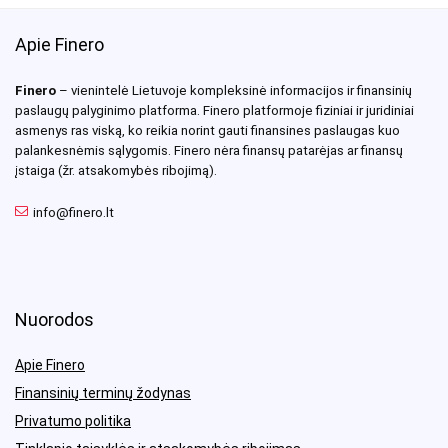
Apie Finero
Finero
– vienintelė Lietuvoje kompleksinė informacijos ir finansinių
paslaugų palyginimo platforma. Finero platformoje fiziniai ir juridiniai
asmenys ras viską, ko reikia norint gauti finansines paslaugas kuo
palankesnėmis sąlygomis. Finero nėra finansų patarėjas ar finansų
įstaiga (žr. atsakomybės ribojimą).
info@finero.lt
Nuorodos
Apie Finero
Finansinių terminų žodynas
Privatumo politika