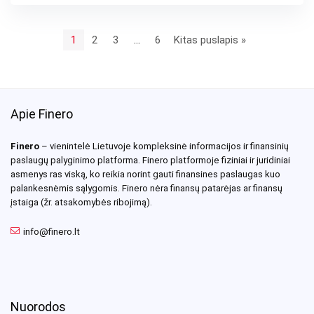
1
2
3
…
6
Kitas puslapis »
Apie Finero
Finero
– vienintelė Lietuvoje kompleksinė informacijos ir finansinių
paslaugų palyginimo platforma. Finero platformoje fiziniai ir juridiniai
asmenys ras viską, ko reikia norint gauti finansines paslaugas kuo
palankesnėmis sąlygomis. Finero nėra finansų patarėjas ar finansų
įstaiga (žr. atsakomybės ribojimą).
info@finero.lt
Nuorodos