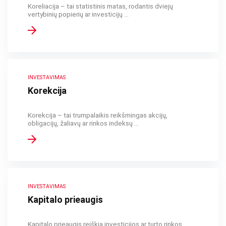
Koreliacija – tai statistinis matas, rodantis dviejų
vertybinių popierių ar investicijų ...
INVESTAVIMAS
Korekcija
Korekcija – tai trumpalaikis reikšmingas akcijų,
obligacijų, žaliavų ar rinkos indeksų ...
INVESTAVIMAS
Kapitalo prieaugis
Kapitalo prieaugis reiškia investicijos ar turto rinkos