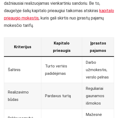
dažniausiai realizuojamas vienkartiniu sandoriu. Be to,
daugelyje šalių kapitalo prieaugiui taikomas atskiras
kapitalo
prieaugio mokestis
, kuris gali skirtis nuo įprastų pajamų
mokesčio tarifų.
Kapitalo
Įprastos
Kriterijus
prieaugis
pajamos
Darbo
Turto vertės
Šaltinis
užmokestis,
padidėjimas
verslo pelnas
Reguliariai
Realizavimo
Pardavus turtą
gaunamos
būdas
išmokos
Mažesnė