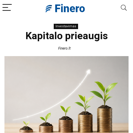
Investavimas
Kapitalo prieaugis
Finero.lt