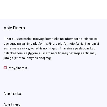
Apie Finero
Finero
– vienintelė Lietuvoje kompleksinė informacijos ir finansinių
paslaugų palyginimo platforma. Finero platformoje fiziniai ir juridiniai
asmenys ras viską, ko reikia norint gauti finansines paslaugas kuo
palankesnėmis sąlygomis. Finero nėra finansų patarėjas ar finansų
įstaiga (žr. atsakomybės ribojimą).
info@finero.lt
Nuorodos
Apie Finero