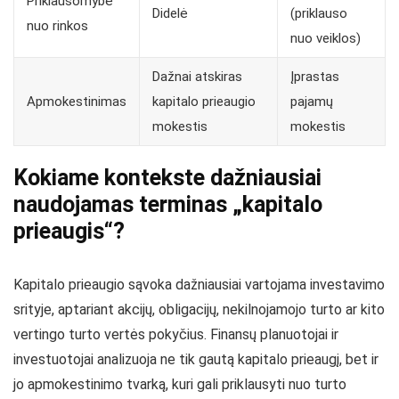
Priklausomybė
Didelė
(priklauso
nuo rinkos
nuo veiklos)
Dažnai atskiras
Įprastas
Apmokestinimas
kapitalo prieaugio
pajamų
mokestis
mokestis
Kokiame kontekste dažniausiai
naudojamas terminas „kapitalo
prieaugis“?
Kapitalo prieaugio sąvoka dažniausiai vartojama investavimo
srityje, aptariant akcijų, obligacijų, nekilnojamojo turto ar kito
vertingo turto vertės pokyčius. Finansų planuotojai ir
investuotojai analizuoja ne tik gautą kapitalo prieaugį, bet ir
jo apmokestinimo tvarką, kuri gali priklausyti nuo turto