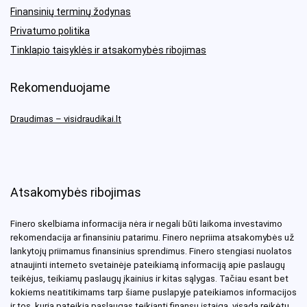
Finansinių terminų žodynas
Privatumo politika
Tinklapio taisyklės ir atsakomybės ribojimas
Rekomenduojame
Draudimas – visidraudikai.lt
Atsakomybės ribojimas
Finero skelbiama informacija nėra ir negali būti laikoma investavimo
rekomendacija ar finansiniu patarimu. Finero nepriima atsakomybės už
lankytojų priimamus finansinius sprendimus. Finero stengiasi nuolatos
atnaujinti interneto svetainėje pateikiamą informaciją apie paslaugų
teikėjus, teikiamų paslaugų įkainius ir kitas sąlygas. Tačiau esant bet
kokiems neatitikimams tarp šiame puslapyje pateikiamos informacijos
ir tos, kurią pateikia paslaugas teikianti finansų įstaiga, visada reikėtų