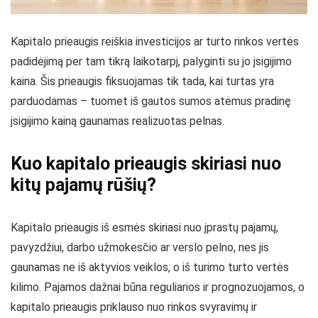
Kapitalo prieaugis reiškia investicijos ar turto rinkos vertės
padidėjimą per tam tikrą laikotarpį, palyginti su jo įsigijimo
kaina. Šis prieaugis fiksuojamas tik tada, kai turtas yra
parduodamas – tuomet iš gautos sumos atėmus pradinę
įsigijimo kainą gaunamas realizuotas pelnas.
Kuo kapitalo prieaugis skiriasi nuo
kitų pajamų rūšių?
Kapitalo prieaugis iš esmės skiriasi nuo įprastų pajamų,
pavyzdžiui, darbo užmokesčio ar verslo pelno, nes jis
gaunamas ne iš aktyvios veiklos, o iš turimo turto vertės
kilimo. Pajamos dažnai būna reguliarios ir prognozuojamos, o
kapitalo prieaugis priklauso nuo rinkos svyravimų ir