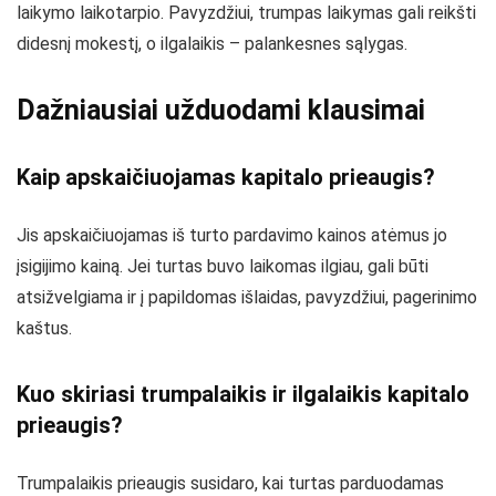
laikymo laikotarpio. Pavyzdžiui, trumpas laikymas gali reikšti
didesnį mokestį, o ilgalaikis – palankesnes sąlygas.
Dažniausiai užduodami klausimai
Kaip apskaičiuojamas kapitalo prieaugis?
Jis apskaičiuojamas iš turto pardavimo kainos atėmus jo
įsigijimo kainą. Jei turtas buvo laikomas ilgiau, gali būti
atsižvelgiama ir į papildomas išlaidas, pavyzdžiui, pagerinimo
kaštus.
Kuo skiriasi trumpalaikis ir ilgalaikis kapitalo
prieaugis?
Trumpalaikis prieaugis susidaro, kai turtas parduodamas