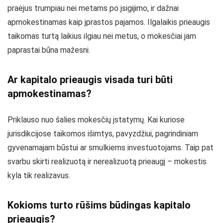
praėjus trumpiau nei metams po įsigijimo, ir dažnai
apmokestinamas kaip įprastos pajamos. Ilgalaikis prieaugis
taikomas turtą laikius ilgiau nei metus, o mokesčiai jam
paprastai būna mažesni.
Ar kapitalo prieaugis visada turi būti
apmokestinamas?
Priklauso nuo šalies mokesčių įstatymų. Kai kuriose
jurisdikcijose taikomos išimtys, pavyzdžiui, pagrindiniam
gyvenamajam būstui ar smulkiems investuotojams. Taip pat
svarbu skirti realizuotą ir nerealizuotą prieaugį – mokestis
kyla tik realizavus.
Kokioms turto rūšims būdingas kapitalo
prieaugis?