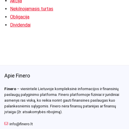
Akcija
Nekilnojamasis turtas
Obligacija
Dividendai
Apie Finero
Finero
– vienintelė Lietuvoje kompleksinė informacijos ir finansinių
paslaugų palyginimo platforma. Finero platformoje fiziniai ir juridiniai
asmenys ras viską, ko reikia norint gauti finansines paslaugas kuo
palankesnėmis sąlygomis. Finero nėra finansų patarėjas ar finansų
įstaiga (žr. atsakomybės ribojimą).
info@finero.lt