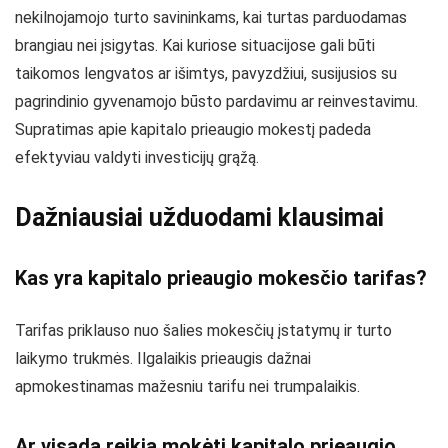
nekilnojamojo turto savininkams, kai turtas parduodamas
brangiau nei įsigytas. Kai kuriose situacijose gali būti
taikomos lengvatos ar išimtys, pavyzdžiui, susijusios su
pagrindinio gyvenamojo būsto pardavimu ar reinvestavimu.
Supratimas apie kapitalo prieaugio mokestį padeda
efektyviau valdyti investicijų grąžą.
Dažniausiai užduodami klausimai
Kas yra kapitalo prieaugio mokesčio tarifas?
Tarifas priklauso nuo šalies mokesčių įstatymų ir turto
laikymo trukmės. Ilgalaikis prieaugis dažnai
apmokestinamas mažesniu tarifu nei trumpalaikis.
Ar visada reikia mokėti kapitalo prieaugio