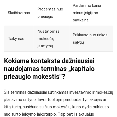
Pardavimo kaina
Procentas nuo
Skaičiavimas
minus įsigijimo
prieaugio
savikaina
Nustatomas
Priklauso nuo rinkos
Taikymas
mokesčių
sąlygų
įstatymų
Kokiame kontekste dažniausiai
naudojamas terminas „kapitalo
prieaugio mokestis“?
Šis terminas dažniausiai sutinkamas investavimo ir mokesčių
planavimo srityse. Investuotojai, parduodantys akcijas ar
kitą turtą, susiduria su šiuo mokesčiu, kurio dydis priklauso
nuo turto laikymo laikotarpio. Taip pat jis aktualus