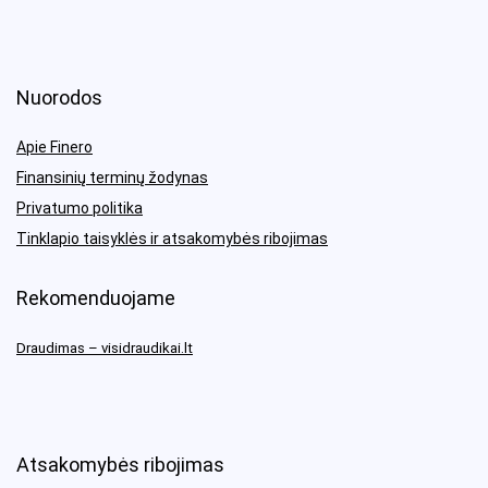
Nuorodos
Apie Finero
Finansinių terminų žodynas
Privatumo politika
Tinklapio taisyklės ir atsakomybės ribojimas
Rekomenduojame
Draudimas – visidraudikai.lt
Atsakomybės ribojimas