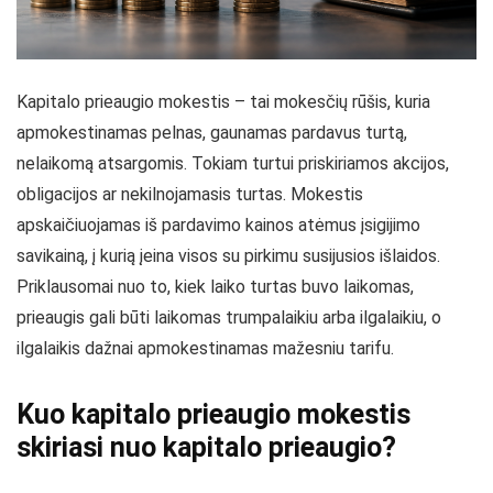
Kapitalo prieaugio mokestis – tai mokesčių rūšis, kuria
apmokestinamas pelnas, gaunamas pardavus turtą,
nelaikomą atsargomis. Tokiam turtui priskiriamos akcijos,
obligacijos ar nekilnojamasis turtas. Mokestis
apskaičiuojamas iš pardavimo kainos atėmus įsigijimo
savikainą, į kurią įeina visos su pirkimu susijusios išlaidos.
Priklausomai nuo to, kiek laiko turtas buvo laikomas,
prieaugis gali būti laikomas trumpalaikiu arba ilgalaikiu, o
ilgalaikis dažnai apmokestinamas mažesniu tarifu.
Kuo kapitalo prieaugio mokestis
skiriasi nuo kapitalo prieaugio?