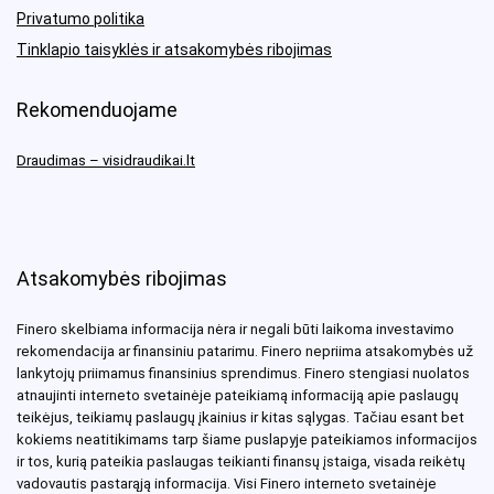
Privatumo politika
Tinklapio taisyklės ir atsakomybės ribojimas
Rekomenduojame
Draudimas – visidraudikai.lt
Atsakomybės ribojimas
Finero skelbiama informacija nėra ir negali būti laikoma investavimo
rekomendacija ar finansiniu patarimu. Finero nepriima atsakomybės už
lankytojų priimamus finansinius sprendimus. Finero stengiasi nuolatos
atnaujinti interneto svetainėje pateikiamą informaciją apie paslaugų
teikėjus, teikiamų paslaugų įkainius ir kitas sąlygas. Tačiau esant bet
kokiems neatitikimams tarp šiame puslapyje pateikiamos informacijos
ir tos, kurią pateikia paslaugas teikianti finansų įstaiga, visada reikėtų
vadovautis pastarąją informacija. Visi Finero interneto svetainėje