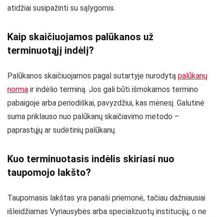
atidžiai susipažinti su sąlygomis.
Kaip skaičiuojamos palūkanos už
terminuotąjį indėlį?
Palūkanos skaičiuojamos pagal sutartyje nurodytą
palūkanų
normą
ir indėlio terminą. Jos gali būti išmokamos termino
pabaigoje arba periodiškai, pavyzdžiui, kas mėnesį. Galutinė
suma priklauso nuo palūkanų skaičiavimo metodo –
paprastųjų ar sudėtinių palūkanų.
Kuo terminuotasis indėlis skiriasi nuo
taupomojo lakšto?
Taupomasis lakštas yra panaši priemonė, tačiau dažniausiai
išleidžiamas Vyriausybės arba specializuotų institucijų, o ne