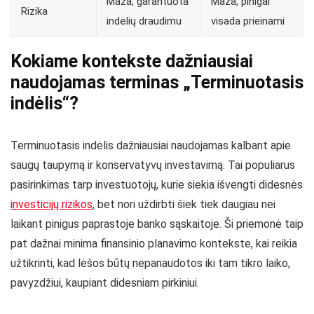
Maža, garantuota
Maža, pinigai
Rizika
indėlių draudimu
visada prieinami
Kokiame kontekste dažniausiai
naudojamas terminas „Terminuotasis
indėlis“?
Terminuotasis indėlis dažniausiai naudojamas kalbant apie
saugų taupymą ir konservatyvų investavimą. Tai populiarus
pasirinkimas tarp investuotojų, kurie siekia išvengti didesnės
investicijų rizikos
, bet nori uždirbti šiek tiek daugiau nei
laikant pinigus paprastoje banko sąskaitoje. Ši priemonė taip
pat dažnai minima finansinio planavimo kontekste, kai reikia
užtikrinti, kad lėšos būtų nepanaudotos iki tam tikro laiko,
pavyzdžiui, kaupiant didesniam pirkiniui.