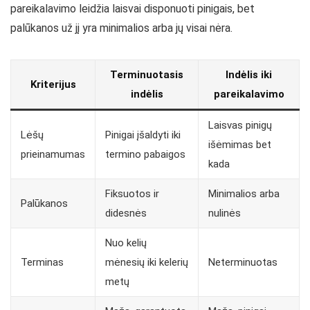
pareikalavimo leidžia laisvai disponuoti pinigais, bet
palūkanos už jį yra minimalios arba jų visai nėra.
Terminuotasis
Indėlis iki
Kriterijus
indėlis
pareikalavimo
Laisvas pinigų
Lėšų
Pinigai įšaldyti iki
išėmimas bet
prieinamumas
termino pabaigos
kada
Fiksuotos ir
Minimalios arba
Palūkanos
didesnės
nulinės
Nuo kelių
Terminas
mėnesių iki kelerių
Neterminuotas
metų