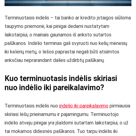
Terminuotasis indėlis – tai banko ar kredito įstaigos siūloma
taupymo priemonė, kai pinigai dedami nustatytam
laikotarpiui, o mainais gaunamos iš anksto sutartos
palūkanos. Indėlio terminas gali svyruoti nuo kelių mėnesių
iki kelerių metų, o lėšos paprastai negali būti atsiimtos
anksčiau neprarandant dalies uždirbtų palūkanų.
Kuo terminuotasis indėlis skiriasi
nuo indėlio iki pareikalavimo?
Terminuotasis indėlis nuo
indėlio iki pareikalavimo
pirmiausia
skiriasi lėšų prieinamumu ir pajamingumu. Terminuotojo
indėlio atveju pinigai yra įšaldomi sutartam laikotarpiui, o už
tai mokamos didesnės palūkanos. Tuo tarpu indėlis iki