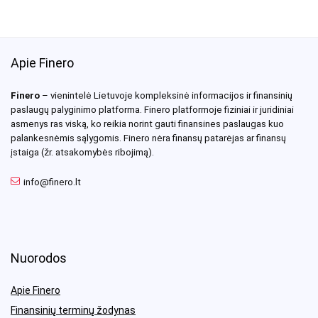
Apie Finero
Finero
– vienintelė Lietuvoje kompleksinė informacijos ir finansinių
paslaugų palyginimo platforma. Finero platformoje fiziniai ir juridiniai
asmenys ras viską, ko reikia norint gauti finansines paslaugas kuo
palankesnėmis sąlygomis. Finero nėra finansų patarėjas ar finansų
įstaiga (žr. atsakomybės ribojimą).
info@finero.lt
Nuorodos
Apie Finero
Finansinių terminų žodynas