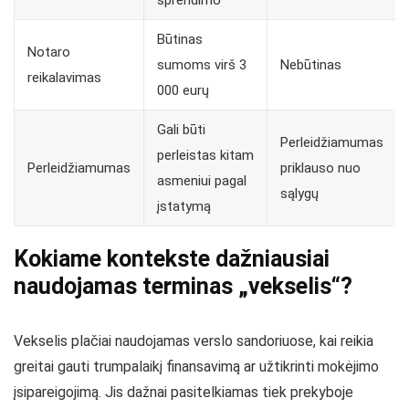
Būtinas
Notaro
sumoms virš 3
Nebūtinas
reikalavimas
000 eurų
Gali būti
Perleidžiamumas
perleistas kitam
Perleidžiamumas
priklauso nuo
asmeniui pagal
sąlygų
įstatymą
Kokiame kontekste dažniausiai
naudojamas terminas „vekselis“?
Vekselis plačiai naudojamas verslo sandoriuose, kai reikia
greitai gauti trumpalaikį finansavimą ar užtikrinti mokėjimo
įsipareigojimą. Jis dažnai pasitelkiamas tiek prekyboje