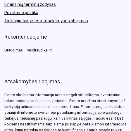
Finansinių terminų žodynas
Privatumo politika
Tinklapio taisyklės ir atsakomybės ribojimas
Rekomenduojame
Draudimas – visidraudikai.lt
Atsakomybės ribojimas
Finero skelbiama informacija nėra ir negali būti laikoma investavimo
rekomendacija ar finansiniu patarimu. Finero nepriima atsakomybės už
lankytojų priimamus finansinius sprendimus. Finero stengiasi nuolatos
atnaujinti interneto svetainėje pateikiamą informaciją apie paslaugų
teikėjus, teikiamų paslaugų įkainius ir kitas sąlygas. Tačiau esant bet
kokiems neatitikimams tarp šiame puslapyje pateikiamos informacijos
ir tos, kurią pateikia paslaugas teikianti finansų įstaiga, visada reikėtų