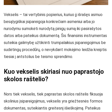
Vekselis – tai vertybinis popierius, kuriuo jį išrašęs asmuo
besąlygiškai įsipareigoja konkrečiam asmeniui arba jo
nurodymu sumokėti nurodytą pinigų sumą iki pasirašytos
datos arba pateikus dokumentą. Šis finansinis instrumentas
suteikia galimybę užtikrinti trumpalaikius įsipareigojimus be
sudėtingų procedūrų, o nevykdant mokėjimo leidžia kreiptis
tiesiai į antstolius be teismo sprendimo.
Kuo vekselis skiriasi nuo paprastojo
skolos raštelio?
Nors tiek vekselis, tiek paprastas skolos raštelis fiksuoja
skolinius įsipareigojimus, vekselis yra griežtesnės formos
dokumentas, suteikiantis greitesnį išieškojimą. Pateikus