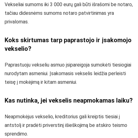
Vekseliai sumoms iki 3 000 eurų gali būti išrašomi be notaro,
tačiau didesnėms sumoms notaro patvirtinimas yra
privalomas.
Koks skirtumas tarp paprastojo ir įsakomojo
vekselio?
Paprastuoju vekseliu asmuo įsipareigoja sumokėti tiesiogiai
nurodytam asmeniui. Įsakomasis vekselis leidžia perleisti
teisę į mokėjimą ir kitam asmeniui.
Kas nutinka, jei vekselis neapmokamas laiku?
Neapmokėjus vekselio, kreditorius gali kreiptis tiesiai į
antstolį ir pradėti priverstinį išieškojimą be atskiro teismo
sprendimo.