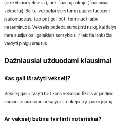
(prekybiniai vekseliai), tiek finansų rinkoje (finansiniai
vekseliai). Be to, vekseliai skirstomi į paprastuosius ir
įsakomuosius, taip pat gali būti terminuoti arba
neterminuoti. Vekselis padeda sumažinti riziką, kai šalys
nėra susijusios ilgalaikiais santykiais, ir leidžia lanksčiai
valdyti pinigų srautus.
Dažniausiai užduodami klausimai
Kas gali išrašyti vekselį?
Vekselį gali išrašyti bet kuris veiksnus fizinis ar juridinis
asmuo, prisiimantis besąlyginį mokėjimo įsipareigojimą.
Ar vekselį būtina tvirtinti notariškai?