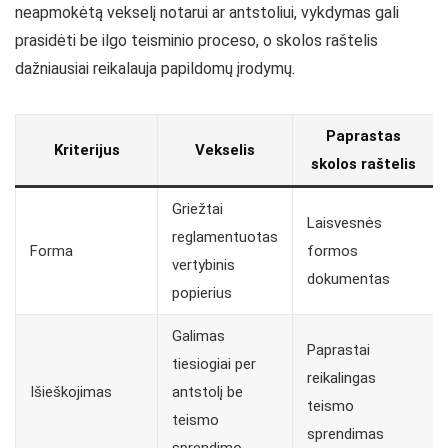
neapmokėtą vekselį notarui ar antstoliui, vykdymas gali
prasidėti be ilgo teisminio proceso, o skolos raštelis
dažniausiai reikalauja papildomų įrodymų.
Paprastas
Kriterijus
Vekselis
skolos raštelis
Griežtai
Laisvesnės
reglamentuotas
Forma
formos
vertybinis
dokumentas
popierius
Galimas
Paprastai
tiesiogiai per
reikalingas
Išieškojimas
antstolį be
teismo
teismo
sprendimas
sprendimo