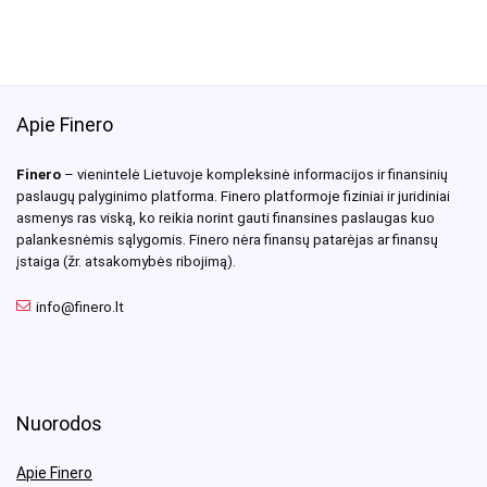
Apie Finero
Finero
– vienintelė Lietuvoje kompleksinė informacijos ir finansinių
paslaugų palyginimo platforma. Finero platformoje fiziniai ir juridiniai
asmenys ras viską, ko reikia norint gauti finansines paslaugas kuo
palankesnėmis sąlygomis. Finero nėra finansų patarėjas ar finansų
įstaiga (žr. atsakomybės ribojimą).
info@finero.lt
Nuorodos
Apie Finero