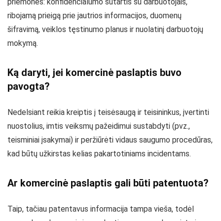
priemones: konfidencialumo sutartis su darbuotojais,
ribojamą prieigą prie jautrios informacijos, duomenų
šifravimą, veiklos tęstinumo planus ir nuolatinį darbuotojų
mokymą.
Ką daryti, jei komercinė paslaptis buvo
pavogta?
Nedelsiant reikia kreiptis į teisėsaugą ir teisininkus, įvertinti
nuostolius, imtis veiksmų pažeidimui sustabdyti (pvz.,
teisminiai įsakymai) ir peržiūrėti vidaus saugumo procedūras,
kad būtų užkirstas kelias pakartotiniams incidentams.
Ar komercinė paslaptis gali būti patentuota?
Taip, tačiau patentavus informacija tampa vieša, todėl