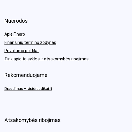
Nuorodos
Apie Finero
Finansinių terminų žodynas
Privatumo politika
Tinklapio taisyklės ir atsakomybės ribojimas
Rekomenduojame
Draudimas – visidraudikai.lt
Atsakomybės ribojimas