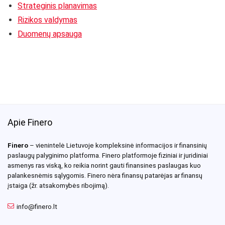
Strateginis planavimas
Rizikos valdymas
Duomenų apsauga
Apie Finero
Finero
– vienintelė Lietuvoje kompleksinė informacijos ir finansinių
paslaugų palyginimo platforma. Finero platformoje fiziniai ir juridiniai
asmenys ras viską, ko reikia norint gauti finansines paslaugas kuo
palankesnėmis sąlygomis. Finero nėra finansų patarėjas ar finansų
įstaiga (žr. atsakomybės ribojimą).
info@finero.lt