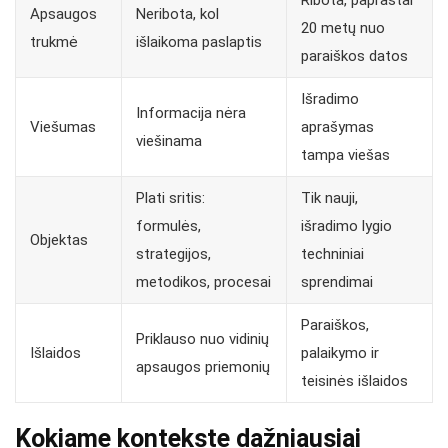
Apsaugos
Neribota, kol
20 metų nuo
trukmė
išlaikoma paslaptis
paraiškos datos
Išradimo
Informacija nėra
Viešumas
aprašymas
viešinama
tampa viešas
Plati sritis:
Tik nauji,
formulės,
išradimo lygio
Objektas
strategijos,
techniniai
metodikos, procesai
sprendimai
Paraiškos,
Priklauso nuo vidinių
Išlaidos
palaikymo ir
apsaugos priemonių
teisinės išlaidos
Kokiame kontekste dažniausiai