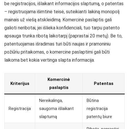
be registracijos, išlaikant informacijos slaptumą, o patentas
– registruojama išimtinė teisė, suteikianti laikiną monopolį
mainais už viešą atskleidimą. Komercinė paslaptis gali
galioti neribotai, jei išlieka konfidenciali, tuo tarpu patento
apsauga trunka ribotą laikotarpį (paprastai 20 metų). Be to,
patentuojamas išradimas turi būti naujas ir pramoniniu
požiūriu pritaikomas, o komercine paslaptimi gali būti
laikoma bet kokia vertinga slapta informacija.
Komercinė
Kriterijus
Patentas
paslaptis
Nereikalinga,
Būtina
Registracija
saugoma išlaikant
registracija
slaptumą
patentų biure
Ribota, paprastai