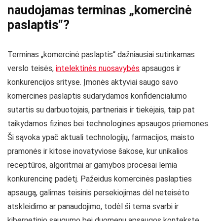
naudojamas terminas „komercinė
paslaptis“?
Terminas „komercinė paslaptis“ dažniausiai sutinkamas
verslo teisės,
intelektinės nuosavybės
apsaugos ir
konkurencijos srityse. Įmonės aktyviai saugo savo
komercines paslaptis sudarydamos konfidencialumo
sutartis su darbuotojais, partneriais ir tiekėjais, taip pat
taikydamos fizines bei technologines apsaugos priemones.
Ši sąvoka ypač aktuali technologijų, farmacijos, maisto
pramonės ir kitose inovatyviose šakose, kur unikalios
receptūros, algoritmai ar gamybos procesai lemia
konkurencinę padėtį. Pažeidus komercinės paslapties
apsaugą, galimas teisinis persekiojimas dėl neteisėto
atskleidimo ar panaudojimo, todėl ši tema svarbi ir
kibernetinio saugumo bei duomenų apsaugos kontekste.