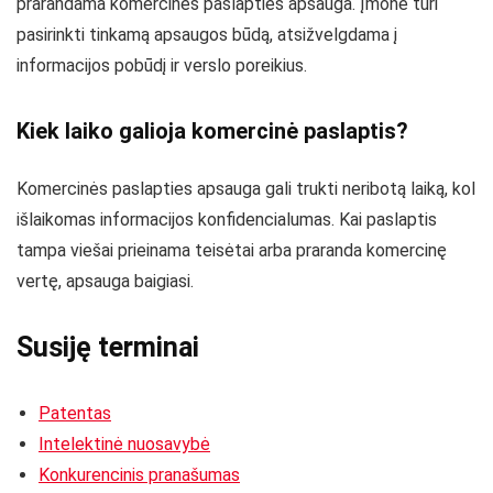
prarandama komercinės paslapties apsauga. Įmonė turi
pasirinkti tinkamą apsaugos būdą, atsižvelgdama į
informacijos pobūdį ir verslo poreikius.
Kiek laiko galioja komercinė paslaptis?
Komercinės paslapties apsauga gali trukti neribotą laiką, kol
išlaikomas informacijos konfidencialumas. Kai paslaptis
tampa viešai prieinama teisėtai arba praranda komercinę
vertę, apsauga baigiasi.
Susiję terminai
Patentas
Intelektinė nuosavybė
Konkurencinis pranašumas