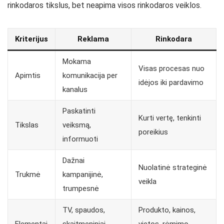
rinkodaros tikslus, bet neapima visos rinkodaros veiklos.
Kriterijus
Reklama
Rinkodara
Mokama
Visas procesas nuo
Apimtis
komunikacija per
idėjos iki pardavimo
kanalus
Paskatinti
Kurti vertę, tenkinti
Tikslas
veiksmą,
poreikius
informuoti
Dažnai
Nuolatinė strateginė
Trukmė
kampanijinė,
veikla
trumpesnė
TV, spaudos,
Produkto, kainos,
Elementai
skaitmeniniai
vietos, rėmimo