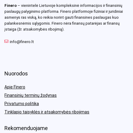
Finero
– vienintelė Lietuvoje kompleksinė informacijos ir finansinių
paslaugų palyginimo platforma. Finero platformoje fiziniai ir juridiniai
asmenys ras viską, ko reikia norint gauti finansines paslaugas kuo
palankesnėmis sąlygomis. Finero nėra finansų patarėjas ar finansų
įstaiga (žr. atsakomybės ribojimą).
info@finero.lt
Nuorodos
Apie Finero
Finansinių terminų žodynas
Privatumo politika
Tinklapio taisyklės ir atsakomybės ribojimas
Rekomenduojame