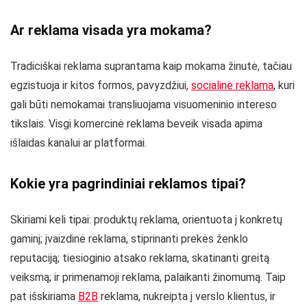
Ar reklama visada yra mokama?
Tradiciškai reklama suprantama kaip mokama žinutė, tačiau
egzistuoja ir kitos formos, pavyzdžiui,
socialinė reklama
, kuri
gali būti nemokamai transliuojama visuomeninio intereso
tikslais. Visgi komercinė reklama beveik visada apima
išlaidas kanalui ar platformai.
Kokie yra pagrindiniai reklamos tipai?
Skiriami keli tipai: produktų reklama, orientuota į konkretų
gaminį; įvaizdinė reklama, stiprinanti prekės ženklo
reputaciją; tiesioginio atsako reklama, skatinanti greitą
veiksmą; ir primenamoji reklama, palaikanti žinomumą. Taip
pat išskiriama
B2B
reklama, nukreipta į verslo klientus, ir