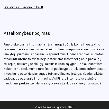
Draudimas – visidraudikai.lt
Atsakomybės ribojimas
Finero skelbiama informacija nėra ir negali būti laikoma investavimo
rekomendacija ar finansiniu patarimu. Finero nepriima atsakomybės už
lankytojų priimamus finansinius sprendimus. Finero stengiasi nuolatos
atnaujinti interneto svetainėje pateikiamą informaciją apie paslaugų
teikėjus, teikiamų paslaugų įkainius ir kitas sąlygas. Tačiau esant bet
kokiems neatitikimams tarp šiame puslapyje pateikiamos informacijos
ir tos, kurią pateikia paslaugas teikianti finansų įstaiga, visada reikėtų
vadovautis pastarąją informacija. Visi Finero interneto svetainėje
naudojami prekės ženklai yra šių prekės ženklų savininkų nuosavybė.
Visos teisės saugomos 2025