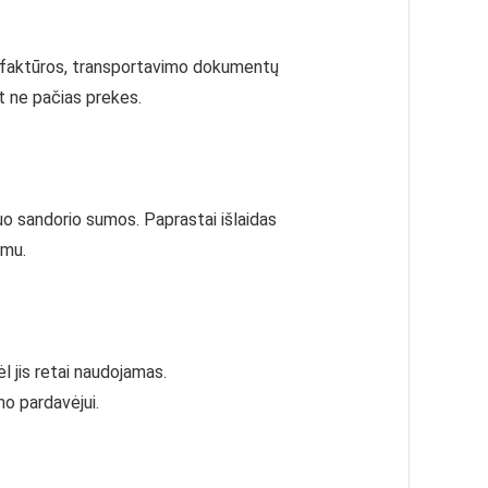
 faktūros, transportavimo dokumentų
et ne pačias prekes.
uo sandorio sumos. Paprastai išlaidas
umu.
l jis retai naudojamas.
mo pardavėjui.