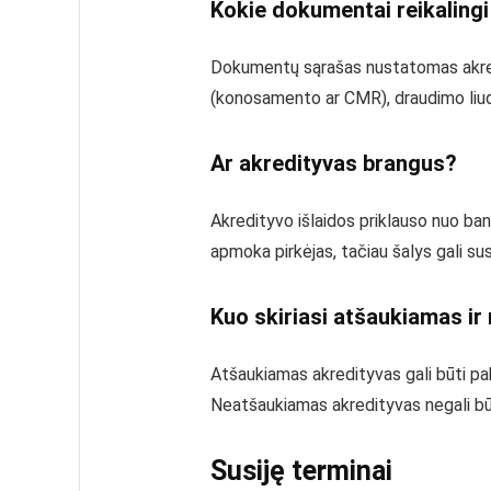
Kokie dokumentai reikalingi
Dokumentų sąrašas nustatomas akred
(konosamento ar CMR), draudimo liudij
Ar akredityvas brangus?
Akredityvo išlaidos priklauso nuo ban
apmoka pirkėjas, tačiau šalys gali su
Kuo skiriasi atšaukiamas i
Atšaukiamas akredityvas gali būti pak
Neatšaukiamas akredityvas negali būt
Susiję terminai