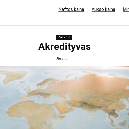
Naftos kaina
Aukso kaina
Min
Paskola
Akredityvas
Finero.lt