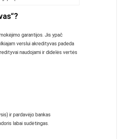
vas“?
mokėjimo garantijos. Jis ypač
ulkiajam verslui akredityvas padeda
edityvai naudojami ir didelės vertės
ysis) ir pardavėjo bankas
andoris labai sudėtingas.