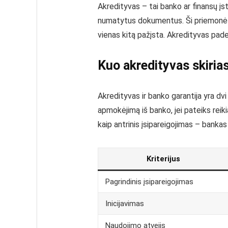
Akredityvas – tai banko ar finansų įst
numatytus dokumentus. Ši priemonė ypa
vienas kitą pažįsta. Akredityvas pade
Kuo akredityvas skiria
Akredityvas ir banko garantija yra dv
apmokėjimą iš banko, jei pateiks rei
kaip antrinis įsipareigojimas – banka
Kriterijus
Pagrindinis įsipareigojimas
Inicijavimas
Naudojimo atvejis