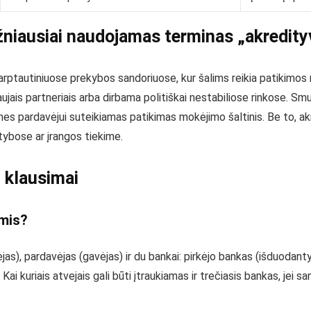
niausiai naudojamas terminas „akredity
rptautiniuose prekybos sandoriuose, kur šalims reikia patikimos 
ujais partneriais arba dirbama politiškai nestabiliose rinkose. Sm
es pardavėjui suteikiamas patikimas mokėjimo šaltinis. Be to, akr
tybose ar įrangos tiekime.
 klausimai
imis?
jas), pardavėjas (gavėjas) ir du bankai: pirkėjo bankas (išduodant
 Kai kuriais atvejais gali būti įtraukiamas ir trečiasis bankas, jei s