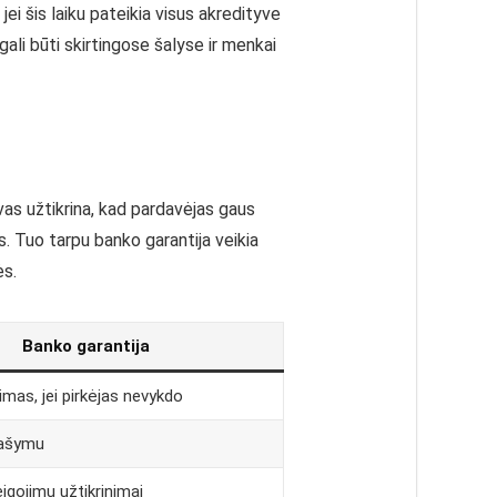
jei šis laiku pateikia visus akredityve
ali būti skirtingose šalyse ir menkai
vas užtikrina, kad pardavėjas gaus
. Tuo tarpu banko garantija veikia
ės.
Banko garantija
mas, jei pirkėjas nevykdo
rašymu
eigojimų užtikrinimai