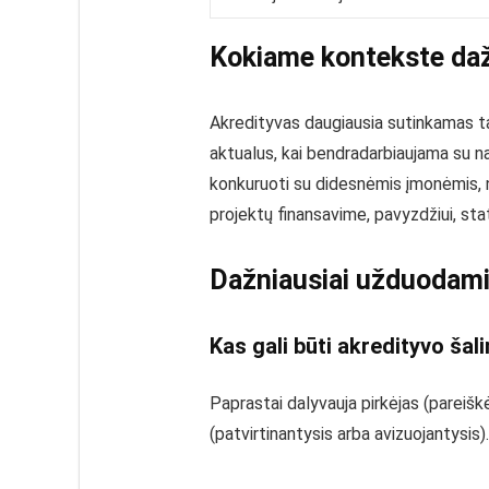
Kokiame kontekste daž
Akredityvas daugiausia sutinkamas ta
aktualus, kai bendradarbiaujama su na
konkuruoti su didesnėmis įmonėmis, n
projektų finansavime, pavyzdžiui, sta
Dažniausiai užduodami
Kas gali būti akredityvo šal
Paprastai dalyvauja pirkėjas (pareiškė
(patvirtinantysis arba avizuojantysis).