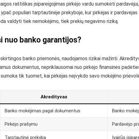
aigos raštiškas įsipareigojimas pirkėjo vardu sumokėti pardavėjui, 
č populiari tarptautinėje prekyboje, kur pirkėjas ir pardavėjas g
da valdyti tiek nemokėjimo, tiek prekių negavimo riziką.
si nuo banko garantijos?
i skirtingos banko priemonės, naudojamos rizikai mažinti. Akredity
kiamus dokumentus, nepriklausomai nuo pirkėjo finansinės padėties
s sumoka tik tuomet, kai pirkėjas neįvykdo savo mokėjimo prievol
Akredityvas
Banko mokėjimas pagal dokumentus
Banko mokėji
Pirkėjo prašymu
Pardavėjo p
Tarptautinė prekyba
Įvairūs įsipar