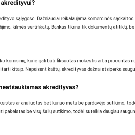
 akredityvui?
ityvo sąlygose. Dažniausiai reikalaujama komercinės sąskaitos
imo, kilmės sertifikatų. Bankas tikrina tik dokumentų atitiktį, b
ko komisinių, kurie gali būti fiksuotas mokestis arba procentas n
sitarti kitaip. Nepaisant kaštų, akredityvas dažnai atsiperka saug
r neatšaukiamas akredityvas?
eistas ar anuliuotas bet kuriuo metu be pardavėjo sutikimo, todė
i pakeistas be visų šalių sutikimo, todėl suteikia daugiau saugu