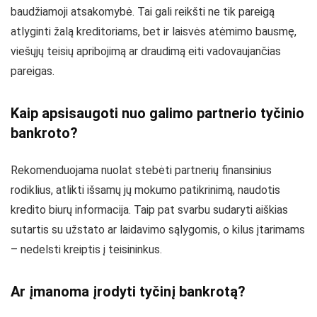
baudžiamoji atsakomybė. Tai gali reikšti ne tik pareigą
atlyginti žalą kreditoriams, bet ir laisvės atėmimo bausmę,
viešųjų teisių apribojimą ar draudimą eiti vadovaujančias
pareigas.
Kaip apsisaugoti nuo galimo partnerio tyčinio
bankroto?
Rekomenduojama nuolat stebėti partnerių finansinius
rodiklius, atlikti išsamų jų mokumo patikrinimą, naudotis
kredito biurų informacija. Taip pat svarbu sudaryti aiškias
sutartis su užstato ar laidavimo sąlygomis, o kilus įtarimams
– nedelsti kreiptis į teisininkus.
Ar įmanoma įrodyti tyčinį bankrotą?