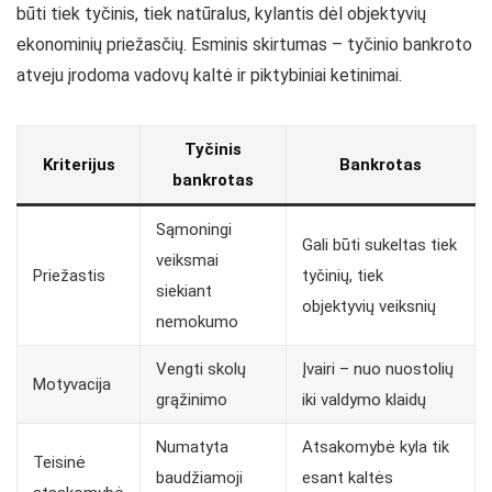
būti tiek tyčinis, tiek natūralus, kylantis dėl objektyvių
ekonominių priežasčių. Esminis skirtumas – tyčinio bankroto
atveju įrodoma vadovų kaltė ir piktybiniai ketinimai.
Tyčinis
Kriterijus
Bankrotas
bankrotas
Sąmoningi
Gali būti sukeltas tiek
veiksmai
Priežastis
tyčinių, tiek
siekiant
objektyvių veiksnių
nemokumo
Vengti skolų
Įvairi – nuo nuostolių
Motyvacija
grąžinimo
iki valdymo klaidų
Numatyta
Atsakomybė kyla tik
Teisinė
baudžiamoji
esant kaltės