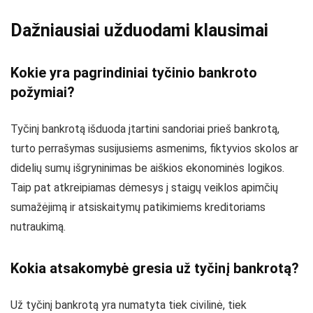
Dažniausiai užduodami klausimai
Kokie yra pagrindiniai tyčinio bankroto
požymiai?
Tyčinį bankrotą išduoda įtartini sandoriai prieš bankrotą,
turto perrašymas susijusiems asmenims, fiktyvios skolos ar
didelių sumų išgryninimas be aiškios ekonominės logikos.
Taip pat atkreipiamas dėmesys į staigų veiklos apimčių
sumažėjimą ir atsiskaitymų patikimiems kreditoriams
nutraukimą.
Kokia atsakomybė gresia už tyčinį bankrotą?
Už tyčinį bankrotą yra numatyta tiek civilinė, tiek