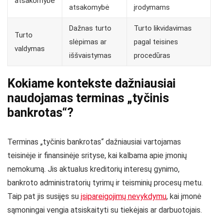
atsakomybė
atsakomybė
įrodymams
Dažnas turto
Turto likvidavimas
Turto
slėpimas ar
pagal teisines
valdymas
iššvaistymas
procedūras
Kokiame kontekste dažniausiai
naudojamas terminas „tyčinis
bankrotas“?
Terminas „tyčinis bankrotas“ dažniausiai vartojamas
teisinėje ir finansinėje srityse, kai kalbama apie įmonių
nemokumą. Jis aktualus kreditorių interesų gynimo,
bankroto administratorių tyrimų ir teisminių procesų metu.
Taip pat jis susijęs su
įsipareigojimų nevykdymu
, kai įmonė
sąmoningai vengia atsiskaityti su tiekėjais ar darbuotojais.