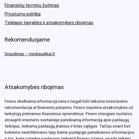
Finansinių terminų žodynas
Privatumo politika
Tinklapio taisyklės ir atsakomybės ribojimas
Rekomenduojame
Draudimas – visidraudikai.lt
Atsakomybės ribojimas
Finero skelbiama informacija nėra ir negali būti laikoma investavimo
rekomendacija ar finansiniu patarimu. Finero nepriima atsakomybės už
lankytojų priimamus finansinius sprendimus. Finero stengiasi nuolatos
atnaujinti interneto svetainėje pateikiamą informaciją apie paslaugų
teikėjus, teikiamų paslaugų įkainius ir kitas sąlygas. Tačiau esant bet
kokiems neatitikimams tarp šiame puslapyje pateikiamos informacijos
ir tos, kurią pateikia paslaugas teikianti finansų įstaiga, visada reikėtų