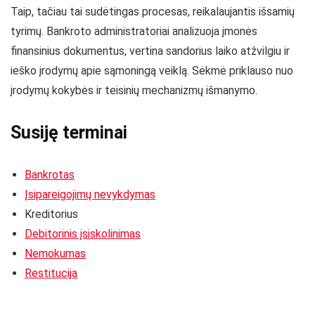
Taip, tačiau tai sudėtingas procesas, reikalaujantis išsamių
tyrimų. Bankroto administratoriai analizuoja įmonės
finansinius dokumentus, vertina sandorius laiko atžvilgiu ir
ieško įrodymų apie sąmoningą veiklą. Sėkmė priklauso nuo
įrodymų kokybės ir teisinių mechanizmų išmanymo.
Susiję terminai
Bankrotas
Įsipareigojimų nevykdymas
Kreditorius
Debitorinis įsiskolinimas
Nemokumas
Restitucija