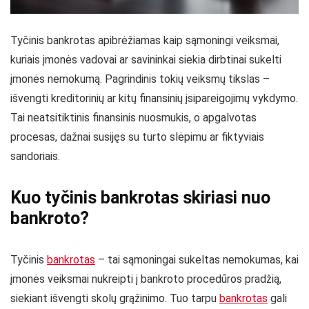
Tyčinis bankrotas apibrėžiamas kaip sąmoningi veiksmai,
kuriais įmonės vadovai ar savininkai siekia dirbtinai sukelti
įmonės nemokumą. Pagrindinis tokių veiksmų tikslas –
išvengti kreditorinių ar kitų finansinių įsipareigojimų vykdymo.
Tai neatsitiktinis finansinis nuosmukis, o apgalvotas
procesas, dažnai susijęs su turto slėpimu ar fiktyviais
sandoriais.
Kuo tyčinis bankrotas skiriasi nuo
bankroto?
Tyčinis
bankrotas
– tai sąmoningai sukeltas nemokumas, kai
įmonės veiksmai nukreipti į bankroto procedūros pradžią,
siekiant išvengti skolų grąžinimo. Tuo tarpu
bankrotas
gali