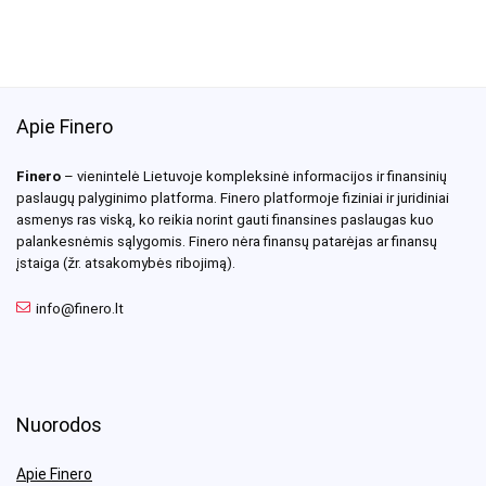
Apie Finero
Finero
– vienintelė Lietuvoje kompleksinė informacijos ir finansinių
paslaugų palyginimo platforma. Finero platformoje fiziniai ir juridiniai
asmenys ras viską, ko reikia norint gauti finansines paslaugas kuo
palankesnėmis sąlygomis. Finero nėra finansų patarėjas ar finansų
įstaiga (žr. atsakomybės ribojimą).
info@finero.lt
Nuorodos
Apie Finero