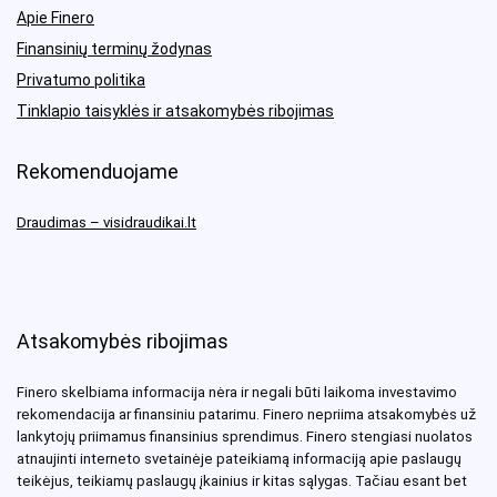
Apie Finero
Finansinių terminų žodynas
Privatumo politika
Tinklapio taisyklės ir atsakomybės ribojimas
Rekomenduojame
Draudimas – visidraudikai.lt
Atsakomybės ribojimas
Finero skelbiama informacija nėra ir negali būti laikoma investavimo
rekomendacija ar finansiniu patarimu. Finero nepriima atsakomybės už
lankytojų priimamus finansinius sprendimus. Finero stengiasi nuolatos
atnaujinti interneto svetainėje pateikiamą informaciją apie paslaugų
teikėjus, teikiamų paslaugų įkainius ir kitas sąlygas. Tačiau esant bet