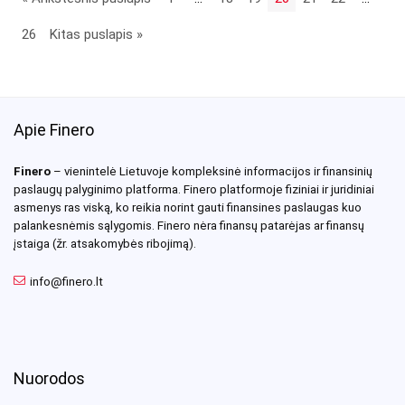
26
Kitas puslapis »
Apie Finero
Finero
– vienintelė Lietuvoje kompleksinė informacijos ir finansinių
paslaugų palyginimo platforma. Finero platformoje fiziniai ir juridiniai
asmenys ras viską, ko reikia norint gauti finansines paslaugas kuo
palankesnėmis sąlygomis. Finero nėra finansų patarėjas ar finansų
įstaiga (žr. atsakomybės ribojimą).
info@finero.lt
Nuorodos