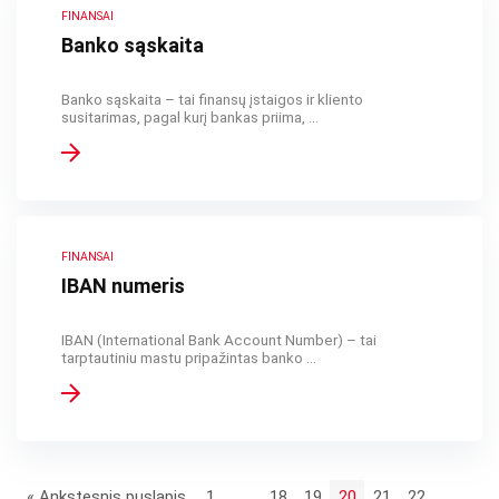
FINANSAI
Banko sąskaita
Banko sąskaita – tai finansų įstaigos ir kliento
susitarimas, pagal kurį bankas priima, ...
FINANSAI
IBAN numeris
IBAN (International Bank Account Number) – tai
tarptautiniu mastu pripažintas banko ...
« Ankstesnis puslapis
1
…
18
19
20
21
22
…