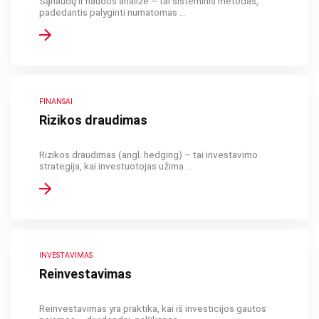
Sąnaudų ir naudos analizė – tai sisteminis metodas,
padedantis palyginti numatomas ...
FINANSAI
Rizikos draudimas
Rizikos draudimas (angl. hedging) – tai investavimo
strategija, kai investuotojas užima ...
INVESTAVIMAS
Reinvestavimas
Reinvestavimas yra praktika, kai iš investicijos gautos