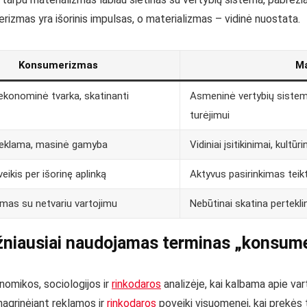
merizmas yra išorinis impulsas, o materializmas – vidinė nuostata.
Konsumerizmas
Ma
 ekonominė tvarka, skatinanti
Asmeninė vertybių sistema
turėjimui
reklama, masinė gamyba
Vidiniai įsitikinimai, kultūri
ikis per išorinę aplinką
Aktyvus pasirinkimas teikt
amas su netvariu vartojimu
Nebūtinai skatina pertekli
žniausiai naudojamas terminas „konsum
omikos, sociologijos ir
rinkodaros
analizėje, kai kalbama apie vart
 nagrinėjant reklamos ir
rinkodaros
poveikį visuomenei, kai prekės ta