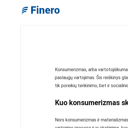
Konsumerizmas, arba vartotojiškumas, 
paslaugų vartojimas. Šis reiškinys gl
tik poreikių tenkinimo, bet ir socialini
Kuo konsumerizmas ski
Nors konsumerizmas ir materializmas d
vartojimo procesą ir jo skatinimą, tu