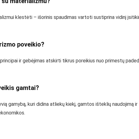
 su materializmu?
mui klestėti – išorinis spaudimas vartoti sustiprina vidinį įsitiki
rizmo poveikio?
rincipai ir gebėjimas atskirti tikrus poreikius nuo primestų pa
eikis gamtai?
yvią gamybą, kuri didina atliekų kiekį, gamtos išteklių naudojimą 
 ekonomikos.