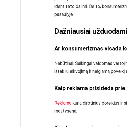
identiteto dalimi. Be to, konsumerizm
pasaulyje.
Dažniausiai užduodami
Ar konsumerizmas visada 
Nebūtinai. Saikingai valdomas vartoji
išteklių eikvojimą ir neigiamą poveikį a
Kaip reklama prisideda pri
Reklama
kuria dirbtinius poreikius i
mąstyseną.