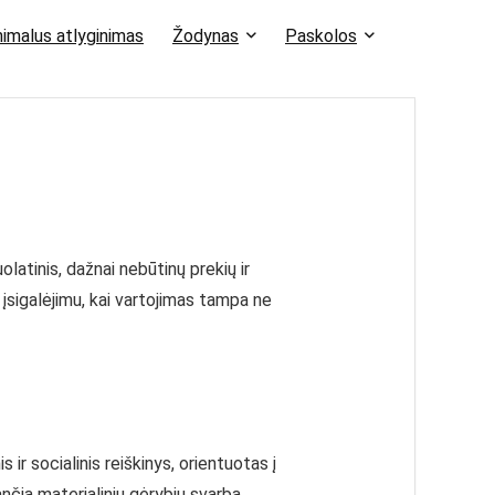
imalus atlyginimas
Žodynas
Paskolos
atinis, dažnai nebūtinų prekių ir
 įsigalėjimu, kai vartojimas tampa ne
r socialinis reiškinys, orientuotas į
ančia materialinių gėrybių svarbą