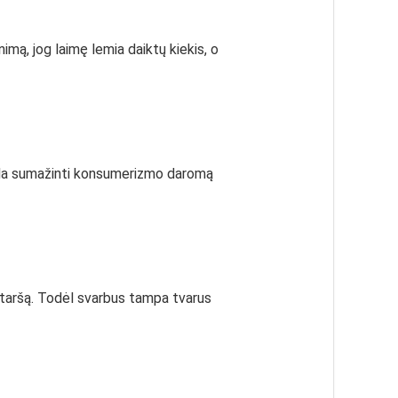
nimą, jog laimę lemia daiktų kiekis, o
deda sumažinti konsumerizmo daromą
ir taršą. Todėl svarbus tampa tvarus