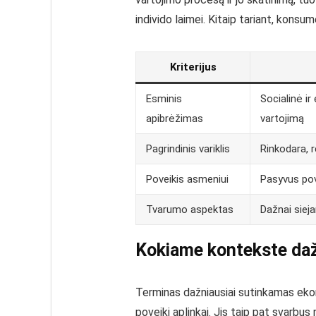
individo laimei. Kitaip tariant, konsu
Kriterijus
Esminis
Socialinė ir
apibrėžimas
vartojimą
Pagrindinis variklis
Rinkodara, 
Poveikis asmeniui
Pasyvus pove
Tvarumo aspektas
Dažnai siej
Kokiame kontekste da
Terminas dažniausiai sutinkamas ekon
poveikį aplinkai. Jis taip pat svarbus