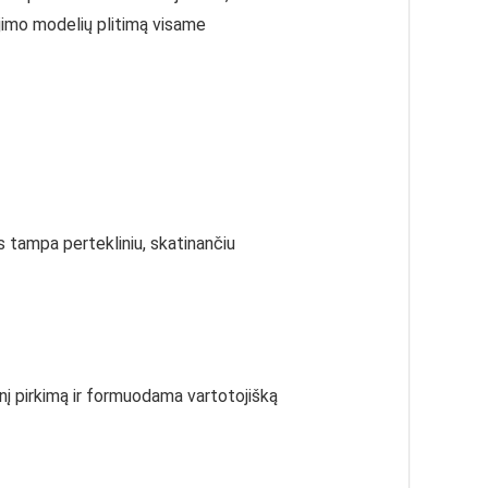
ojimo modelių plitimą visame
s tampa pertekliniu, skatinančiu
inį pirkimą ir formuodama vartotojišką