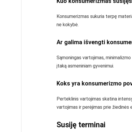
Kuo konsumerizmas susijęs
Konsumerizmas sukuria terpę materializ
ne kokybė.
Ar galima išvengti konsume
Sąmoningas vartojimas, minimalizmo p
įtaką asmeniniam gyvenimui.
Koks yra konsumerizmo pov
Perteklinis vartojimas skatina intens
vartojimas ir perėjimas prie žiedinės
Susiję terminai