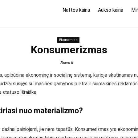
Naftos kaina
Aukso kaina
Min
Ekonomika
Konsumerizmas
Finero.lt
apibūdina ekonominę ir socialinę sistemą, kurioje skatinamas nuol
audžiai susijęs su masinės gamybos plėtra ir šiuolaikinės reklamos
o statuso išraiška.
riasi nuo materializmo?
ažnai painiojami, jie nėra tapatūs. Konsumerizmas yra ekonominis i
o tarpu materializmas labiau sietinas su vertybių sistema, pabrėži