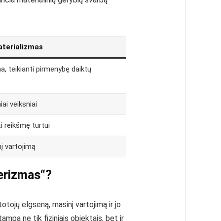
terializmas
, teikianti pirmenybę daiktų
niai veiksniai
i reikšmę turtui
nį vartojimą
erizmas“?
otojų elgseną, masinį vartojimą ir jo
mpa ne tik fiziniais objektais, bet ir