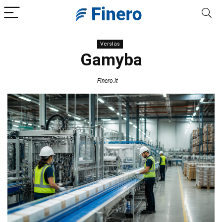
Verslas
Gamyba
Finero.lt