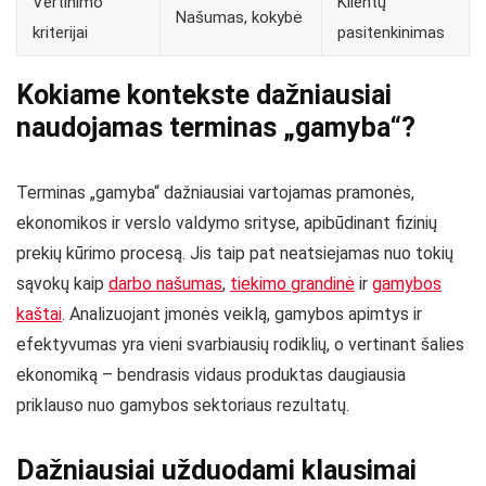
Vertinimo
Klientų
Našumas, kokybė
kriterijai
pasitenkinimas
Kokiame kontekste dažniausiai
naudojamas terminas „gamyba“?
Terminas „gamyba“ dažniausiai vartojamas pramonės,
ekonomikos ir verslo valdymo srityse, apibūdinant fizinių
prekių kūrimo procesą. Jis taip pat neatsiejamas nuo tokių
sąvokų kaip
darbo našumas
,
tiekimo grandinė
ir
gamybos
kaštai
. Analizuojant įmonės veiklą, gamybos apimtys ir
efektyvumas yra vieni svarbiausių rodiklių, o vertinant šalies
ekonomiką – bendrasis vidaus produktas daugiausia
priklauso nuo gamybos sektoriaus rezultatų.
Dažniausiai užduodami klausimai