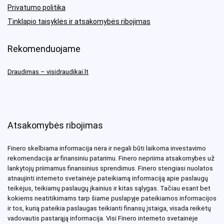
Privatumo politika
Tinklapio taisyklės ir atsakomybės ribojimas
Rekomenduojame
Draudimas – visidraudikai.lt
Atsakomybės ribojimas
Finero skelbiama informacija nėra ir negali būti laikoma investavimo
rekomendacija ar finansiniu patarimu. Finero nepriima atsakomybės už
lankytojų priimamus finansinius sprendimus. Finero stengiasi nuolatos
atnaujinti interneto svetainėje pateikiamą informaciją apie paslaugų
teikėjus, teikiamų paslaugų įkainius ir kitas sąlygas. Tačiau esant bet
kokiems neatitikimams tarp šiame puslapyje pateikiamos informacijos
ir tos, kurią pateikia paslaugas teikianti finansų įstaiga, visada reikėtų
vadovautis pastarąją informacija. Visi Finero interneto svetainėje