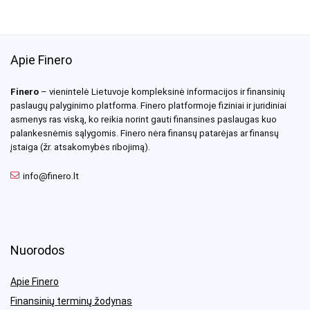
Apie Finero
Finero
– vienintelė Lietuvoje kompleksinė informacijos ir finansinių
paslaugų palyginimo platforma. Finero platformoje fiziniai ir juridiniai
asmenys ras viską, ko reikia norint gauti finansines paslaugas kuo
palankesnėmis sąlygomis. Finero nėra finansų patarėjas ar finansų
įstaiga (žr. atsakomybės ribojimą).
info@finero.lt
Nuorodos
Apie Finero
Finansinių terminų žodynas