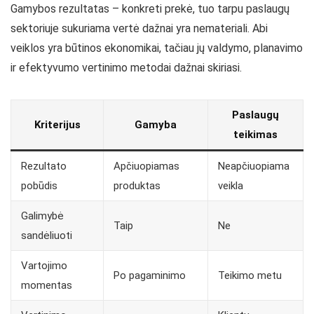
Gamybos rezultatas – konkreti prekė, tuo tarpu paslaugų
sektoriuje sukuriama vertė dažnai yra nemateriali. Abi
veiklos yra būtinos ekonomikai, tačiau jų valdymo, planavimo
ir efektyvumo vertinimo metodai dažnai skiriasi.
Paslaugų
Kriterijus
Gamyba
teikimas
Rezultato
Apčiuopiamas
Neapčiuopiama
pobūdis
produktas
veikla
Galimybė
Taip
Ne
sandėliuoti
Vartojimo
Po pagaminimo
Teikimo metu
momentas