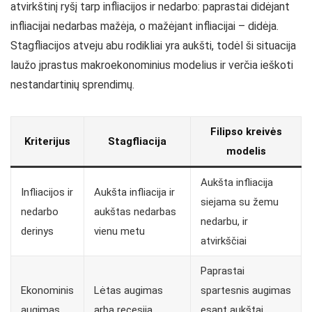
atvirkštinį ryšį tarp infliacijos ir nedarbo: paprastai didėjant
infliacijai nedarbas mažėja, o mažėjant infliacijai – didėja.
Stagfliacijos atveju abu rodikliai yra aukšti, todėl ši situacija
laužo įprastus makroekonominius modelius ir verčia ieškoti
nestandartinių sprendimų.
Filipso kreivės
Kriterijus
Stagfliacija
modelis
Aukšta infliacija
Infliacijos ir
Aukšta infliacija ir
siejama su žemu
nedarbo
aukštas nedarbas
nedarbu, ir
derinys
vienu metu
atvirkščiai
Paprastai
Ekonominis
Lėtas augimas
spartesnis augimas
augimas
arba recesija
esant aukštai