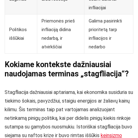
infliacijai
Priemonės prieš
Galima pasirinkti
Politikos
infliaciją didina
prioritetą tarp
iššūkiai
nedarbą, ir
infliacijos ir
atvirkščiai
nedarbo
Kokiame kontekste dažniausiai
naudojamas terminas „stagfliacija“?
Stagfliacija dažniausiai aptariama, kai ekonomika susiduria su
tiekimo šokais, pavyzdžiui, staigiu energijos ar žaliavų kainų
kilimu. Šis terminas taip pat vartojamas analizuojant
netinkamą pinigų politiką, kai per didelis pinigų kiekis rinkoje
sutampa su gamybos nuosmukiu. Istoriškai stagfliacija buvo
siejama su naftos krize ir buvo rimtas iššūkis
keinsizmo