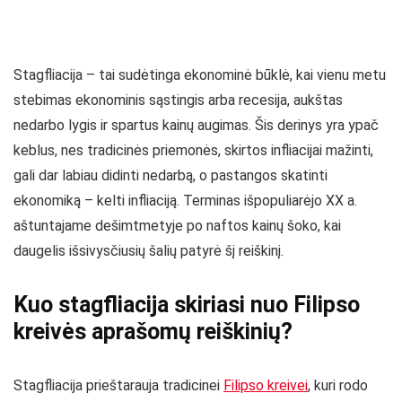
Stagfliacija – tai sudėtinga ekonominė būklė, kai vienu metu
stebimas ekonominis sąstingis arba recesija, aukštas
nedarbo lygis ir spartus kainų augimas. Šis derinys yra ypač
keblus, nes tradicinės priemonės, skirtos infliacijai mažinti,
gali dar labiau didinti nedarbą, o pastangos skatinti
ekonomiką – kelti infliaciją. Terminas išpopuliarėjo XX a.
aštuntajame dešimtmetyje po naftos kainų šoko, kai
daugelis išsivysčiusių šalių patyrė šį reiškinį.
Kuo stagfliacija skiriasi nuo Filipso
kreivės aprašomų reiškinių?
Stagfliacija prieštarauja tradicinei
Filipso kreivei
, kuri rodo