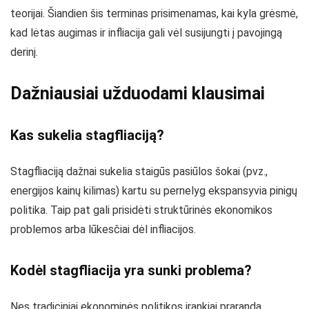
teorijai. Šiandien šis terminas prisimenamas, kai kyla grėsmė,
kad lėtas augimas ir infliacija gali vėl susijungti į pavojingą
derinį.
Dažniausiai užduodami klausimai
Kas sukelia stagfliaciją?
Stagfliaciją dažnai sukelia staigūs pasiūlos šokai (pvz.,
energijos kainų kilimas) kartu su pernelyg ekspansyvia pinigų
politika. Taip pat gali prisidėti struktūrinės ekonomikos
problemos arba lūkesčiai dėl infliacijos.
Kodėl stagfliacija yra sunki problema?
Nes tradiciniai ekonominės politikos įrankiai praranda