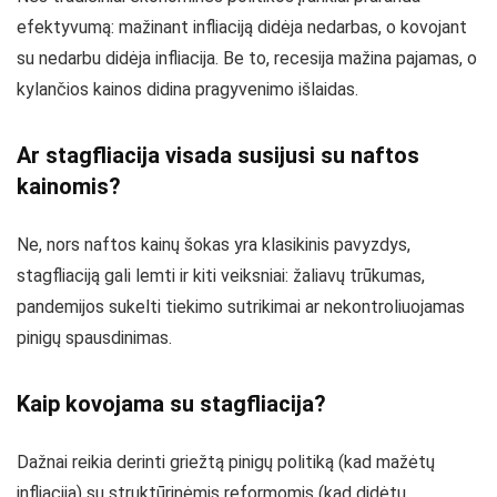
efektyvumą: mažinant infliaciją didėja nedarbas, o kovojant
su nedarbu didėja infliacija. Be to, recesija mažina pajamas, o
kylančios kainos didina pragyvenimo išlaidas.
Ar stagfliacija visada susijusi su naftos
kainomis?
Ne, nors naftos kainų šokas yra klasikinis pavyzdys,
stagfliaciją gali lemti ir kiti veiksniai: žaliavų trūkumas,
pandemijos sukelti tiekimo sutrikimai ar nekontroliuojamas
pinigų spausdinimas.
Kaip kovojama su stagfliacija?
Dažnai reikia derinti griežtą pinigų politiką (kad mažėtų
infliacija) su struktūrinėmis reformomis (kad didėtų