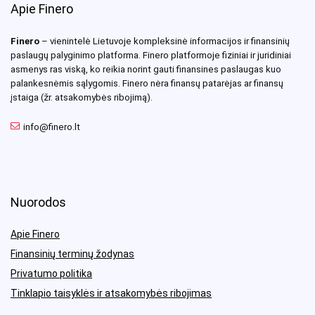
Apie Finero
Finero
– vienintelė Lietuvoje kompleksinė informacijos ir finansinių
paslaugų palyginimo platforma. Finero platformoje fiziniai ir juridiniai
asmenys ras viską, ko reikia norint gauti finansines paslaugas kuo
palankesnėmis sąlygomis. Finero nėra finansų patarėjas ar finansų
įstaiga (žr. atsakomybės ribojimą).
info@finero.lt
Nuorodos
Apie Finero
Finansinių terminų žodynas
Privatumo politika
Tinklapio taisyklės ir atsakomybės ribojimas