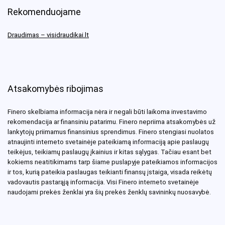
Rekomenduojame
Draudimas – visidraudikai.lt
Atsakomybės ribojimas
Finero skelbiama informacija nėra ir negali būti laikoma investavimo
rekomendacija ar finansiniu patarimu. Finero nepriima atsakomybės už
lankytojų priimamus finansinius sprendimus. Finero stengiasi nuolatos
atnaujinti interneto svetainėje pateikiamą informaciją apie paslaugų
teikėjus, teikiamų paslaugų įkainius ir kitas sąlygas. Tačiau esant bet
kokiems neatitikimams tarp šiame puslapyje pateikiamos informacijos
ir tos, kurią pateikia paslaugas teikianti finansų įstaiga, visada reikėtų
vadovautis pastarąją informacija. Visi Finero interneto svetainėje
naudojami prekės ženklai yra šių prekės ženklų savininkų nuosavybė.