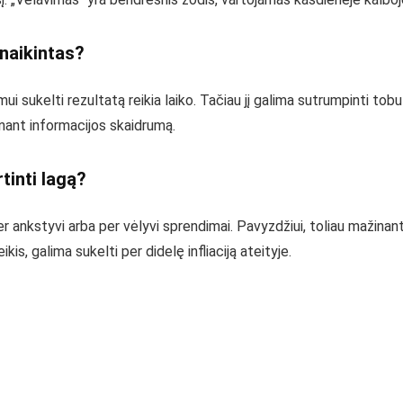
anaikintas?
ui sukelti rezultatą reikia laiko. Tačiau jį galima sutrumpinti to
inant informacijos skaidrumą.
tinti lagą?
per ankstyvi arba per vėlyvi sprendimai. Pavyzdžiui, toliau mažina
, galima sukelti per didelę infliaciją ateityje.