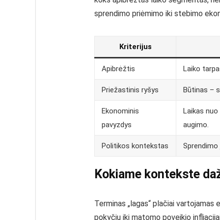
sprendimo priėmimo iki stebimo ekono
Kriterijus
Apibrėžtis
Laiko tarpa
Priežastinis ryšys
Būtinas – 
Ekonominis
Laikas nuo 
pavyzdys
augimo.
Politikos kontekstas
Sprendimo į
Kokiame kontekste daž
Terminas „lagas“ plačiai vartojamas e
pokyčių iki matomo poveikio infliacija