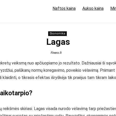
Naftos kaina
Aukso kaina
Min
Ekonomika
Lagas
Finero.lt
konkretų veiksmą nuo apčiuopiamo jo rezultato. Dažniausiai ši sąv
vyzdžiui, palūkanų normų koregavimo, poveikio vėlavimą. Priimant 
 klaidinti, o tikrasis efektas išryškėja tik praėjus tam tikram laiko
laikotarpio?
 jų reikšmės skiriasi. Lagas visada nurodo vėlavimą tarp priežasti
ūtinai susietas su priežastiniu ryšiu. Pavyzdžiui, ekonominės pol