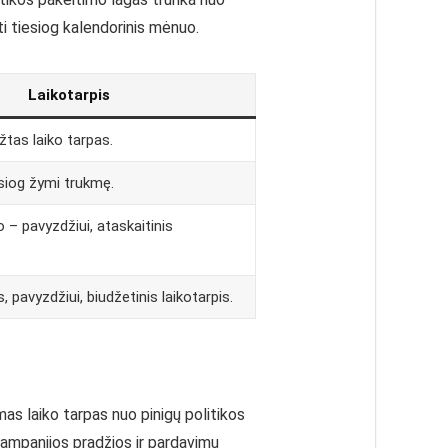
ti tiesiog kalendorinis mėnuo.
Laikotarpis
žtas laiko tarpas.
siog žymi trukmę.
 – pavyzdžiui, ataskaitinis
, pavyzdžiui, biudžetinis laikotarpis.
as laiko tarpas nuo pinigų politikos
ampanijos pradžios ir pardavimų