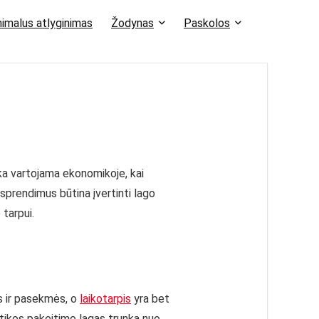
imalus atlyginimas
Žodynas
Paskolos
oka vartojama ekonomikoje, kai
sprendimus būtina įvertinti lago
 tarpui.
es ir pasekmės, o
laikotarpis
yra bet
itikos pakeitimo lagas trunka nuo