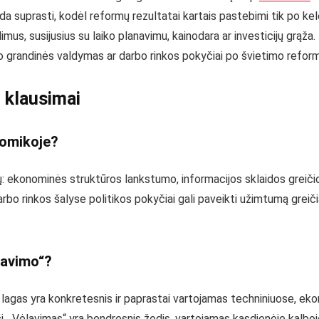
da suprasti, kodėl reformų rezultatai kartais pastebimi tik po ke
imus, susijusius su laiko planavimu, kainodara ar investicijų grąž
mo grandinės valdymas ar darbo rinkos pokyčiai po švietimo refor
 klausimai
nomikoje?
: ekonominės struktūros lankstumo, informacijos sklaidos greičio, r
bo rinkos šalyse politikos pokyčiai gali paveikti užimtumą greiči
lavimo“?
, lagas yra konkretesnis ir paprastai vartojamas techniniuose, e
. „Vėlavimas“ yra bendresnis žodis, vartojamas kasdienėje kalboje