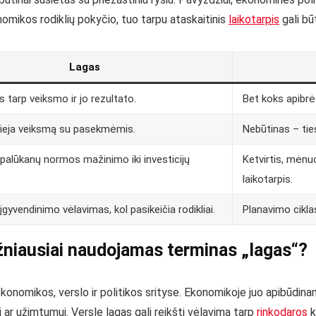
mikos rodiklių pokyčio, tuo tarpu ataskaitinis
laikotarpis
gali bū
Lagas
s tarp veiksmo ir jo rezultato.
Bet koks apibrė
sieja veiksmą su pasekmėmis.
Nebūtinas – tie
palūkanų normos mažinimo iki investicijų
Ketvirtis, mėnuo
laikotarpis.
gyvendinimo vėlavimas, kol pasikeičia rodikliai.
Planavimo ciklas
niausiai naudojamas terminas „lagas“?
konomikos, verslo ir politikos srityse. Ekonomikoje juo apibūdinam
i ar užimtumui. Versle lagas gali reikšti vėlavimą tarp
rinkodaros
k