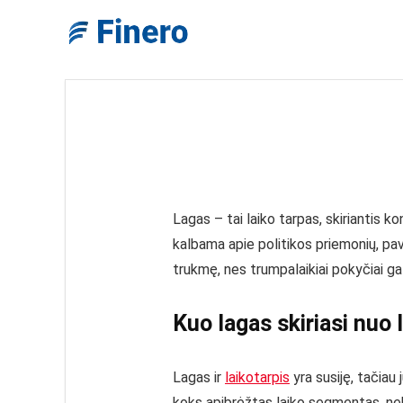
Lagas – tai laiko tarpas, skiriantis 
kalbama apie politikos priemonių, pa
trukmę, nes trumpalaikiai pokyčiai gali
Kuo lagas skiriasi nuo 
Lagas ir
laikotarpis
yra susiję, tačiau
koks apibrėžtas laiko segmentas, neb