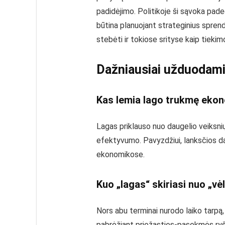
padidėjimo. Politikoje ši sąvoka pade
būtina planuojant strateginius sprend
stebėti ir tokiose srityse kaip tieki
Dažniausiai užduodami
Kas lemia lago trukmę eko
Lagas priklauso nuo daugelio veiksnių
efektyvumo. Pavyzdžiui, lanksčios dar
ekonomikose.
Kuo „lagas“ skiriasi nuo „vė
Nors abu terminai nurodo laiko tarpą
pabrėžiant priežasties-pasekmės ryšį