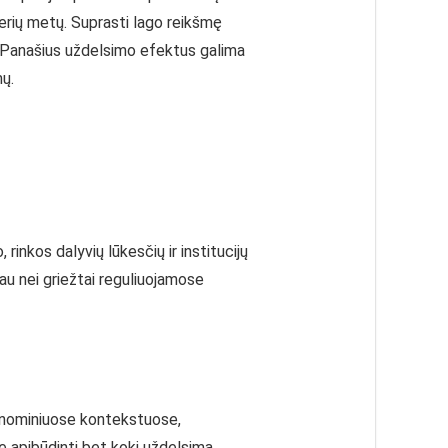
lerių metų. Suprasti lago reikšmę
a. Panašius uždelsimo efektus galima
mų.
inkos dalyvių lūkesčių ir institucijų
au nei griežtai reguliuojamose
konominiuose kontekstuose,
 apibūdinti bet kokį uždelsimą.