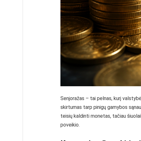
Senjoražas – tai pelnas, kurį valstyb
skirtumas tarp pinigų gamybos sąnaudų 
teisių kaldinti monetas, tačiau šiuolai
poveikio.