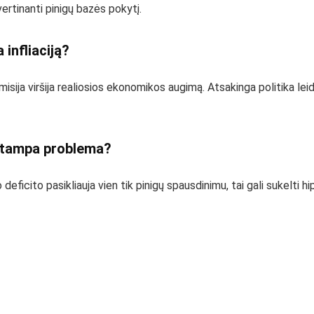
ertinanti pinigų bazės pokytį.
 infliaciją?
ų emisija viršija realiosios ekonomikos augimą. Atsakinga politika le
s tampa problema?
deficito pasikliauja vien tik pinigų spausdinimu, tai gali sukelti hi