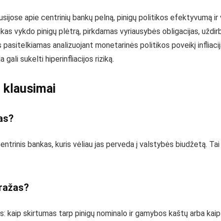
sijose apie centrinių bankų pelną, pinigų politikos efektyvumą i
ankas vykdo pinigų plėtrą, pirkdamas vyriausybės obligacijas, uždi
pasitelkiamas analizuojant monetarinės politikos poveikį infliacij
gali sukelti hiperinfliacijos riziką.
 klausimai
as?
ntrinis bankas, kuris vėliau jas perveda į valstybės biudžetą. Ta
ražas?
is: kaip skirtumas tarp pinigų nominalo ir gamybos kaštų arba kaip