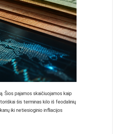
rtą. Šios pajamos skaičiuojamos kaip
riškai šis terminas kilo iš feodalinių
anų iki netiesioginio infliacijos