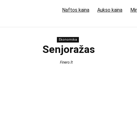
Naftos kaina
Aukso kaina
Min
Ekonomika
Senjoražas
Finero.lt