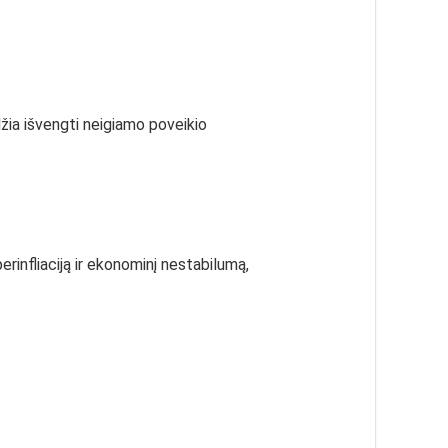
idžia išvengti neigiamo poveikio
perinfliaciją ir ekonominį nestabilumą,