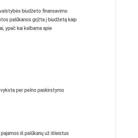
r valstybės biudžeto finansavimo
rbtos palūkanos grįžta į biudžetą kaip
ai, ypač kai kalbama apie
i vyksta per pelno paskirstymo
 pajamos iš palūkanų už išleistus