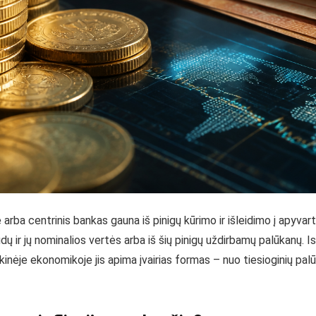
ė arba centrinis bankas gauna iš pinigų kūrimo ir išleidimo į apyva
ir jų nominalios vertės arba iš šių pinigų uždirbamų palūkanų. Isto
kinėje ekonomikoje jis apima įvairias formas – nuo tiesioginių palūk