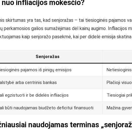
 nuo infliacijos mokesčio?
nis skirtumas yra tas, kad senjoražas – tai tiesioginės pajamos valst
jų perkamosios galios sumažėjimas dėl kainų augimo. Infliacijos 
ktuojamas kaip senjoražo pasekmė, kai per didelė emisija skatina in
Senjoražas
iesioginės pajamos iš pinigų emisijos
Netiesiogini
alstybė arba centrinis bankas
Plačioji vis
ali egzistuoti ir be didelės infliacijos
Tiesiogiai pri
ali būti naudojamas biudžeto deficitui finansuoti
Mažina gyven
niausiai naudojamas terminas „senjora