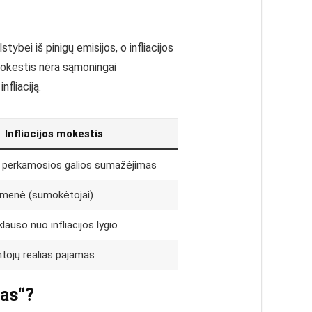
ybei iš pinigų emisijos, o infliacijos
mokestis nėra sąmoningai
fliaciją.
Infliacijos mokestis
s perkamosios galios sumažėjimas
uomenė (sumokėtojai)
klauso nuo infliacijos lygio
tojų realias pajamas
žas“?