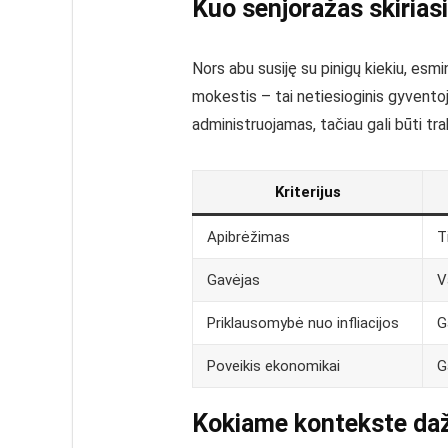
Kuo senjoražas skiriasi
Nors abu susiję su pinigų kiekiu, esmi
mokestis – tai netiesioginis gyvento
administruojamas, tačiau gali būti tra
Kriterijus
Apibrėžimas
T
Gavėjas
V
Priklausomybė nuo infliacijos
G
Poveikis ekonomikai
G
Kokiame kontekste daž