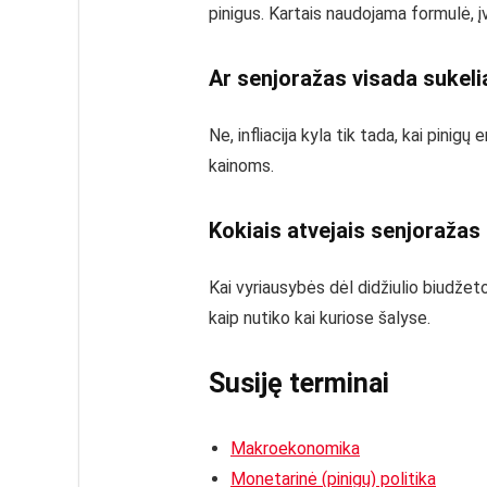
pinigus. Kartais naudojama formulė, įv
Ar senjoražas visada sukelia
Ne, infliacija kyla tik tada, kai pinig
kainoms.
Kokiais atvejais senjoraža
Kai vyriausybės dėl didžiulio biudžeto 
kaip nutiko kai kuriose šalyse.
Susiję terminai
Makroekonomika
Monetarinė (pinigų) politika