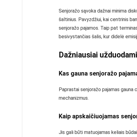
Senjoražo sąvoka dažnai minima disku
šaltinius. Pavyzdžiui, kai centrinis b
senjoražo pajamos. Taip pat terminas 
besivystančias šalis, kur didelė emisija 
Dažniausiai užduodami
Kas gauna senjoražo pajam
Paprastai senjoražo pajamas gauna ce
mechanizmus.
Kaip apskaičiuojamas senjo
Jis gali būti matuojamas keliais būda