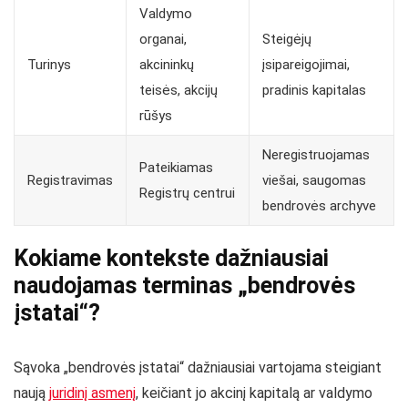
Valdymo
organai,
Steigėjų
Turinys
akcininkų
įsipareigojimai,
teisės, akcijų
pradinis kapitalas
rūšys
Neregistruojamas
Pateikiamas
Registravimas
viešai, saugomas
Registrų centrui
bendrovės archyve
Kokiame kontekste dažniausiai
naudojamas terminas „bendrovės
įstatai“?
Sąvoka „bendrovės įstatai“ dažniausiai vartojama steigiant
naują
juridinį asmenį
, keičiant jo akcinį kapitalą ar valdymo