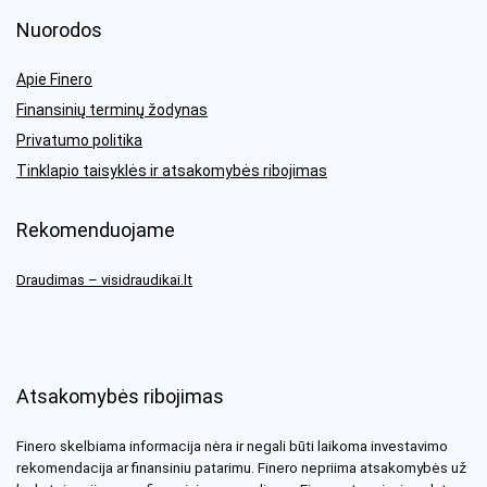
Nuorodos
Apie Finero
Finansinių terminų žodynas
Privatumo politika
Tinklapio taisyklės ir atsakomybės ribojimas
Rekomenduojame
Draudimas – visidraudikai.lt
Atsakomybės ribojimas
Finero skelbiama informacija nėra ir negali būti laikoma investavimo
rekomendacija ar finansiniu patarimu. Finero nepriima atsakomybės už