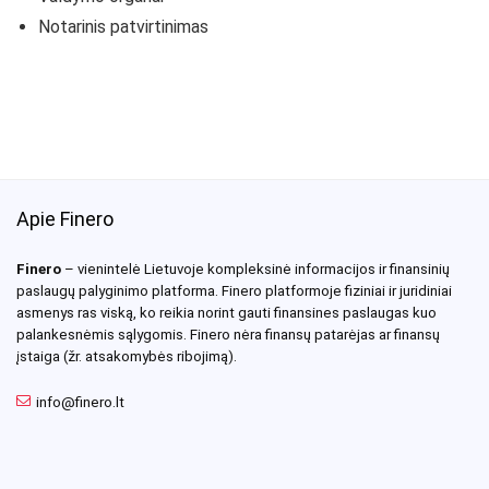
Notarinis patvirtinimas
Apie Finero
Finero
– vienintelė Lietuvoje kompleksinė informacijos ir finansinių
paslaugų palyginimo platforma. Finero platformoje fiziniai ir juridiniai
asmenys ras viską, ko reikia norint gauti finansines paslaugas kuo
palankesnėmis sąlygomis. Finero nėra finansų patarėjas ar finansų
įstaiga (žr. atsakomybės ribojimą).
info@finero.lt