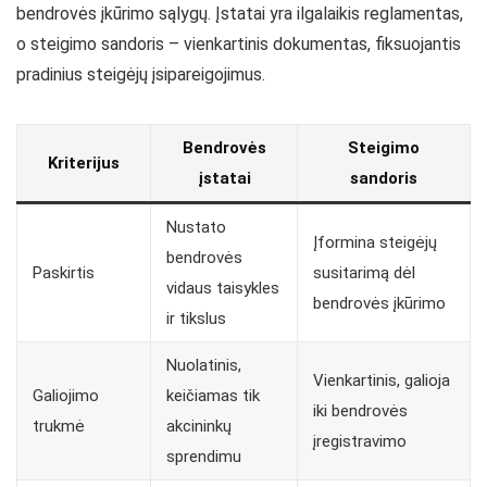
bendrovės įkūrimo sąlygų. Įstatai yra ilgalaikis reglamentas,
o steigimo sandoris – vienkartinis dokumentas, fiksuojantis
pradinius steigėjų įsipareigojimus.
Bendrovės
Steigimo
Kriterijus
įstatai
sandoris
Nustato
Įformina steigėjų
bendrovės
Paskirtis
susitarimą dėl
vidaus taisykles
bendrovės įkūrimo
ir tikslus
Nuolatinis,
Vienkartinis, galioja
Galiojimo
keičiamas tik
iki bendrovės
trukmė
akcininkų
įregistravimo
sprendimu