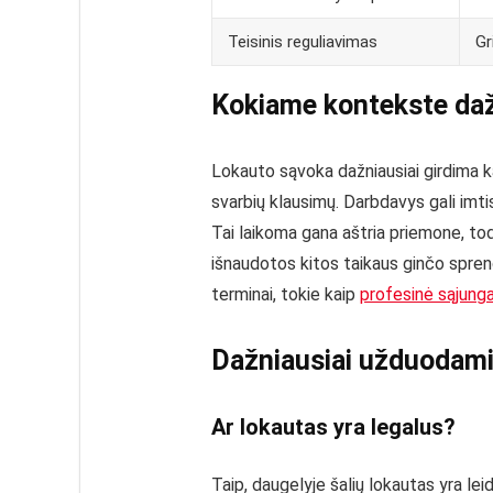
Teisinis reguliavimas
Gr
Kokiame kontekste daž
Lokauto sąvoka dažniausiai girdima k
svarbių klausimų. Darbdavys gali imtis
Tai laikoma gana aštria priemone, tod
išnaudotos kitos taikaus ginčo sprend
terminai, tokie kaip
profesinė sąjung
Dažniausiai užduodami
Ar lokautas yra legalus?
Taip, daugelyje šalių lokautas yra le