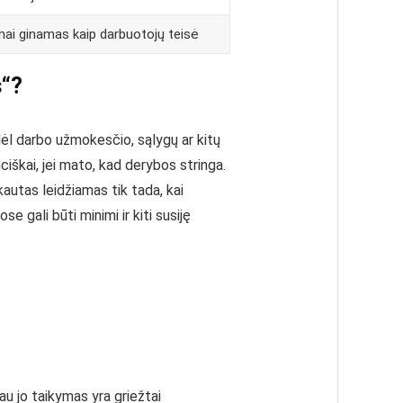
nai ginamas kaip darbuotojų teisė
s“?
dėl darbo užmokesčio, sąlygų ar kitų
ciškai, jei mato, kad derybos stringa.
autas leidžiamas tik tada, kai
 gali būti minimi ir kiti susiję
u jo taikymas yra griežtai