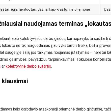
iežtai reglamentuotas, dažnai kaip kraštutinė priemonė
Daž
niausiai naudojamas terminas „lokauta
albant apie kolektyvinius darbo ginčus, kai nepavyksta susitarti 
 lokauto ne tik reaguodamas į jau vykstantį streiką, bet ir preven
ėl daugelyje šalių jos taikymas ribojamas įstatymais – neretai lok
imo galimybės, pavyzdžiui, tarpininkavimas. Tokiuose kontekstuose
a
ar
kolektyvinė darbo sutartis
.
 klausimai
idžiamas kaip darbdavio atsakomoji priemonė darbo ginčuose, tačia