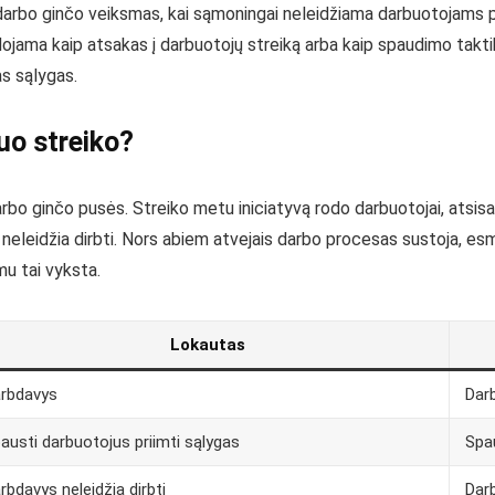
 darbo ginčo veiksmas, kai sąmoningai neleidžiama darbuotojams pa
udojama kaip atsakas į darbuotojų streiką arba kaip spaudimo takt
as sąlygas.
uo streiko?
rbo ginčo pusės. Streiko metu iniciatyvą rodo darbuotojai, atsisa
neleidžia dirbti. Nors abiem atvejais darbo procesas sustoja, esm
mu tai vyksta.
Lokautas
rbdavys
Dar
austi darbuotojus priimti sąlygas
Spau
rbdavys neleidžia dirbti
Darb