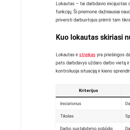
Lokautas – tai darbdavio inicijuotas
funkcijų. Ši priemonė dažniausiai na
priversti darbuotojus priimti tam tikr
Kuo lokautas skiriasi n
Lokautas ir
streikas
yra priešingos da
pats darbdavys uždaro darbo vietą ir 
kontroliuoja situaciją ir kieno sprendi
Kriterijus
Iniciatorius
Da
Tikslas
Sp
Darbo sustabdymo pobūdis
Da