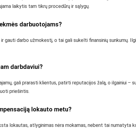
ama laikytis tam tikrų procedūrų ir sąlygų.
asekmės darbuotojams?
r gauti darbo užmokestį, o tai gali sukelti finansinių sunkumų. Ilg
iam darbdaviui?
ų, gali prarasti klientus, patirti reputacijos žalą, o ilgainiui – su
oti priešintis.
ompensaciją lokauto metu?
vyksta lokautas, atlyginimas nėra mokamas, nebent tai numatyta ko