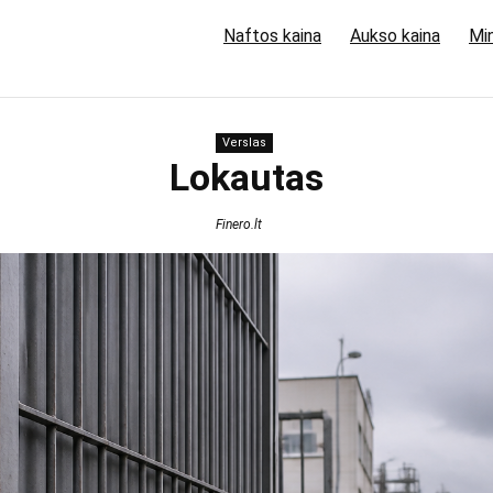
Naftos kaina
Aukso kaina
Min
Verslas
Lokautas
Finero.lt