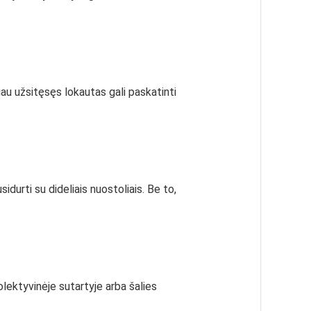
iau užsitęsęs lokautas gali paskatinti
sidurti su dideliais nuostoliais. Be to,
lektyvinėje sutartyje arba šalies