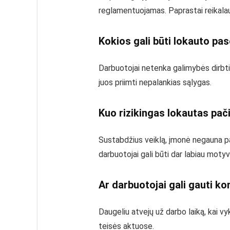
reglamentuojamas. Paprastai reikalauj
Kokios gali būti lokauto p
Darbuotojai netenka galimybės dirbti i
juos priimti nepalankias sąlygas.
Kuo rizikingas lokautas pač
Sustabdžius veiklą, įmonė negauna pajam
darbuotojai gali būti dar labiau motyvu
Ar darbuotojai gali gauti k
Daugeliu atvejų už darbo laiką, kai 
teisės aktuose.