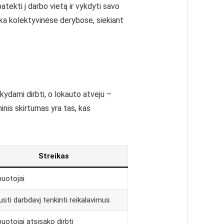
tekti į darbo vietą ir vykdyti savo
ika kolektyvinėse derybose, siekiant
kydami dirbti, o lokauto atveju –
inis skirtumas yra tas, kas
Streikas
buotojai
sti darbdavį tenkinti reikalavimus
uotojai atsisako dirbti