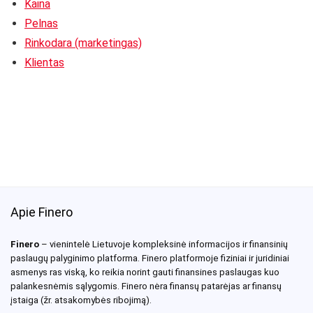
Kaina
Pelnas
Rinkodara (marketingas)
Klientas
Apie Finero
Finero
– vienintelė Lietuvoje kompleksinė informacijos ir finansinių
paslaugų palyginimo platforma. Finero platformoje fiziniai ir juridiniai
asmenys ras viską, ko reikia norint gauti finansines paslaugas kuo
palankesnėmis sąlygomis. Finero nėra finansų patarėjas ar finansų
įstaiga (žr. atsakomybės ribojimą).