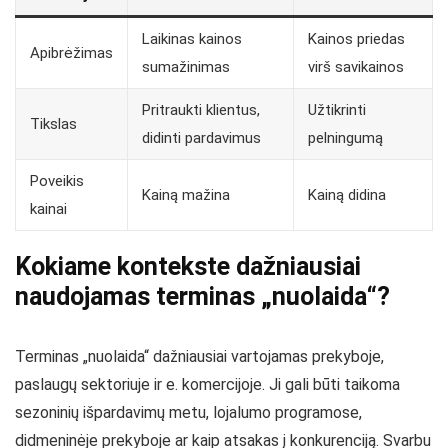
Laikinas kainos
Kainos priedas
Apibrėžimas
sumažinimas
virš savikainos
Pritraukti klientus,
Užtikrinti
Tikslas
didinti pardavimus
pelningumą
Poveikis
Kainą mažina
Kainą didina
kainai
Kokiame kontekste dažniausiai
naudojamas terminas „nuolaida“?
Terminas „nuolaida“ dažniausiai vartojamas prekyboje,
paslaugų sektoriuje ir e. komercijoje. Ji gali būti taikoma
sezoninių išpardavimų metu, lojalumo programose,
didmeninėje prekyboje ar kaip atsakas į konkurenciją. Svarbu