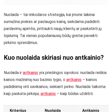
Nuolaida – tai rinkodaros strategija, kai įmonė laikinai
sumažina prekės ar paslaugos kainą, siekdama padidinti
pardavimų apimtis, pritraukti naujų klientų ar paskatinti jų
lojalumą. Tai vienas populiariausių būdų greitai paveikti
pirkimo sprendimus.
Kuo nuolaida skiriasi nuo antkainio?
Nuolaida ir
antkainis
yra priešingos sąvokos: nuolaida reiškia
kainos mažinimą nuo bazinio lygio, o
antkainis
– kainos
padidinimą virš savikainos, siekiant pelno. Nuolaida taikoma
kaip paskata pirkėjui,
antkainis
– kaip būdas uždirbti.
Kriterijus
Nuolaida
Antkainis