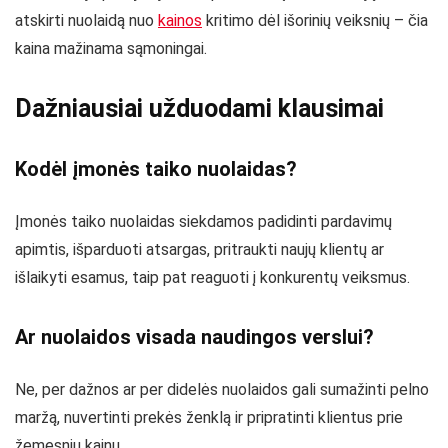
atskirti nuolaidą nuo
kainos
kritimo dėl išorinių veiksnių – čia
kaina mažinama sąmoningai.
Dažniausiai užduodami klausimai
Kodėl įmonės taiko nuolaidas?
Įmonės taiko nuolaidas siekdamos padidinti pardavimų
apimtis, išparduoti atsargas, pritraukti naujų klientų ar
išlaikyti esamus, taip pat reaguoti į konkurentų veiksmus.
Ar nuolaidos visada naudingos verslui?
Ne, per dažnos ar per didelės nuolaidos gali sumažinti pelno
maržą, nuvertinti prekės ženklą ir pripratinti klientus prie
žemesnių kainų.