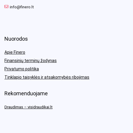
info@finero.lt
Nuorodos
Apie Finero
Finansinių terminų žodynas
Privatumo politika
Tinklapio taisyklės ir atsakomybės ribojimas
Rekomenduojame
Draudimas – visidraudikai.lt