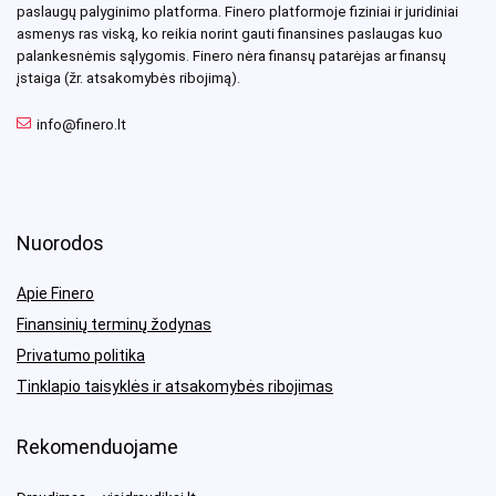
paslaugų palyginimo platforma. Finero platformoje fiziniai ir juridiniai
asmenys ras viską, ko reikia norint gauti finansines paslaugas kuo
palankesnėmis sąlygomis. Finero nėra finansų patarėjas ar finansų
įstaiga (žr. atsakomybės ribojimą).
info@finero.lt
Nuorodos
Apie Finero
Finansinių terminų žodynas
Privatumo politika
Tinklapio taisyklės ir atsakomybės ribojimas
Rekomenduojame