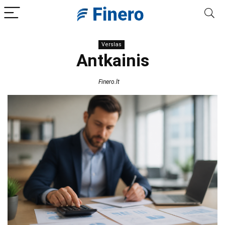
Verslas
Antkainis
Finero.lt