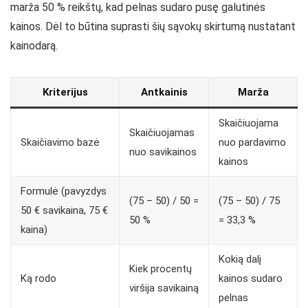
marža 50 % reikštų, kad pelnas sudaro pusę galutinės
kainos. Dėl to būtina suprasti šių sąvokų skirtumą nustatant
kainodarą.
Kriterijus
Antkainis
Marža
Skaičiuojama
Skaičiuojamas
Skaičiavimo bazė
nuo pardavimo
nuo savikainos
kainos
Formulė (pavyzdys
(75 – 50) / 50 =
(75 – 50) / 75
50 € savikaina, 75 €
50 %
= 33,3 %
kaina)
Kokią dalį
Kiek procentų
Ką rodo
kainos sudaro
viršija savikainą
pelnas