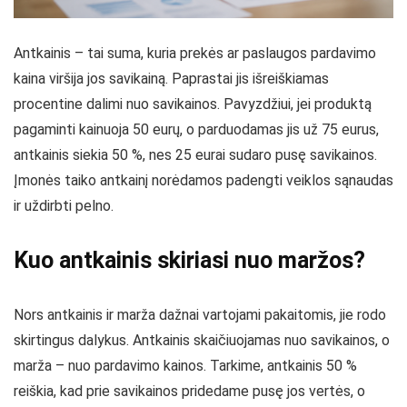
Antkainis – tai suma, kuria prekės ar paslaugos pardavimo
kaina viršija jos savikainą. Paprastai jis išreiškiamas
procentine dalimi nuo savikainos. Pavyzdžiui, jei produktą
pagaminti kainuoja 50 eurų, o parduodamas jis už 75 eurus,
antkainis siekia 50 %, nes 25 eurai sudaro pusę savikainos.
Įmonės taiko antkainį norėdamos padengti veiklos sąnaudas
ir uždirbti pelno.
Kuo antkainis skiriasi nuo maržos?
Nors antkainis ir marža dažnai vartojami pakaitomis, jie rodo
skirtingus dalykus. Antkainis skaičiuojamas nuo savikainos, o
marža – nuo pardavimo kainos. Tarkime, antkainis 50 %
reiškia, kad prie savikainos pridedame pusę jos vertės, o