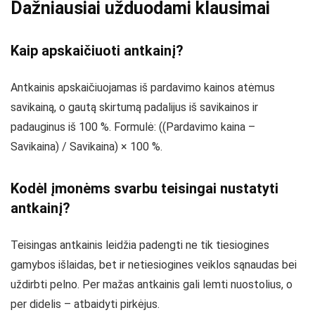
Dažniausiai užduodami klausimai
Kaip apskaičiuoti antkainį?
Antkainis apskaičiuojamas iš pardavimo kainos atėmus
savikainą, o gautą skirtumą padalijus iš savikainos ir
padauginus iš 100 %. Formulė: ((Pardavimo kaina –
Savikaina) / Savikaina) × 100 %.
Kodėl įmonėms svarbu teisingai nustatyti
antkainį?
Teisingas antkainis leidžia padengti ne tik tiesiogines
gamybos išlaidas, bet ir netiesiogines veiklos sąnaudas bei
uždirbti pelno. Per mažas antkainis gali lemti nuostolius, o
per didelis – atbaidyti pirkėjus.