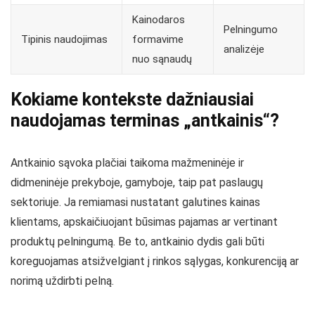
Kainodaros
Pelningumo
Tipinis naudojimas
formavime
analizėje
nuo sąnaudų
Kokiame kontekste dažniausiai
naudojamas terminas „antkainis“?
Antkainio sąvoka plačiai taikoma mažmeninėje ir
didmeninėje prekyboje, gamyboje, taip pat paslaugų
sektoriuje. Ja remiamasi nustatant galutines kainas
klientams, apskaičiuojant būsimas pajamas ar vertinant
produktų pelningumą. Be to, antkainio dydis gali būti
koreguojamas atsižvelgiant į rinkos sąlygas, konkurenciją ar
norimą uždirbti pelną.