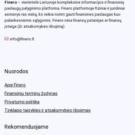
Finero
– vienintelė Lietuvoje kompleksinė informacijos ir finansinių
paslaugų palyginimo platforma. Finero platformoje fiziniai ir juridiniai
asmenys ras viską, ko reikia norint gauti finansines paslaugas kuo
palankesnėmis sąlygomis. Finero nėra finansų patarėjas ar finansų
įstaiga (žr. atsakomybės ribojimą).
info@finero.lt
Nuorodos
Apie Finero
Finansinių terminų žodynas
Privatumo politika
Tinklapio taisyklės ir atsakomybės ribojimas
Rekomenduojame