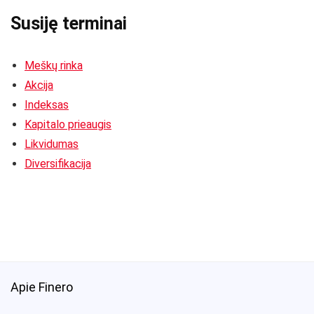
Susiję terminai
Meškų rinka
Akcija
Indeksas
Kapitalo prieaugis
Likvidumas
Diversifikacija
Apie Finero