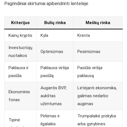
Pagrindiniai skirtumai apibendrinti lentelėje.
Kriterijus
Bulių rinka
Meškų rinka
Kainų kryptis
Kyla
Krenta
Investuotojų
Optimizmas
Pesimizmas
nuotaikos
Paklausa ir
Paklausa viršija
Pasiūla viršija
pasiūla
pasiūlą
paklausą
Augantis BVP,
Lėtėjanti ekonomika,
Ekonominis
aukštas
galimas nedarbo
fonas
užimtumas
augimas
Pirkimas ir
Trumpalaikė prekyba
Tipinė
ilgalaikis
arba gynybinės