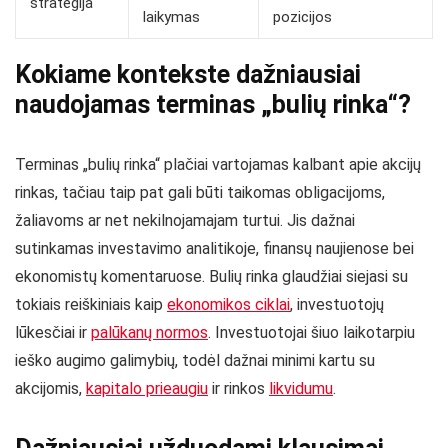
strategija
laikymas
pozicijos
Kokiame kontekste dažniausiai
naudojamas terminas „bulių rinka“?
Terminas „bulių rinka“ plačiai vartojamas kalbant apie akcijų
rinkas, tačiau taip pat gali būti taikomas obligacijoms,
žaliavoms ar net nekilnojamajam turtui. Jis dažnai
sutinkamas investavimo analitikoje, finansų naujienose bei
ekonomistų komentaruose. Bulių rinka glaudžiai siejasi su
tokiais reiškiniais kaip
ekonomikos ciklai
, investuotojų
lūkesčiai ir
palūkanų normos
. Investuotojai šiuo laikotarpiu
ieško augimo galimybių, todėl dažnai minimi kartu su
akcijomis,
kapitalo prieaugiu
ir rinkos
likvidumu
.