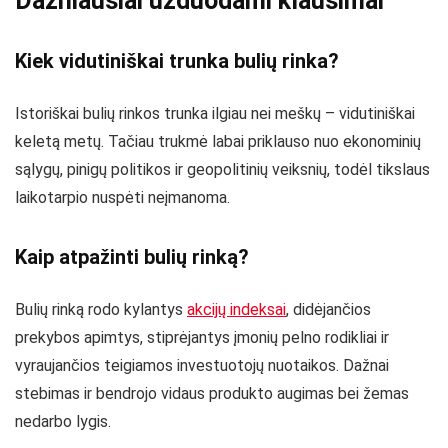
Dažniausiai užduodami klausimai
Kiek vidutiniškai trunka bulių rinka?
Istoriškai bulių rinkos trunka ilgiau nei meškų – vidutiniškai
keletą metų. Tačiau trukmė labai priklauso nuo ekonominių
sąlygų, pinigų politikos ir geopolitinių veiksnių, todėl tikslaus
laikotarpio nuspėti neįmanoma.
Kaip atpažinti bulių rinką?
Bulių rinką rodo kylantys
akcijų indeksai
, didėjančios
prekybos apimtys, stiprėjantys įmonių pelno rodikliai ir
vyraujančios teigiamos investuotojų nuotaikos. Dažnai
stebimas ir bendrojo vidaus produkto augimas bei žemas
nedarbo lygis.