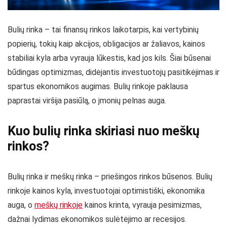
Bulių rinka – tai finansų rinkos laikotarpis, kai vertybinių
popierių, tokių kaip akcijos, obligacijos ar žaliavos, kainos
stabiliai kyla arba vyrauja lūkestis, kad jos kils. Šiai būsenai
būdingas optimizmas, didėjantis investuotojų pasitikėjimas ir
spartus ekonomikos augimas. Bulių rinkoje paklausa
paprastai viršija pasiūlą, o įmonių pelnas auga.
Kuo bulių rinka skiriasi nuo meškų
rinkos?
Bulių rinka ir meškų rinka – priešingos rinkos būsenos. Bulių
rinkoje kainos kyla, investuotojai optimistiški, ekonomika
auga, o
meškų rinkoje
kainos krinta, vyrauja pesimizmas,
dažnai lydimas ekonomikos sulėtėjimo ar recesijos.