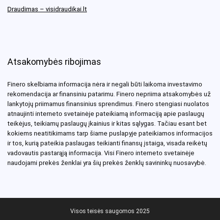
Draudimas – visidraudikai.lt
Atsakomybės ribojimas
Finero skelbiama informacija nėra ir negali būti laikoma investavimo
rekomendacija ar finansiniu patarimu. Finero nepriima atsakomybės už
lankytojų priimamus finansinius sprendimus. Finero stengiasi nuolatos
atnaujinti interneto svetainėje pateikiamą informaciją apie paslaugų
teikėjus, teikiamų paslaugų įkainius ir kitas sąlygas. Tačiau esant bet
kokiems neatitikimams tarp šiame puslapyje pateikiamos informacijos
ir tos, kurią pateikia paslaugas teikianti finansų įstaiga, visada reikėtų
vadovautis pastarąją informacija. Visi Finero interneto svetainėje
naudojami prekės ženklai yra šių prekės ženklų savininkų nuosavybė.
Visos teisės saugomos 2025