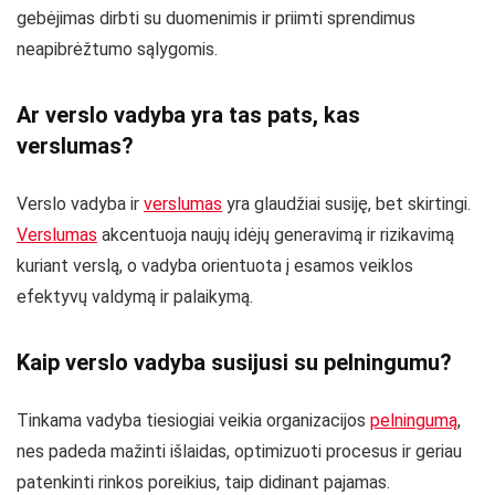
gebėjimas dirbti su duomenimis ir priimti sprendimus
neapibrėžtumo sąlygomis.
Ar verslo vadyba yra tas pats, kas
verslumas?
Verslo vadyba ir
verslumas
yra glaudžiai susiję, bet skirtingi.
Verslumas
akcentuoja naujų idėjų generavimą ir rizikavimą
kuriant verslą, o vadyba orientuota į esamos veiklos
efektyvų valdymą ir palaikymą.
Kaip verslo vadyba susijusi su pelningumu?
Tinkama vadyba tiesiogiai veikia organizacijos
pelningumą
,
nes padeda mažinti išlaidas, optimizuoti procesus ir geriau
patenkinti rinkos poreikius, taip didinant pajamas.