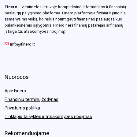
Finero
– vienintelė Lietuvoje kompleksinė informacijos ir finansinių
paslaugų palyginimo platforma. Finero platformoje fiziniai ir juridiniai
asmenys ras viską, ko reikia norint gauti finansines paslaugas kuo
palankesnėmis sąlygomis. Finero nėra finansų patarėjas ar finansų
įstaiga (žr. atsakomybės ribojimą).
info@finero.lt
Nuorodos
Apie Finero
Finansinių terminų žodynas
Privatumo politika
Tinklapio taisyklės ir atsakomybės ribojimas
Rekomenduojame