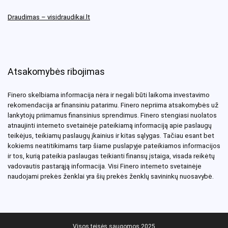
Draudimas – visidraudikai.lt
Atsakomybės ribojimas
Finero skelbiama informacija nėra ir negali būti laikoma investavimo
rekomendacija ar finansiniu patarimu. Finero nepriima atsakomybės už
lankytojų priimamus finansinius sprendimus. Finero stengiasi nuolatos
atnaujinti interneto svetainėje pateikiamą informaciją apie paslaugų
teikėjus, teikiamų paslaugų įkainius ir kitas sąlygas. Tačiau esant bet
kokiems neatitikimams tarp šiame puslapyje pateikiamos informacijos
ir tos, kurią pateikia paslaugas teikianti finansų įstaiga, visada reikėtų
vadovautis pastarąją informacija. Visi Finero interneto svetainėje
naudojami prekės ženklai yra šių prekės ženklų savininkų nuosavybė.
Visos teisės saugomos 2025