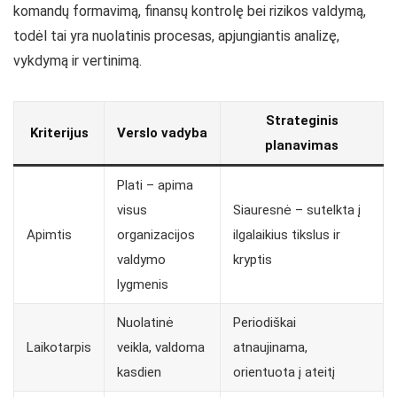
komandų formavimą, finansų kontrolę bei rizikos valdymą,
todėl tai yra nuolatinis procesas, apjungiantis analizę,
vykdymą ir vertinimą.
Strateginis
Kriterijus
Verslo vadyba
planavimas
Plati – apima
visus
Siauresnė – sutelkta į
Apimtis
organizacijos
ilgalaikius tikslus ir
valdymo
kryptis
lygmenis
Nuolatinė
Periodiškai
Laikotarpis
veikla, valdoma
atnaujinama,
kasdien
orientuota į ateitį