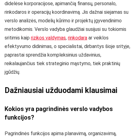
didelėse korporacijose, apimančią finansų, personalo,
rinkodaros ir operacijų koordinavimą. Jis dažnai siejamas su
verslo analizės, modelių kūrimo ir projektų įgyvendinimo
metodikomis. Verslo vadyba glaudžiai susijusi su tokiomis
sritimis kaip
rizikos valdymas
,
rinkodara
ar veiklos
efektyvumo didinimas, o specialistai, dirbantys šioje srityje,
paprastai sprendžia kompleksinius uždavinius,
reikalaujančius tiek strateginio mąstymo, tiek praktinių
įgūdžių.
Dažniausiai užduodami klausimai
Kokios yra pagrindinės verslo vadybos
funkcijos?
Pagrindinės funkcijos apima planavimą, organizavimą,