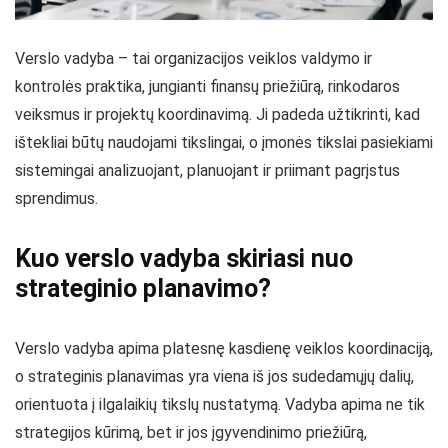
Verslo vadyba – tai organizacijos veiklos valdymo ir
kontrolės praktika, jungianti finansų priežiūrą, rinkodaros
veiksmus ir projektų koordinavimą. Ji padeda užtikrinti, kad
ištekliai būtų naudojami tikslingai, o įmonės tikslai pasiekiami
sistemingai analizuojant, planuojant ir priimant pagrįstus
sprendimus.
Kuo verslo vadyba skiriasi nuo
strateginio planavimo?
Verslo vadyba apima platesnę kasdienę veiklos koordinaciją,
o strateginis planavimas yra viena iš jos sudedamųjų dalių,
orientuota į ilgalaikių tikslų nustatymą. Vadyba apima ne tik
strategijos kūrimą, bet ir jos įgyvendinimo priežiūrą,