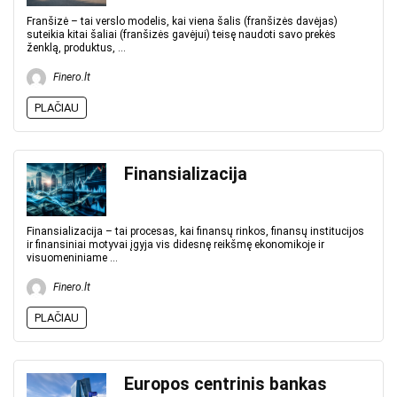
Franšizė – tai verslo modelis, kai viena šalis (franšizės davėjas)
suteikia kitai šaliai (franšizės gavėjui) teisę naudoti savo prekės
ženklą, produktus, ...
Finero.lt
PLAČIAU
Finansializacija
Finansializacija – tai procesas, kai finansų rinkos, finansų institucijos
ir finansiniai motyvai įgyja vis didesnę reikšmę ekonomikoje ir
visuomeniniame ...
Finero.lt
PLAČIAU
Europos centrinis bankas