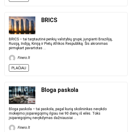
BRICS
BRICS – tai tarptautinė penkių valstybių grupė, jungianti Braziliją,
Rusiją, Indiją, Kiniją ir Pietų Afrikos Respubliką. Šis akronimas
pirmąkart pavartotas ...
Finero.lt
PLAČIAU
Bloga paskola
Bloga paskola – tai paskola, pagal kurią skolininkas nevykdo
mokėjimo įsipareigojimų ilgiau nei 90 dienų iš eilės. Toks
įsipareigojimų nevykdymas dažniausiai ...
Finero.lt