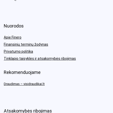
Nuorodos
Apie Finero
Finansinių terminų žodynas
Privatumo politika
Tinklapio taisyklės ir atsakomybės ribojimas
Rekomenduojame
Draudimas – visidraudikai.lt
Atsakomybės ribojimas