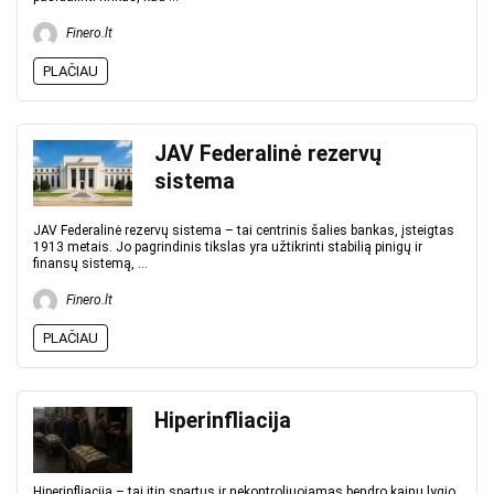
Finero.lt
PLAČIAU
JAV Federalinė rezervų
sistema
JAV Federalinė rezervų sistema – tai centrinis šalies bankas, įsteigtas
1913 metais. Jo pagrindinis tikslas yra užtikrinti stabilią pinigų ir
finansų sistemą, ...
Finero.lt
PLAČIAU
Hiperinfliacija
Hiperinfliacija – tai itin spartus ir nekontroliuojamas bendro kainų lygio