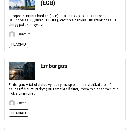
(ECB)
Europos centrinis bankas (ECB) – tai euro zonos, t. y. Europos
Sąjungos šalių, įsivedusių eurą, centrinis bankas. Jis atsakingas už
pinigų politikos vykdymą, ...
Finero.lt
PLAČIAU
Embargas
Embargas – tai oficialus vyriausybės sprendimas visiškai arba iš
dalies uždrausti prekybą su tam tikra šalimi, įmonėmis ar asmenimis.
Tokia priemonė ...
Finero.lt
PLAČIAU