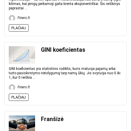
kilimas, kai pinigų perkamoji galia krenta eksponentiškai. Šis reiškinys
paprastai ...
Finero.lt
PLAČIAU
GINI koeficientas
GINI koeficientas yra statistinis rodiklis, kuris matuoja pajamų arba
turto pasiskirstymo netolygumą tarp namų ūkių. Jis svyruoja nuo 0 iki
1, kur 0 reiškia ...
Finero.lt
PLAČIAU
Franšizė