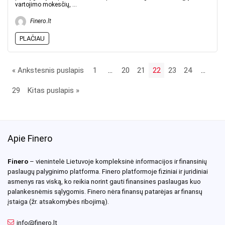
vartojimo mokesčių, ...
Finero.lt
PLAČIAU
« Ankstesnis puslapis
1
…
20
21
22
23
24
…
29
Kitas puslapis »
Apie Finero
Finero
– vienintelė Lietuvoje kompleksinė informacijos ir finansinių
paslaugų palyginimo platforma. Finero platformoje fiziniai ir juridiniai
asmenys ras viską, ko reikia norint gauti finansines paslaugas kuo
palankesnėmis sąlygomis. Finero nėra finansų patarėjas ar finansų
įstaiga (žr. atsakomybės ribojimą).
info@finero.lt