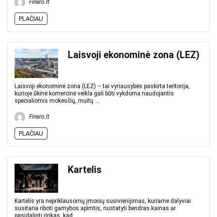
Finero.lt
PLAČIAU
Laisvoji ekonominė zona (LEZ)
Laisvoji ekonominė zona (LEZ) – tai vyriausybės paskirta teritorija,
kurioje ūkinė komercinė veikla gali būti vykdoma naudojantis
specialiomis mokesčių, muitų ...
Finero.lt
PLAČIAU
Kartelis
Kartelis yra nepriklausomų įmonių susivienijimas, kuriame dalyviai
susitaria riboti gamybos apimtis, nustatyti bendras kainas ar
pasidalinti rinkas, kad ...