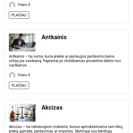
Finero.lt
PLAČIAU
Antkainis
Antkainis – tai suma, kuria prekės ar paslaugos pardavimo kaina
viršija jos savikainą. Paprastai jis išreiškiamas procentine dalimi nuo
savikainos. ...
Finero.lt
PLAČIAU
Akcizas
Akcizas – tai netiesioginis mokestis, kuriuo apmokestinama tam tikrų
prekių gamyba, pardavimas ar importas. Skirtingai nuo bendrųjų