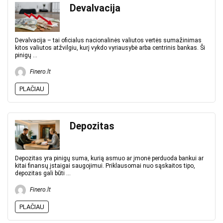
Devalvacija
Devalvacija – tai oficialus nacionalinės valiutos vertės sumažinimas
kitos valiutos atžvilgiu, kurį vykdo vyriausybė arba centrinis bankas. Ši
pinigų ...
Finero.lt
PLAČIAU
Depozitas
Depozitas yra pinigų suma, kurią asmuo ar įmonė perduoda bankui ar
kitai finansų įstaigai saugojimui. Priklausomai nuo sąskaitos tipo,
depozitas gali būti ...
Finero.lt
PLAČIAU