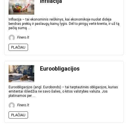
Infliacija
Infliacija – tai ekonominis reiškinys, kai ekonomikoje nuolat didėja
bendras prekių ir paslaugų kainų lygis. Dėl to pinigų vertė krenta, ir už tą
pačią sumą ...
Finero.lt
PLAČIAU
Euroobligacijos
Euroobligacijos (angl. Eurobonds) – tai tarptautinės obligacijos, kurias
emitentai išleidžia ne savo šalies, o kitos valstybės valiuta. Jos
platinamos per ...
Finero.lt
PLAČIAU