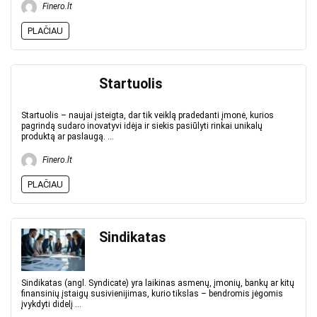
Finero.lt
PLAČIAU
Startuolis
Startuolis – naujai įsteigta, dar tik veiklą pradedanti įmonė, kurios
pagrindą sudaro inovatyvi idėja ir siekis pasiūlyti rinkai unikalų
produktą ar paslaugą. ...
Finero.lt
PLAČIAU
Sindikatas
Sindikatas (angl. Syndicate) yra laikinas asmenų, įmonių, bankų ar kitų
finansinių įstaigų susivienijimas, kurio tikslas – bendromis jėgomis
įvykdyti didelį ...