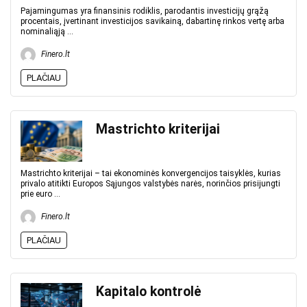
Pajamingumas yra finansinis rodiklis, parodantis investicijų grąžą
procentais, įvertinant investicijos savikainą, dabartinę rinkos vertę arba
nominaliąją ...
Finero.lt
PLAČIAU
Mastrichto kriterijai
Mastrichto kriterijai – tai ekonominės konvergencijos taisyklės, kurias
privalo atitikti Europos Sąjungos valstybės narės, norinčios prisijungti
prie euro ...
Finero.lt
PLAČIAU
Kapitalo kontrolė