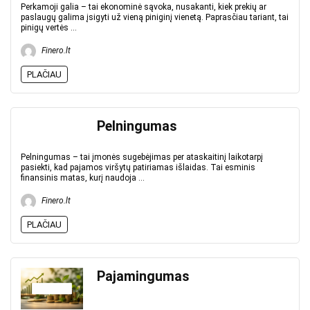
Perkamoji galia – tai ekonominė sąvoka, nusakanti, kiek prekių ar
paslaugų galima įsigyti už vieną piniginį vienetą. Paprasčiau tariant, tai
pinigų vertės ...
Finero.lt
PLAČIAU
Pelningumas
Pelningumas – tai įmonės sugebėjimas per ataskaitinį laikotarpį
pasiekti, kad pajamos viršytų patiriamas išlaidas. Tai esminis
finansinis matas, kurį naudoja ...
Finero.lt
PLAČIAU
Pajamingumas