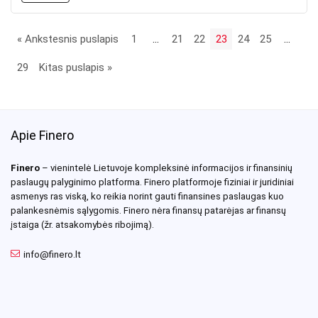
« Ankstesnis puslapis
1
…
21
22
23
24
25
…
29
Kitas puslapis »
Apie Finero
Finero
– vienintelė Lietuvoje kompleksinė informacijos ir finansinių
paslaugų palyginimo platforma. Finero platformoje fiziniai ir juridiniai
asmenys ras viską, ko reikia norint gauti finansines paslaugas kuo
palankesnėmis sąlygomis. Finero nėra finansų patarėjas ar finansų
įstaiga (žr. atsakomybės ribojimą).
info@finero.lt