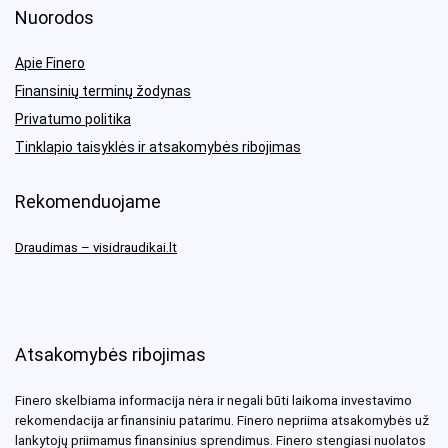
Nuorodos
Apie Finero
Finansinių terminų žodynas
Privatumo politika
Tinklapio taisyklės ir atsakomybės ribojimas
Rekomenduojame
Draudimas – visidraudikai.lt
Atsakomybės ribojimas
Finero skelbiama informacija nėra ir negali būti laikoma investavimo
rekomendacija ar finansiniu patarimu. Finero nepriima atsakomybės už
lankytojų priimamus finansinius sprendimus. Finero stengiasi nuolatos