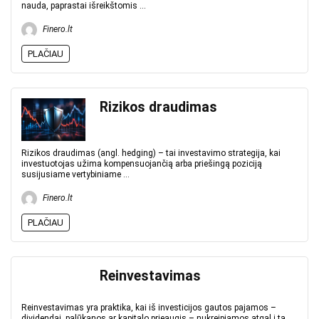
nauda, paprastai išreikštomis ...
Finero.lt
PLAČIAU
Rizikos draudimas
Rizikos draudimas (angl. hedging) – tai investavimo strategija, kai
investuotojas užima kompensuojančią arba priešingą poziciją
susijusiame vertybiniame ...
Finero.lt
PLAČIAU
Reinvestavimas
Reinvestavimas yra praktika, kai iš investicijos gautos pajamos –
dividendai, palūkanos ar kapitalo prieaugis – nukreipiamos atgal į tą