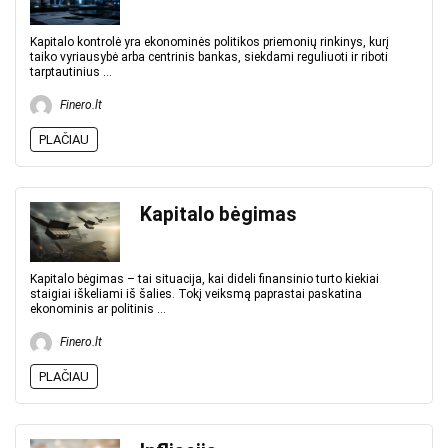
Kapitalo kontrolė yra ekonominės politikos priemonių rinkinys, kurį
taiko vyriausybė arba centrinis bankas, siekdami reguliuoti ir riboti
tarptautinius ...
Finero.lt
PLAČIAU
Kapitalo bėgimas
Kapitalo bėgimas – tai situacija, kai dideli finansinio turto kiekiai
staigiai iškeliami iš šalies. Tokį veiksmą paprastai paskatina
ekonominis ar politinis ...
Finero.lt
PLAČIAU