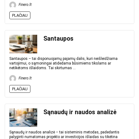
Finero.lt
PLAČIAU
Santaupos
Santaupos – tai disponuojamų pajamų dalis, kuri neišleidžiama
vartojimui, o sąmoningai atidedama būsimiems tikslams ar
netikėtoms išlaidoms. Tai skirtumas ...
Finero.lt
PLAČIAU
Sąnaudų ir naudos analizė
Sąnaudų ir naudos analizė – tai sisteminis metodas, padedantis
palyginti numatomas projekto ar investicijos išlaidas su tikėtina