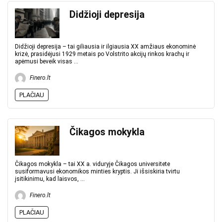
Didžioji depresija
Didžioji depresija – tai giliausia ir ilgiausia XX amžiaus ekonominė
krizė, prasidėjusi 1929 metais po Volstrito akcijų rinkos krachų ir
apėmusi beveik visas ...
Finero.lt
PLAČIAU
Čikagos mokykla
Čikagos mokykla – tai XX a. viduryje Čikagos universitete
susiformavusi ekonomikos minties kryptis. Ji išsiskiria tvirtu
įsitikinimu, kad laisvos, ...
Finero.lt
PLAČIAU