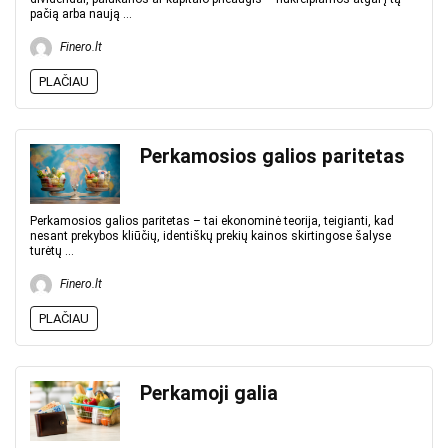
pačią arba naują ...
Finero.lt
PLAČIAU
Perkamosios galios paritetas
Perkamosios galios paritetas – tai ekonominė teorija, teigianti, kad
nesant prekybos kliūčių, identiškų prekių kainos skirtingose šalyse
turėtų ...
Finero.lt
PLAČIAU
Perkamoji galia