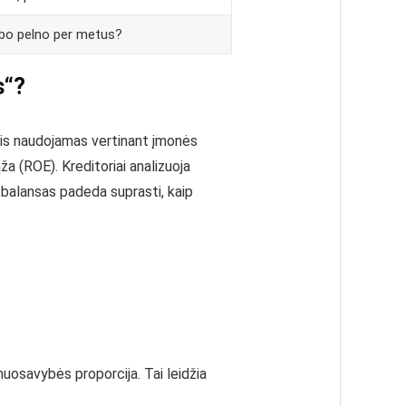
rbo pelno per metus?
s“?
. Jis naudojamas vertinant įmonės
ža (ROE). Kreditoriai analizuoja
t balansas padeda suprasti, kaip
 nuosavybės proporcija. Tai leidžia