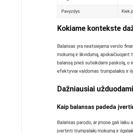
Pavyzdys
Kiek 
Kokiame kontekste daž
Balansas yra neatsiejama verslo finan
mokumą ir likvidumą, apskaičiuojant to
balansą prieš suteikdami paskolą, o i
efektyviai valdomas trumpalaikis ir ilg
Dažniausiai užduodami
Kaip balansas padeda įverti
Balansas parodo, ar įmonė gali laiku ap
įvertinti trumpalaikį mokumą ir ilgalai