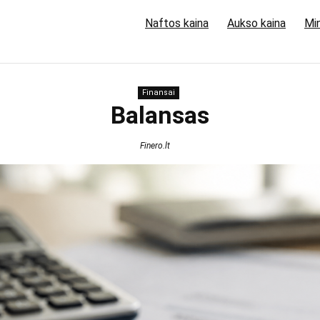
Naftos kaina
Aukso kaina
Min
Finansai
Balansas
Finero.lt