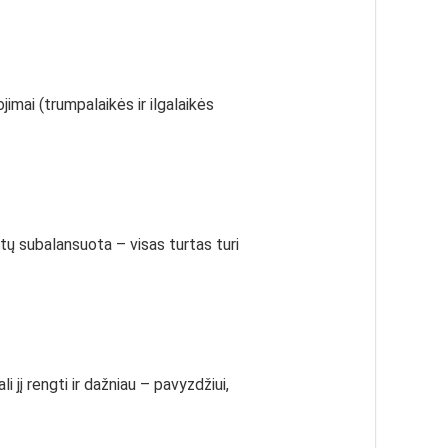
ojimai (trumpalaikės ir ilgalaikės
ūtų subalansuota – visas turtas turi
jį rengti ir dažniau – pavyzdžiui,