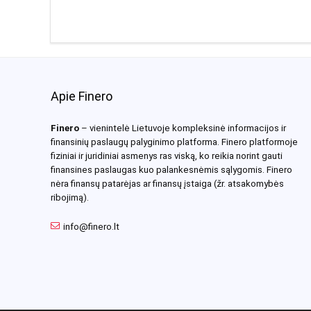
Apie Finero
Finero
– vienintelė Lietuvoje kompleksinė informacijos ir
finansinių paslaugų palyginimo platforma. Finero platformoje
fiziniai ir juridiniai asmenys ras viską, ko reikia norint gauti
finansines paslaugas kuo palankesnėmis sąlygomis. Finero
nėra finansų patarėjas ar finansų įstaiga (žr. atsakomybės
ribojimą).
info@finero.lt