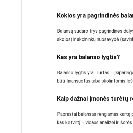
Kokios yra pagrindinės bal
Balansą sudaro trys pagrindinės dalys: t
skolos) ir akcininkų nuosavybė (savin
Kas yra balanso lygtis?
Balanso lygtis yra: Turtas = Įsipareig
būti finansuotas arba skolintomis lėš
Kaip dažnai įmonės turėtų r
Paprastai balansas rengiamas kartą pe
kas ketvirtį – vidaus analizei ir išorės