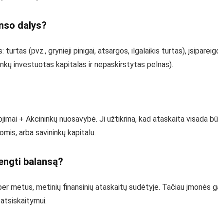
anso dalys?
urtas (pvz., grynieji pinigai, atsargos, ilgalaikis turtas), įsipareig
inkų investuotas kapitalas ir nepaskirstytas pelnas).
ojimai + Akcininkų nuosavybė. Ji užtikrina, kad ataskaita visada b
omis, arba savininkų kapitalu.
engti balansą?
r metus, metinių finansinių ataskaitų sudėtyje. Tačiau įmonės gali 
 atsiskaitymui.