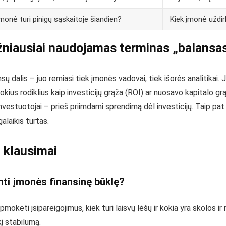
įmonė turi pinigų sąskaitoje šiandien?
Kiek įmonė uždi
niausiai naudojamas terminas „balansa
sų dalis – juo remiasi tiek įmonės vadovai, tiek išorės analitikai
kius rodiklius kaip investicijų grąža (ROI) ar nuosavo kapitalo grą
nvestuotojai – prieš priimdami sprendimą dėl investicijų. Taip pa
alaikis turtas.
 klausimai
nti įmonės finansinę būklę?
mokėti įsipareigojimus, kiek turi laisvų lėšų ir kokia yra skolos ir
kį stabilumą.