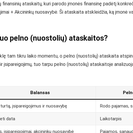
nių finansinių ataskaitų, kuri parodo įmonės finansinę padėtį konkr
jimai + Akcininkų nuosavybė. Ši ataskaita atskleidžia, ką įmonė val
nuo pelno (nuostolių) ataskaitos?
ę tam tikru laiko momentu, o pelno (nuostolių) ataskaita atspindi
 ir įsipareigojimų, tuo tarpu pelno (nuostolių) ataskaitoje analizu
Balansas
Peln
turtą, įsipareigojimus ir nuosavybę
Rodo pajamas, są
eti data
Laikotarpis
s, įsipareigojimai, akcininkų nuosavybė
Pajamos, sąnaud