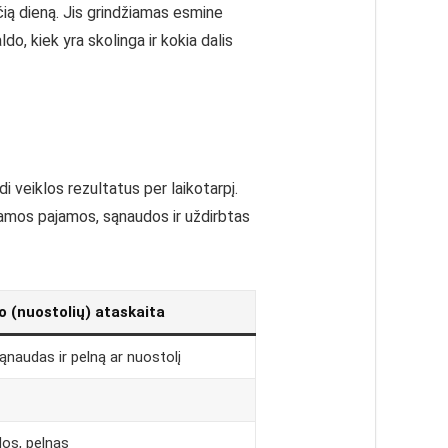
ečią dieną. Jis grindžiamas esmine
do, kiek yra skolinga ir kokia dalis
 veiklos rezultatus per laikotarpį.
ojamos pajamos, sąnaudos ir uždirbtas
o (nuostolių) ataskaita
naudas ir pelną ar nuostolį
os, pelnas