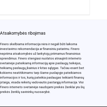
Atsakomybės ribojimas
Finero skelbiama informacija nėra ir negali būti laikoma
investavimo rekomendacija ar finansiniu patarimu. Finero
nepriima atsakomybės už lankytojų priimamus finansinius
sprendimus. Finero stengiasi nuolatos atnaujinti interneto
svetainėje pateikiamą informaciją apie paslaugų teikėjus,
teikiamų paslaugų įkainius ir kitas sąlygas. Tačiau esant bet
kokiems neatitikimams tarp šiame puslapyje pateikiamos
informacijos ir tos, kurią pateikia paslaugas teikianti finansų
įstaiga, visada reikėtų vadovautis pastarąją informacija. Visi
Finero interneto svetainėje naudojami prekės ženklai yra šių
prekės ženklų savininkų nuosavybė.