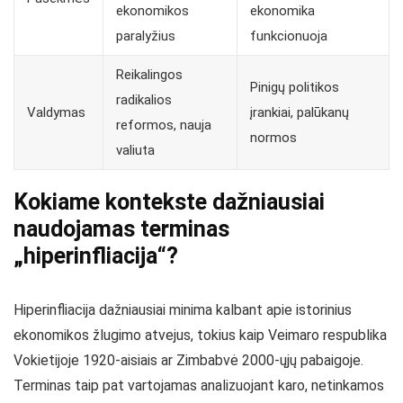
ekonomikos
ekonomika
paralyžius
funkcionuoja
Reikalingos
Pinigų politikos
radikalios
Valdymas
įrankiai, palūkanų
reformos, nauja
normos
valiuta
Kokiame kontekste dažniausiai
naudojamas terminas
„hiperinfliacija“?
Hiperinfliacija dažniausiai minima kalbant apie istorinius
ekonomikos žlugimo atvejus, tokius kaip Veimaro respublika
Vokietijoje 1920-aisiais ar Zimbabvė 2000-ųjų pabaigoje.
Terminas taip pat vartojamas analizuojant karo, netinkamos