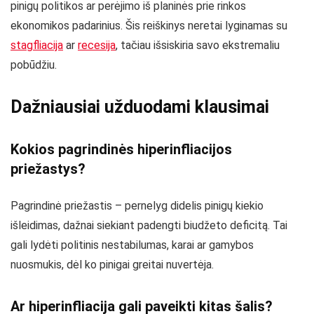
pinigų politikos ar perėjimo iš planinės prie rinkos
ekonomikos padarinius. Šis reiškinys neretai lyginamas su
stagfliacija
ar
recesija
, tačiau išsiskiria savo ekstremaliu
pobūdžiu.
Dažniausiai užduodami klausimai
Kokios pagrindinės hiperinfliacijos
priežastys?
Pagrindinė priežastis – pernelyg didelis pinigų kiekio
išleidimas, dažnai siekiant padengti biudžeto deficitą. Tai
gali lydėti politinis nestabilumas, karai ar gamybos
nuosmukis, dėl ko pinigai greitai nuvertėja.
Ar hiperinfliacija gali paveikti kitas šalis?