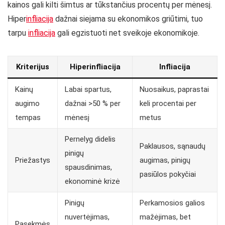
kainos gali kilti šimtus ar tūkstančius procentų per mėnesį.
Hiper
infliacija
dažnai siejama su ekonomikos griūtimi, tuo
tarpu
infliacija
gali egzistuoti net sveikoje ekonomikoje.
Kriterijus
Hiperinfliacija
Infliacija
Kainų
Labai spartus,
Nuosaikus, paprastai
augimo
dažnai >50 % per
keli procentai per
tempas
mėnesį
metus
Pernelyg didelis
Paklausos, sąnaudų
pinigų
Priežastys
augimas, pinigų
spausdinimas,
pasiūlos pokyčiai
ekonominė krizė
Pinigų
Perkamosios galios
nuvertėjimas,
mažėjimas, bet
Pasekmės