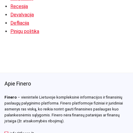
Recesija
Devalvacija
Defliacija
Pinigų politika
Apie Finero
Finero
– vienintelė Lietuvoje kompleksinė informacijos ir finansinių
paslaugų palyginimo platforma. Finero platformoje fiziniai ir juridiniai
asmenys ras viską, ko reikia norint gauti finansines paslaugas kuo
palankesnėmis sąlygomis. Finero nėra finansų patarėjas ar finansų
įstaiga (žr. atsakomybės ribojimą).