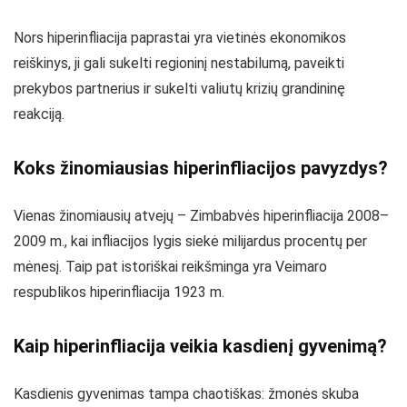
Nors hiperinfliacija paprastai yra vietinės ekonomikos
reiškinys, ji gali sukelti regioninį nestabilumą, paveikti
prekybos partnerius ir sukelti valiutų krizių grandininę
reakciją.
Koks žinomiausias hiperinfliacijos pavyzdys?
Vienas žinomiausių atvejų – Zimbabvės hiperinfliacija 2008–
2009 m., kai infliacijos lygis siekė milijardus procentų per
mėnesį. Taip pat istoriškai reikšminga yra Veimaro
respublikos hiperinfliacija 1923 m.
Kaip hiperinfliacija veikia kasdienį gyvenimą?
Kasdienis gyvenimas tampa chaotiškas: žmonės skuba