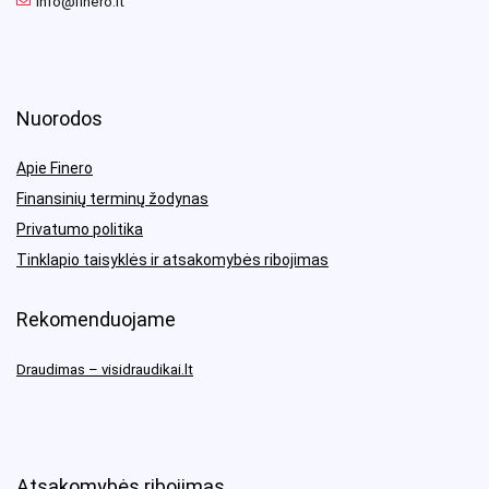
info@finero.lt
Nuorodos
Apie Finero
Finansinių terminų žodynas
Privatumo politika
Tinklapio taisyklės ir atsakomybės ribojimas
Rekomenduojame
Draudimas – visidraudikai.lt
Atsakomybės ribojimas