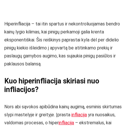
Hiperinfliacija – tai itin spartus ir nekontroliuojamas bendro
kainų lygio kilimas, kai pinigų perkamoji galia krenta
eksponentiškai. Šis reiškinys paprastai kyla dėl per didelio
pinigų kiekio išleidimo į apyvartą be atitinkamo prekių ir
paslaugų gamybos augimo, kas sujaukia pinigų pasiūlos ir
paklausos balansą.
Kuo hiperinfliacija skiriasi nuo
infliacijos?
Nors abi sąvokos apibūdina kainų augimą, esminis skirtumas
slypi mastelyje ir greityje. Įprasta
infliacija
yra nuosaikus,
valdomas procesas, o hiper
infliacija
– ekstremalus, kai