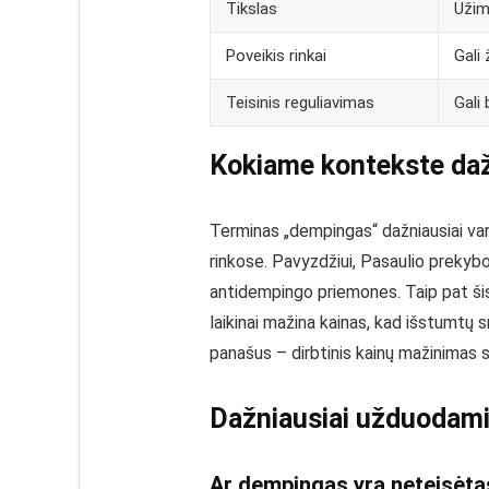
Tikslas
Užim
Poveikis rinkai
Gali
Teisinis reguliavimas
Gali
Kokiame kontekste daž
Terminas „dempingas“ dažniausiai va
rinkose. Pavyzdžiui, Pasaulio prekybos
antidempingo priemones. Taip pat šis 
laikinai mažina kainas, kad išstumtų 
panašus – dirbtinis kainų mažinimas s
Dažniausiai užduodami
Ar dempingas yra neteisėta