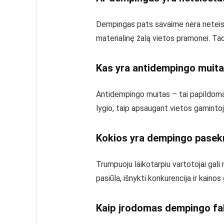
Dempingas pats savaime nėra neteisėt
materialinę žalą vietos pramonei. Tad
Kas yra antidempingo muit
Antidempingo muitas – tai papildomas
lygio, taip apsaugant vietos gaminto
Kokios yra dempingo pase
Trumpuoju laikotarpiu vartotojai gal
pasiūla, išnykti konkurencija ir kainos 
Kaip įrodomas dempingo fa