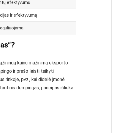
ientų efektyvumu
cijas ir efektyvumą
reguliuojama
gas“?
sąžiningą kainų mažinimą eksporto
ngo ir prašo leisti taikyti
s rinkoje, pvz., kai didelė įmonė
tautinis dempingas, principas išlieka