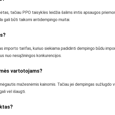
as, tačiau PPO taisyklės leidžia šalims imtis apsaugos priemonių
a gali būti taikomi antidempingo muitai.
as?
 importo tarifas, kuriuo siekiama padidinti dempingo būdu impor
jus nuo nesąžiningos konkurencijos.
kmės vartotojams?
i mėgautis mažesnėmis kainomis. Tačiau jei dempingas sužlugdo vi
gali vėl išaugti.
ktas?