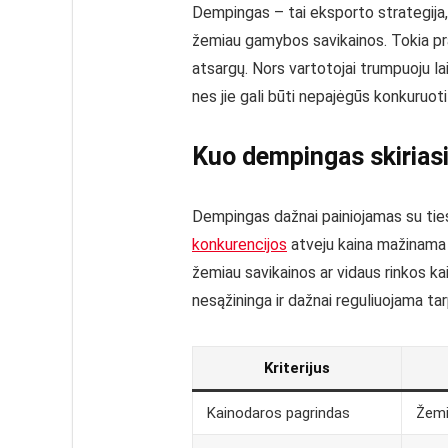
Dempingas – tai eksporto strategija,
žemiau gamybos savikainos. Tokia prak
atsargų. Nors vartotojai trumpuoju la
nes jie gali būti nepajėgūs konkuruot
Kuo dempingas skiriasi
Dempingas dažnai painiojamas su ties
konkurencijos
atveju kaina mažinama 
žemiau savikainos ar vidaus rinkos kai
nesąžininga ir dažnai reguliuojama ta
Kriterijus
Kainodaros pagrindas
Žemi