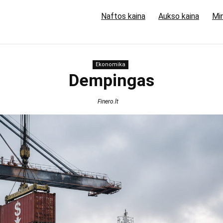
Naftos kaina
Aukso kaina
Min
Ekonomika
Dempingas
Finero.lt