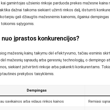
 kai gamintojas užsienio rinkoje parduoda prekes mažesne kaina ne
tika dažnai taikoma siekiant užimti rinkos dalį, išstumti konkuren
ikotarpiu gali džiaugtis mažesnėmis kainomis, ilgainiui dempingas
i tokiomis sąlygomis.
 nuo įprastos konkurencijos?
iog mažesnių kainų taikymu dėl efektyvumo, tačiau esminis skirtu
dėl mažesnių sąnaudų arba geresnių technologijų, o dempingo at
nos, siekiant įsitvirtinti rinkoje arba pakenkti konkurentams. Tokia
rptautinės prekybos taisyklėmis.
Dempingas
au savikainos arba vidaus rinkos kainos
Remiasi sąna