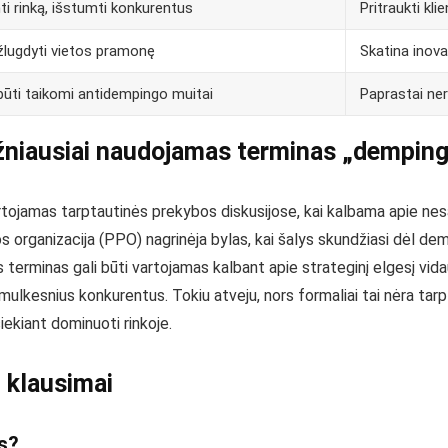
ti rinką, išstumti konkurentus
Pritraukti kl
 žlugdyti vietos pramonę
Skatina inova
 būti taikomi antidempingo muitai
Paprastai ne
niausiai naudojamas terminas „dempin
rtojamas tarptautinės prekybos diskusijose, kai kalbama apie ne
 organizacija (PPO) nagrinėja bylas, kai šalys skundžiasi dėl dempi
terminas gali būti vartojamas kalbant apie strateginį elgesį vidau
smulkesnius konkurentus. Tokiu atveju, nors formaliai tai nėra tarp
iekiant dominuoti rinkoje.
 klausimai
s?