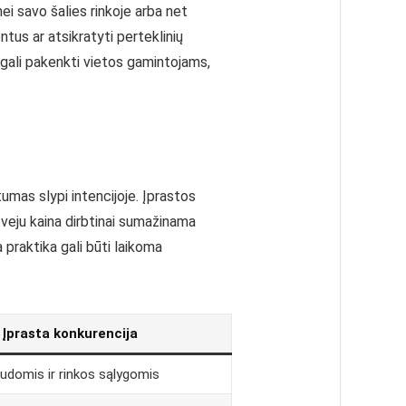
i savo šalies rinkoje arba net
tus ar atsikratyti perteklinių
 gali pakenkti vietos gamintojams,
mas slypi intencijoje. Įprastos
veju kaina dirbtinai sumažinama
 praktika gali būti laikoma
Įprasta konkurencija
udomis ir rinkos sąlygomis