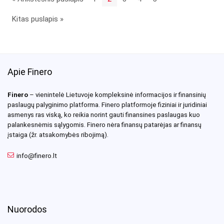
Kitas puslapis »
Apie Finero
Finero
– vienintelė Lietuvoje kompleksinė informacijos ir finansinių
paslaugų palyginimo platforma. Finero platformoje fiziniai ir juridiniai
asmenys ras viską, ko reikia norint gauti finansines paslaugas kuo
palankesnėmis sąlygomis. Finero nėra finansų patarėjas ar finansų
įstaiga (žr. atsakomybės ribojimą).
info@finero.lt
Nuorodos