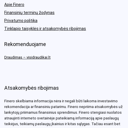
Apie Finero
Finansinių terminų žodynas
Privatumo politika
Tinklapio taisyklės ir atsakomybės ribojimas
Rekomenduojame
Draudimas – visidraudikai.lt
Atsakomybės ribojimas
Finero skelbiama informacija nėra ir negali būti laikoma investavimo
rekomendacija ar finansiniu patarimu. Finero nepriima atsakomybės už
lankytojų priimamus finansinius sprendimus. Finero stengiasi nuolatos
atnaujinti interneto svetainėje pateikiamą informaciją apie paslaugų
teikėjus, teikiamų paslaugų įkainius ir kitas sąlygas. Tačiau esant bet