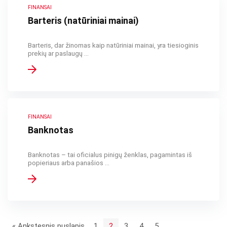
FINANSAI
Barteris (natūriniai mainai)
Barteris, dar žinomas kaip natūriniai mainai, yra tiesioginis
prekių ar paslaugų ...
FINANSAI
Banknotas
Banknotas – tai oficialus pinigų ženklas, pagamintas iš
popieriaus arba panašios ...
« Ankstesnis puslapis
1
2
3
4
5