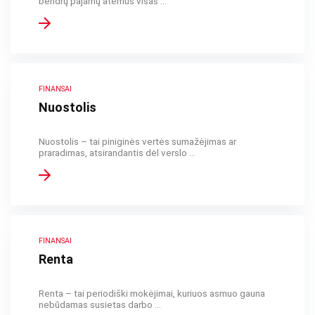
bendrų pajamų atėmus visas ...
FINANSAI
Nuostolis
Nuostolis – tai piniginės vertės sumažėjimas ar
praradimas, atsirandantis dėl verslo ...
FINANSAI
Renta
Renta – tai periodiški mokėjimai, kuriuos asmuo gauna
nebūdamas susietas darbo ...