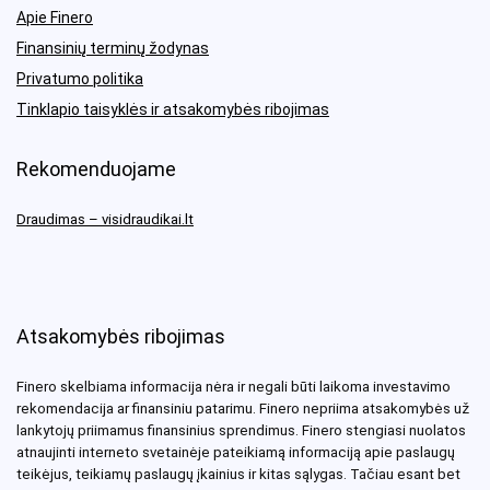
Apie Finero
Finansinių terminų žodynas
Privatumo politika
Tinklapio taisyklės ir atsakomybės ribojimas
Rekomenduojame
Draudimas – visidraudikai.lt
Atsakomybės ribojimas
Finero skelbiama informacija nėra ir negali būti laikoma investavimo
rekomendacija ar finansiniu patarimu. Finero nepriima atsakomybės už
lankytojų priimamus finansinius sprendimus. Finero stengiasi nuolatos
atnaujinti interneto svetainėje pateikiamą informaciją apie paslaugų
teikėjus, teikiamų paslaugų įkainius ir kitas sąlygas. Tačiau esant bet