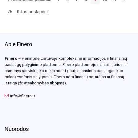
26
Kitas puslapis »
Apie Finero
Finero
– vienintelė Lietuvoje kompleksinė informacijos ir finansinių
paslaugų palyginimo platforma. Finero platformoje fiziniai ir juridiniai
asmenys ras viską, ko reikia norint gauti finansines paslaugas kuo
palankesnėmis sąlygomis. Finero nėra finansų patarėjas ar finansų
įstaiga (žr. atsakomybės ribojimą).
info@finero.lt
Nuorodos