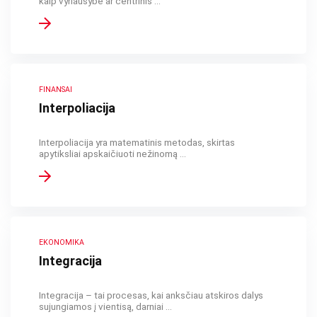
kaip vyriausybė ar centrinis ...
FINANSAI
Interpoliacija
Interpoliacija yra matematinis metodas, skirtas
apytiksliai apskaičiuoti nežinomą ...
EKONOMIKA
Integracija
Integracija – tai procesas, kai anksčiau atskiros dalys
sujungiamos į vientisą, darniai ...