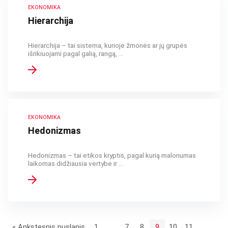
EKONOMIKA
Hierarchija
Hierarchija – tai sistema, kurioje žmonės ar jų grupės
išrikiuojami pagal galią, rangą, ...
EKONOMIKA
Hedonizmas
Hedonizmas – tai etikos kryptis, pagal kurią malonumas
laikomas didžiausia vertybe ir ...
« Ankstesnis puslapis
1
…
7
8
9
10
11
…