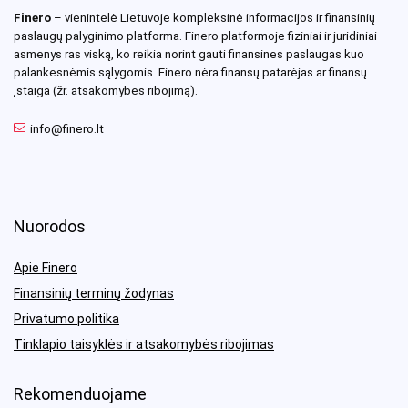
Finero
– vienintelė Lietuvoje kompleksinė informacijos ir finansinių
paslaugų palyginimo platforma. Finero platformoje fiziniai ir juridiniai
asmenys ras viską, ko reikia norint gauti finansines paslaugas kuo
palankesnėmis sąlygomis. Finero nėra finansų patarėjas ar finansų
įstaiga (žr. atsakomybės ribojimą).
info@finero.lt
Nuorodos
Apie Finero
Finansinių terminų žodynas
Privatumo politika
Tinklapio taisyklės ir atsakomybės ribojimas
Rekomenduojame