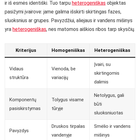
ir iš esmės identiški. Tuo tarpu
heterogeniškas
objektas
pasižymi įvairove: jame galima išskirti skirtingas fazes,
sluoksnius ar grupes. Pavyzdžiui, aliejaus ir vandens mišinys
yra
heterogeniškas
, nes matomos aiškios ribos tarp skysčių.
Kriterijus
Homogeniškas
Heterogeniškas
Įvairi, su
Vidaus
Vienoda, be
skirtingomis
struktūra
variacijų
dalimis
Netolygus, gali
Komponentų
Tolygus visame
būti
pasiskirstymas
tūryje
sluoksniuotas
Druskos tirpalas
Smėlio ir vandens
Pavyzdys
vandenyje
mišinys