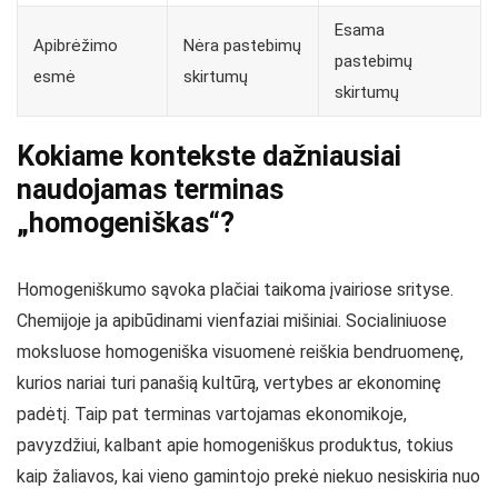
Esama
Apibrėžimo
Nėra pastebimų
pastebimų
esmė
skirtumų
skirtumų
Kokiame kontekste dažniausiai
naudojamas terminas
„homogeniškas“?
Homogeniškumo sąvoka plačiai taikoma įvairiose srityse.
Chemijoje ja apibūdinami vienfaziai mišiniai. Socialiniuose
moksluose homogeniška visuomenė reiškia bendruomenę,
kurios nariai turi panašią kultūrą, vertybes ar ekonominę
padėtį. Taip pat terminas vartojamas ekonomikoje,
pavyzdžiui, kalbant apie homogeniškus produktus, tokius
kaip žaliavos, kai vieno gamintojo prekė niekuo nesiskiria nuo