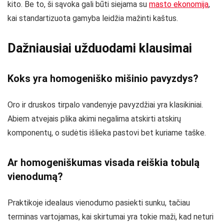
kito. Be to, ši sąvoka gali būti siejama su
masto ekonomija
,
kai standartizuota gamyba leidžia mažinti kaštus.
Dažniausiai užduodami klausimai
Koks yra homogeniško mišinio pavyzdys?
Oro ir druskos tirpalo vandenyje pavyzdžiai yra klasikiniai.
Abiem atvejais plika akimi negalima atskirti atskirų
komponentų, o sudėtis išlieka pastovi bet kuriame taške.
Ar homogeniškumas visada reiškia tobulą
vienodumą?
Praktikoje idealaus vienodumo pasiekti sunku, tačiau
terminas vartojamas, kai skirtumai yra tokie maži, kad neturi