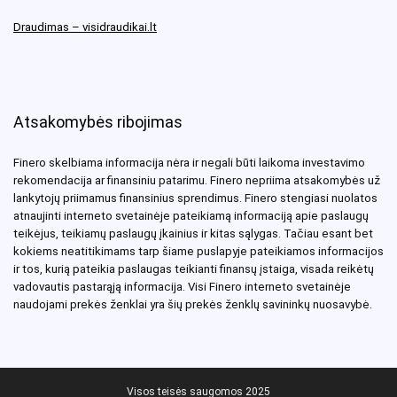
Draudimas – visidraudikai.lt
Atsakomybės ribojimas
Finero skelbiama informacija nėra ir negali būti laikoma investavimo
rekomendacija ar finansiniu patarimu. Finero nepriima atsakomybės už
lankytojų priimamus finansinius sprendimus. Finero stengiasi nuolatos
atnaujinti interneto svetainėje pateikiamą informaciją apie paslaugų
teikėjus, teikiamų paslaugų įkainius ir kitas sąlygas. Tačiau esant bet
kokiems neatitikimams tarp šiame puslapyje pateikiamos informacijos
ir tos, kurią pateikia paslaugas teikianti finansų įstaiga, visada reikėtų
vadovautis pastarąją informacija. Visi Finero interneto svetainėje
naudojami prekės ženklai yra šių prekės ženklų savininkų nuosavybė.
Visos teisės saugomos 2025