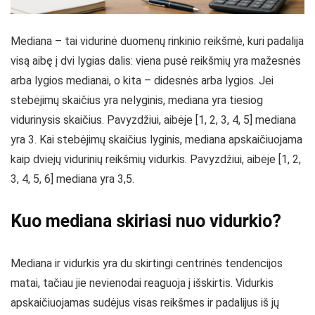
Mediana – tai vidurinė duomenų rinkinio reikšmė, kuri padalija
visą aibę į dvi lygias dalis: viena pusė reikšmių yra mažesnės
arba lygios medianai, o kita – didesnės arba lygios. Jei
stebėjimų skaičius yra nelyginis, mediana yra tiesiog
vidurinysis skaičius. Pavyzdžiui, aibėje [1, 2, 3, 4, 5] mediana
yra 3. Kai stebėjimų skaičius lyginis, mediana apskaičiuojama
kaip dviejų vidurinių reikšmių vidurkis. Pavyzdžiui, aibėje [1, 2,
3, 4, 5, 6] mediana yra 3,5.
Kuo mediana skiriasi nuo vidurkio?
Mediana ir vidurkis yra du skirtingi centrinės tendencijos
matai, tačiau jie nevienodai reaguoja į išskirtis. Vidurkis
apskaičiuojamas sudėjus visas reikšmes ir padalijus iš jų