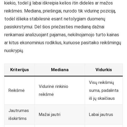
kiekio, todėl jį labai iškreipia kelios itin didelės ar mažos
reikšmės. Mediana, priešingai, nurodo tik vidurinę poziciją,
todėl išlieka stabilesnė esant netolygiam duomenų
pasiskirstymui. Dėl šios priežasties medianą dažnai
renkamasi analizuojant pajamas, nekilnojamojo turto kainas
ar kitus ekonominius rodiklius, kuriuose pasitaiko reikšmingų
nuokrypių.
Kriterijus
Mediana
Vidurkis
Visų reikšmių
Vidurinė rinkinio
Reikšmė
suma, padalinta
reikšmė
iš jų skaičiaus
Jautrumas
Mažai jautri
Labai jautrus
išskirtims