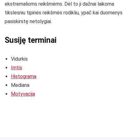
ekstremalioms reikšmėms. Dėl to ji dažnai laikoma
tikslesniu tipinės reikšmės rodikliu, ypač kai duomenys
pasiskirstę netolygiai.
Susiję terminai
Vidurkis
Imtis
Histograma
Mediana
Motyvacija