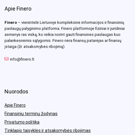
Apie Finero
Finero
– vienintelė Lietuvoje kompleksinė informacijos ir finansinių
paslaugų palyginimo platforma. Finero platformoje fiziniai ir juridiniai
asmenys ras viską, ko reikia norint gauti finansines paslaugas kuo
palankesnėmis sąlygomis. Finero nėra finansų patarėjas ar finansų
įstaiga (žr. atsakomybės ribojimą).
info@finero.lt
Nuorodos
Apie Finero
Finansinių terminų žodynas
Privatumo politika
Tinklapio taisyklės ir atsakomybės ribojimas