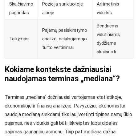
Skaičiavimo
Pozicija surikiuotoje
Aritmetinis
pagrindas
aibėje
vidurkis
Bendriems
Pajamų pasiskirstymo
vidutiniams
Taikymas
analizė, nekilnojamojo
dydžiams
turto vertinimai
skaičiuoti
Kokiame kontekste dažniausiai
naudojamas terminas „mediana“?
Terminas „mediana“ dažniausiai vartojamas statistikoje,
ekonomikoje ir finansų analizėje. Pavyzdžiui, ekonomistai
naudoja medianą siekdami tiksliau įvertinti tipines namų ūkio
pajamas, nes vidurkis gali būti iškreiptas labai dideles
pajamas gaunančių asmenų. Taip pat mediana dažnai