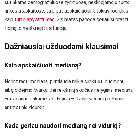
sutinkama demografiniuose tyrimuose, nekilnojamojo turto
rinkos ataskaitose, taip pat apskaičiuojant tokius rodiklius
kaip
turto apyvartumas
. Šis matas padeda geriau suprasti
tipinę, o ne iškreiptą situaciją.
Dažniausiai užduodami klausimai
Kaip apskaičiuoti medianą?
Norint rasti medianą, pirmiausia reikia surikiuoti duomenų
aibę didėjimo tvarka. Jei reikšmių skaičius nelyginis, mediana
yra vidurinė reikšmė. Jei lyginis – dviejų vidurinių reikšmių
aritmetinis vidurkis.
Kada geriau naudoti medianą nei vidurkį?