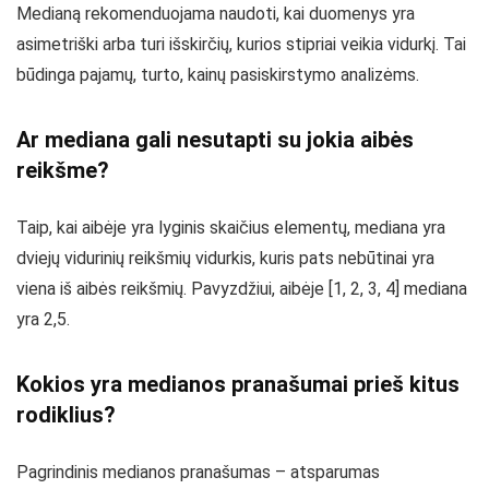
Medianą rekomenduojama naudoti, kai duomenys yra
asimetriški arba turi išskirčių, kurios stipriai veikia vidurkį. Tai
būdinga pajamų, turto, kainų pasiskirstymo analizėms.
Ar mediana gali nesutapti su jokia aibės
reikšme?
Taip, kai aibėje yra lyginis skaičius elementų, mediana yra
dviejų vidurinių reikšmių vidurkis, kuris pats nebūtinai yra
viena iš aibės reikšmių. Pavyzdžiui, aibėje [1, 2, 3, 4] mediana
yra 2,5.
Kokios yra medianos pranašumai prieš kitus
rodiklius?
Pagrindinis medianos pranašumas – atsparumas