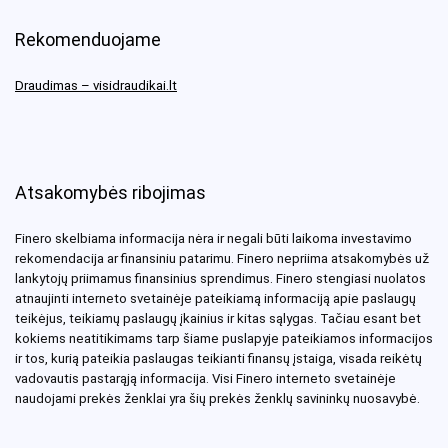
Rekomenduojame
Draudimas – visidraudikai.lt
Atsakomybės ribojimas
Finero skelbiama informacija nėra ir negali būti laikoma investavimo
rekomendacija ar finansiniu patarimu. Finero nepriima atsakomybės už
lankytojų priimamus finansinius sprendimus. Finero stengiasi nuolatos
atnaujinti interneto svetainėje pateikiamą informaciją apie paslaugų
teikėjus, teikiamų paslaugų įkainius ir kitas sąlygas. Tačiau esant bet
kokiems neatitikimams tarp šiame puslapyje pateikiamos informacijos
ir tos, kurią pateikia paslaugas teikianti finansų įstaiga, visada reikėtų
vadovautis pastarąją informacija. Visi Finero interneto svetainėje
naudojami prekės ženklai yra šių prekės ženklų savininkų nuosavybė.